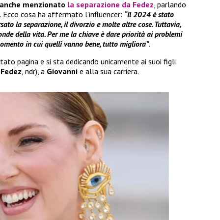
a anche menzionato
la separazione da Fedez
, parlando
o. Ecco cosa ha affermato l’influencer:
“Il 2024 è stato
sato la separazione, il divorzio e molte altre cose. Tuttavia,
nde della vita. Per me la chiave è dare priorità ai problemi
momento in cui quelli vanno bene, tutto migliora”
.
ato pagina e si sta dedicando unicamente ai suoi figli
n
Fedez
, ndr), a
Giovanni
e alla sua carriera.