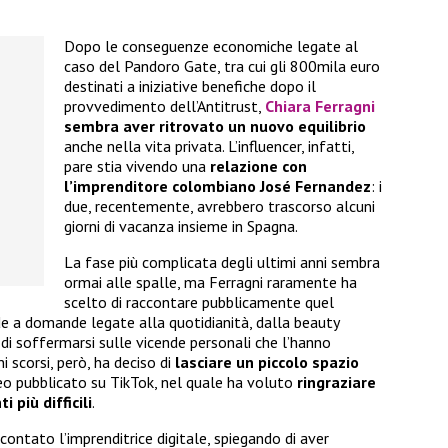
Dopo le conseguenze economiche legate al
caso del Pandoro Gate, tra cui gli 800mila euro
destinati a iniziative benefiche dopo il
provvedimento dell’Antitrust,
Chiara Ferragni
sembra aver ritrovato un nuovo equilibrio
anche nella vita privata. L’influencer, infatti,
pare stia vivendo una
relazione con
l’imprenditore colombiano José Fernandez
: i
due, recentemente, avrebbero trascorso alcuni
giorni di vacanza insieme in Spagna.
La fase più complicata degli ultimi anni sembra
ormai alle spalle, ma Ferragni raramente ha
scelto di raccontare pubblicamente quel
de a domande legate alla quotidianità, dalla beauty
o di soffermarsi sulle vicende personali che l’hanno
i scorsi, però, ha deciso di
lasciare un piccolo spazio
eo pubblicato su TikTok, nel quale ha voluto
ringraziare
 più difficili
.
ccontato l’imprenditrice digitale, spiegando di aver