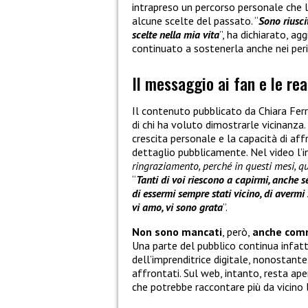
intrapreso un percorso personale che 
alcune scelte del passato. “
Sono riusci
scelte nella mia vita
”, ha dichiarato, a
continuato a sostenerla anche nei perio
Il messaggio ai fan e le rea
Il contenuto pubblicato da Chiara Fer
di chi ha voluto dimostrarle vicinanza
crescita personale e la capacità di a
dettaglio pubblicamente. Nel video l’i
ringraziamento, perché in questi mesi, q
“
Tanti di voi riescono a capirmi, anche 
di essermi sempre stati vicino, di averm
vi amo, vi sono grata
”.
Non sono mancati
, però,
anche comm
Una parte del pubblico continua infatti
dell’imprenditrice digitale, nonostante 
affrontati. Sul web, intanto, resta ap
che potrebbe raccontare più da vicino l