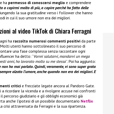
le ha
permesso di conoscersi meglio
e comprendere
ta a capirmi molto di più, a capire perché ho fatto delle
ggiungendo la sua gratitudine verso i follower che hanno
di in cui il suo umore non era dei migliori.
zioni al video TikTok di Chiara Ferragni
ragni ha
raccolto numerosi commenti positivi
da parte
. Molti utenti hanno sottolineato il suo percorso di
ffrontare una fase complessa senza raccontare ogni
nfluencer ha detto: “
Vorrei salutarvi, mandarvi un mega
uesti anni, ho lavorato molto su me stessa
”. Poi ha aggiunto:
se non ho mai parlato. Quindi, veramente, vi sono super grata
i sempre alzato l’umore, anche quando non era dei migliori. E
enti critici
e frecciate legate ancora al Pandoro Gate.
 a ricordare la vicenda e a rivolgere accuse nei confronti
il percorso giudiziario e gli obblighi economici già
erta anche l’ipotesi di un possibile documentario
Netflix
a crisi attraversata da Ferragni e la sua ripartenza.