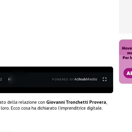
Ad
hub
Media
/
2
POWERED BY
ato della relazione con
Giovanni Tronchetti Provera
,
oro. Ecco cosa ha dichiarato l’imprenditrice digitale.