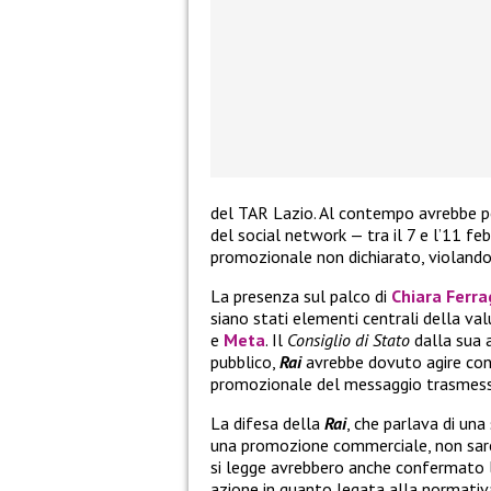
del TAR Lazio. Al contempo avrebbe per
del social network — tra il 7 e l’11 
promozionale non dichiarato, violando 
La presenza sul palco di
Chiara Ferra
siano stati elementi centrali della va
e
Meta
. Il
Consiglio di Stato
dalla sua 
pubblico,
Rai
avrebbe dovuto agire con 
promozionale del messaggio trasmesso
La difesa della
Rai
, che parlava di una
una promozione commerciale, non sareb
si legge avrebbero anche confermato 
azione in quanto legata alla normativa 