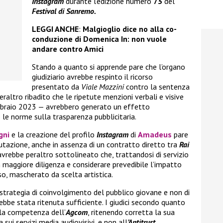
Instagram
durante l’edizione numero
73
del
Festival di Sanremo.
LEGGI ANCHE
:
Malgioglio dice no alla co-
conduzione di Domenica In: non vuole
andare contro Amici
Stando a quanto si apprende pare che l’organo
giudiziario avrebbe respinto il ricorso
presentato da
Viale Mazzini
contro la sentenza
altro ribadito che le ripetute menzioni verbali e visive
febbraio 2023 — avrebbero generato un effetto
le norme sulla trasparenza pubblicitaria.
gni
e la creazione del profilo
Instagram
di
Amadeus
pare
lutazione, anche in assenza di un contratto diretto tra
Rai
avrebbe peraltro sottolineato che, trattandosi di servizio
maggiore diligenza e considerare prevedibile l’impatto
, mascherato da scelta artistica.
 strategia di coinvolgimento del pubblico giovane e non di
be stata ritenuta sufficiente. I giudici secondo quanto
la competenza dell’
Agcom
, ritenendo corretta la sua
sui servizi media audiovisivi, e non all
’Antitrust.