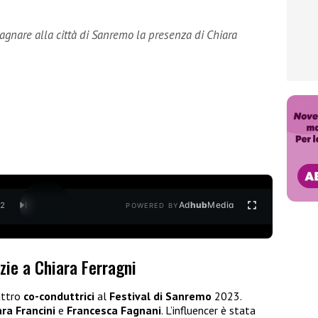
gnare alla città di Sanremo la presenza di Chiara
Ad
hub
Media
/
2
POWERED BY
zie a Chiara Ferragni
attro
co-conduttrici
al
Festival di Sanremo
2023.
ara Francini
e
Francesca Fagnani
. L’influencer è stata