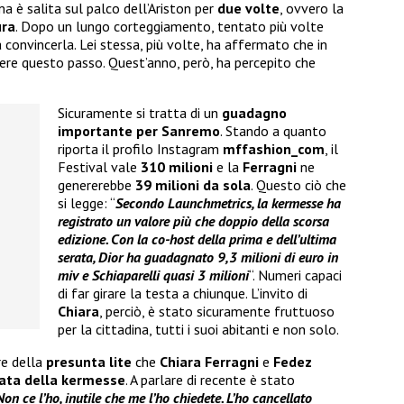
ma è salita sul palco dell’Ariston per
due volte
, ovvero la
ura
. Dopo un lungo corteggiamento, tentato più volte
a convincerla. Lei stessa, più volte, ha affermato che in
ere questo passo. Quest’anno, però, ha percepito che
Sicuramente si tratta di un
guadagno
importante per Sanremo
. Stando a quanto
riporta il profilo Instagram
mffashion_com
, il
Festival vale
310 milioni
e la
Ferragni
ne
genererebbe
39 milioni da sola
. Questo ciò che
si legge: “
Secondo Launchmetrics, la kermesse ha
registrato un valore più che doppio della scorsa
edizione. Con la co-host della prima e dell’ultima
serata, Dior ha guadagnato 9,3 milioni di euro in
miv e Schiaparelli quasi 3 milioni
“. Numeri capaci
di far girare la testa a chiunque. L’invito di
Chiara
, perciò, è stato sicuramente fruttuoso
per la cittadina, tutti i suoi abitanti e non solo.
re della
presunta lite
che
Chiara Ferragni
e
Fedez
rata della kermesse
. A parlare di recente è stato
Non ce l’ho, inutile che me l’ho chiedete. L’ho cancellato