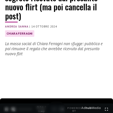
nuovo flirt (ma poi cancella il
post)
ANDREA SANNA
|
14 OTTOBRE 2024
CHIARA FERRAGNI
La mossa social di Chiara Ferragni non sfugge: pubblica e
poi rimuove il regalo che avrebbe ricevuto dal presunto
nuovo flirt
0:15 /
Ad
hub
Media
POWERED
1
/
2
1:40
BY