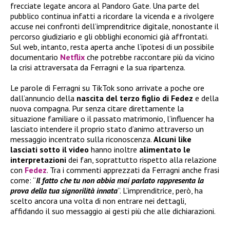
frecciate legate ancora al Pandoro Gate. Una parte del
pubblico continua infatti a ricordare la vicenda e a rivolgere
accuse nei confronti dell’imprenditrice digitale, nonostante il
percorso giudiziario e gli obblighi economici già affrontati.
Sul web, intanto, resta aperta anche l’ipotesi di un possibile
documentario
Netflix
che potrebbe raccontare più da vicino
la crisi attraversata da Ferragni e la sua ripartenza.
Le parole di Ferragni su TikTok sono arrivate a poche ore
dall’annuncio della
nascita del terzo figlio di Fedez
e della
nuova compagna. Pur senza citare direttamente la
situazione familiare o il passato matrimonio, l’influencer ha
lasciato intendere il proprio stato d’animo attraverso un
messaggio incentrato sulla riconoscenza.
Alcuni like
lasciati sotto il video
hanno inoltre
alimentato le
interpretazioni
dei fan, soprattutto rispetto alla relazione
con
Fedez
. Tra i commenti apprezzati da Ferragni anche frasi
come: “
Il fatto che tu non abbia mai parlato rappresenta la
prova della tua signorilità innata
”. L’imprenditrice, però, ha
scelto ancora una volta di non entrare nei dettagli,
affidando il suo messaggio ai gesti più che alle dichiarazioni.