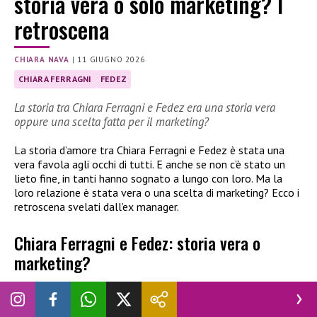
storia vera o solo marketing? I
retroscena
CHIARA NAVA
|
11 GIUGNO 2026
CHIARA FERRAGNI
FEDEZ
La storia tra Chiara Ferragni e Fedez era una storia vera
oppure una scelta fatta per il marketing?
La storia d’amore tra Chiara Ferragni e Fedez è stata una
vera favola agli occhi di tutti. E anche se non c’è stato un
lieto fine, in tanti hanno sognato a lungo con loro. Ma la
loro relazione è stata vera o una scelta di marketing? Ecco i
retroscena svelati dall’ex manager.
Chiara Ferragni e Fedez: storia vera o
marketing?
La relazione tra
Chiara Ferragni e
Fedez
continua a far
parlare anche a distanza di tempo dalla separazione. Quella