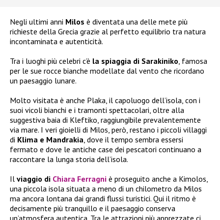
Negli ultimi anni
Milos
è diventata una delle mete più
richieste della Grecia grazie al perfetto equilibrio tra natura
incontaminata e autenticità.
Tra i luoghi più celebri c’è
la spiaggia di Sarakiniko
, famosa
per le sue rocce bianche modellate dal vento che ricordano
un paesaggio lunare.
Molto visitata è anche Plaka, il capoluogo dell’isola, con i
suoi vicoli bianchi e i tramonti spettacolari, oltre alla
suggestiva baia di Kleftiko, raggiungibile prevalentemente
via mare. I veri gioielli di Milos, però, restano i piccoli villaggi
di
Klima e Mandrakia
, dove il tempo sembra essersi
fermato e dove le antiche case dei pescatori continuano a
raccontare la lunga storia dell’isola.
Il
viaggio di
Chiara Ferragni
è proseguito anche a Kimolos,
una piccola isola situata a meno di un chilometro da Milos
ma ancora lontana dai grandi flussi turistici. Qui il ritmo è
decisamente più tranquillo e il paesaggio conserva
un’atmosfera autentica. Tra le attrazioni più apprezzate ci