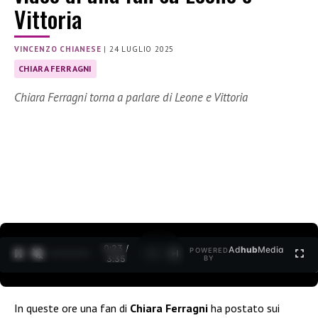
Vittoria
VINCENZO CHIANESE
|
24 LUGLIO 2025
CHIARA FERRAGNI
Chiara Ferragni torna a parlare di Leone e Vittoria
0:24 /
Ad
hub
Media
POWERED
1
/
2
3:35
BY
In queste ore una fan di
Chiara Ferragni
ha postato sui