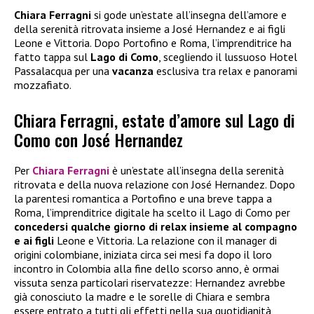
Chiara Ferragni
si gode un’estate all’insegna dell’amore e
della serenità ritrovata insieme a José Hernandez e ai figli
Leone e Vittoria. Dopo Portofino e Roma, l’imprenditrice ha
fatto tappa sul
Lago di Como
, scegliendo il lussuoso Hotel
Passalacqua per una
vacanza
esclusiva tra relax e panorami
mozzafiato.
Chiara Ferragni, estate d’amore sul Lago di
Como con José Hernandez
Per
Chiara Ferragni
è un’estate all’insegna della serenità
ritrovata e della nuova relazione con José Hernandez. Dopo
la parentesi romantica a Portofino e una breve tappa a
Roma, l’imprenditrice digitale ha scelto il Lago di Como per
concedersi qualche giorno di relax insieme al compagno
e ai figli
Leone e Vittoria. La relazione con il manager di
origini colombiane, iniziata circa sei mesi fa dopo il loro
incontro in Colombia alla fine dello scorso anno, è ormai
vissuta senza particolari riservatezze: Hernandez avrebbe
già conosciuto la madre e le sorelle di Chiara e sembra
essere entrato a tutti gli effetti nella sua quotidianità