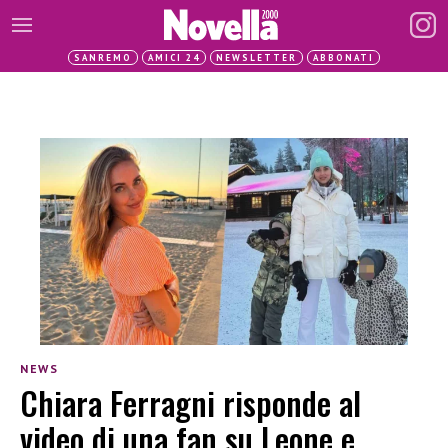
SANREMO
AMICI 24
NEWSLETTER
ABBONATI
NEWS
Chiara Ferragni risponde al
video di una fan su Leone e