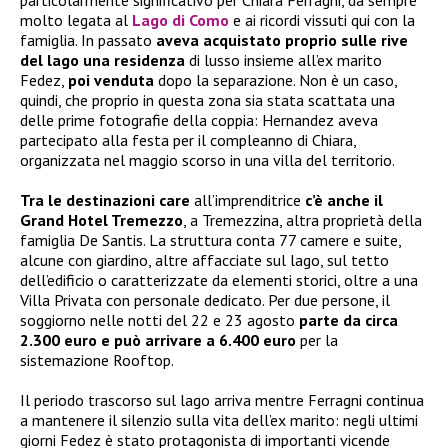
particolarmente significativo per Chiara Ferragni, da sempre
molto legata al
Lago di Como
e ai ricordi vissuti qui con la
famiglia. In passato
aveva acquistato proprio sulle rive
del lago una residenza
di lusso insieme all’ex marito
Fedez,
poi venduta
dopo la separazione. Non è un caso,
quindi, che proprio in questa zona sia stata scattata una
delle prime fotografie della coppia: Hernandez aveva
partecipato alla festa per il compleanno di Chiara,
organizzata nel maggio scorso in una villa del territorio.
Tra le destinazioni care
all’imprenditrice
c’è anche il
Grand Hotel Tremezzo
, a Tremezzina, altra proprietà della
famiglia De Santis. La struttura conta 77 camere e suite,
alcune con giardino, altre affacciate sul lago, sul tetto
dell’edificio o caratterizzate da elementi storici, oltre a una
Villa Privata con personale dedicato. Per due persone, il
soggiorno nelle notti del 22 e 23 agosto
parte da circa
2.300 euro e può arrivare a 6.400 euro
per la
sistemazione Rooftop.
Il periodo trascorso sul lago arriva mentre Ferragni continua
a mantenere il silenzio sulla vita dell’ex marito: negli ultimi
giorni Fedez è stato protagonista di importanti vicende