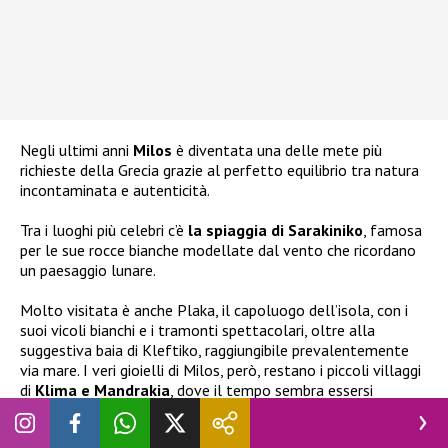
Negli ultimi anni
Milos
è diventata una delle mete più
richieste della Grecia grazie al perfetto equilibrio tra natura
incontaminata e autenticità.
Tra i luoghi più celebri c’è
la spiaggia di Sarakiniko
, famosa
per le sue rocce bianche modellate dal vento che ricordano
un paesaggio lunare.
Molto visitata è anche Plaka, il capoluogo dell’isola, con i
suoi vicoli bianchi e i tramonti spettacolari, oltre alla
suggestiva baia di Kleftiko, raggiungibile prevalentemente
via mare. I veri gioielli di Milos, però, restano i piccoli villaggi
di
Klima e Mandrakia
, dove il tempo sembra essersi
fermato e dove le antiche case dei pescatori continuano a
raccontare la lunga storia dell’isola.