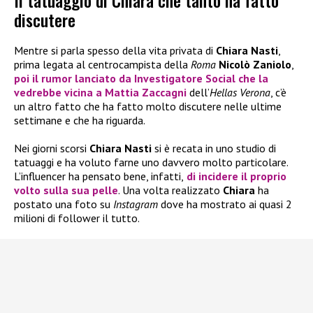
Il tatuaggio di Chiara che tanto ha fatto
discutere
Mentre si parla spesso della vita privata di
Chiara Nasti
,
prima legata al centrocampista della
Roma
Nicolò Zaniolo
,
poi il rumor lanciato da Investigatore Social che la
vedrebbe vicina a
Mattia Zaccagni
dell’
Hellas Verona
, c’è
un altro fatto che ha fatto molto discutere nelle ultime
settimane e che ha riguarda.
Nei giorni scorsi
Chiara Nasti
si è recata in uno studio di
tatuaggi e ha voluto farne uno davvero molto particolare.
L’influencer ha pensato bene, infatti,
di incidere il proprio
volto sulla sua pelle
. Una volta realizzato
Chiara
ha
postato una foto su
Instagram
dove ha mostrato ai quasi 2
milioni di follower il tutto.