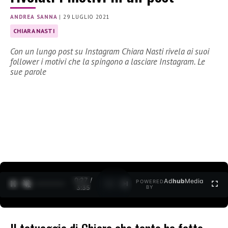
ANDREA SANNA
|
29 LUGLIO 2021
CHIARA NASTI
Con un lungo post su Instagram Chiara Nasti rivela ai suoi
follower i motivi che la spingono a lasciare Instagram. Le
sue parole
0:27 /
Ad
hub
Media
POWERED
1
/
2
3:35
BY