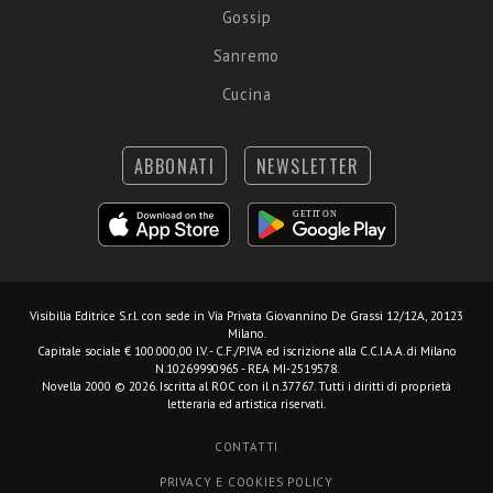
Gossip
Sanremo
Cucina
ABBONATI
NEWSLETTER
Visibilia Editrice S.r.l.
con sede in Via Privata Giovannino De Grassi 12/12A, 20123
Milano.
Capitale sociale € 100.000,00 I.V. - C.F./P.IVA ed iscrizione alla C.C.I.A.A. di Milano
N.10269990965 - REA MI-2519578.
Novella 2000 © 2026. Iscritta al ROC con il n.37767. Tutti i diritti di proprietà
letteraria ed artistica riservati.
CONTATTI
PRIVACY E COOKIES POLICY