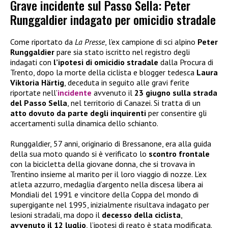
Grave incidente sul Passo Sella: Peter
Runggaldier indagato per omicidio stradale
Come riportato da
La Presse
, l’ex campione di sci alpino
Peter
Runggaldier
pare sia stato iscritto nel registro degli
indagati con
l’ipotesi di omicidio stradale
dalla Procura di
Trento, dopo la morte della ciclista e blogger tedesca
Laura
Viktoria Härtig
, deceduta in seguito alle gravi ferite
riportate nell’
incidente
avvenuto il
23 giugno sulla strada
del Passo Sella
, nel territorio di Canazei. Si tratta di un
atto dovuto da parte degli inquirenti
per consentire gli
accertamenti sulla dinamica dello schianto.
Runggaldier, 57 anni, originario di Bressanone, era alla guida
della sua moto quando si è verificato lo
scontro frontale
con la bicicletta della giovane donna, che si trovava in
Trentino insieme al marito per il loro viaggio di nozze. L’ex
atleta azzurro, medaglia d’argento nella discesa libera ai
Mondiali del 1991 e vincitore della Coppa del mondo di
supergigante nel 1995, inizialmente risultava indagato per
lesioni stradali, ma dopo il
decesso della ciclista
,
avvenuto il 12 luglio
, l’ipotesi di reato è stata modificata.