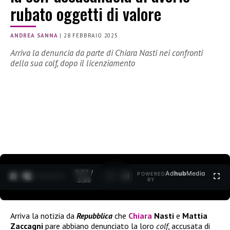
rubato oggetti di valore
ANDREA SANNA
|
28 FEBBRAIO 2025
Arriva la denuncia da parte di Chiara Nasti nei confronti
della sua colf, dopo il licenziamento
0:28 /
Ad
hub
Media
POWERED
1
/
2
3:35
BY
Arriva la notizia da
Repubblica
che
Chiara
Nasti
e
Mattia
Zaccagni
pare abbiano denunciato la loro
colf
, accusata di