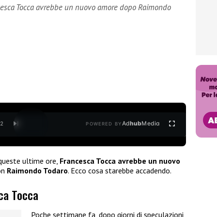
ancesca Tocca avrebbe un nuovo amore dopo Raimondo
Ad
hub
Media
/
2
POWERED BY
queste ultime ore,
Francesca Tocca avrebbe un nuovo
on
Raimondo Todaro
. Ecco cosa starebbe accadendo.
sca Tocca
Poche settimane fa, dopo giorni di speculazioni