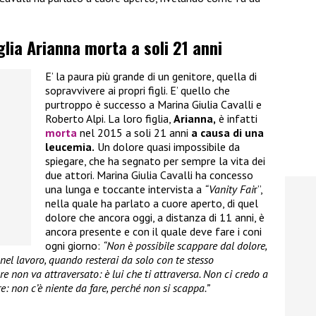
iglia Arianna morta a soli 21 anni
E’ la paura più grande di un genitore, quella di
sopravvivere ai propri figli. E’ quello che
purtroppo è successo a Marina Giulia Cavalli e
Roberto Alpi. La loro figlia,
Arianna,
è infatti
morta
nel 2015 a soli 21 anni
a causa di una
leucemia.
Un dolore quasi impossibile da
spiegare, che ha segnato per sempre la vita dei
due attori. Marina Giulia Cavalli ha concesso
una lunga e toccante intervista a
“Vanity Fai
r”,
nella quale ha parlato a cuore aperto, di quel
dolore che ancora oggi, a distanza di 11 anni, è
ancora presente e con il quale deve fare i coni
ogni giorno:
“Non è possibile scappare dal dolore,
 nel lavoro, quando resterai da solo con te stesso
re non va attraversato: è lui che ti attraversa. Non ci credo a
: non c’è niente da fare, perché non si scappa.”