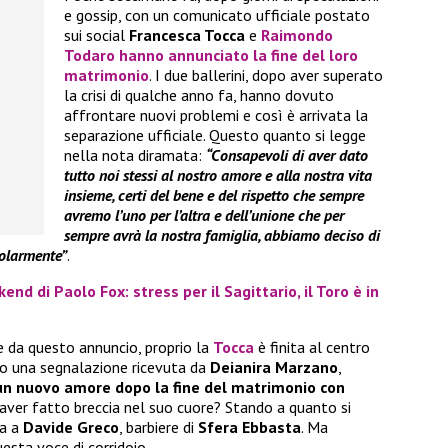
e gossip, con un comunicato ufficiale postato
sui social
Francesca Tocca
e
Raimondo
Todaro
hanno annunciato la fine del loro
matrimonio
. I due ballerini, dopo aver superato
la crisi di qualche anno fa, hanno dovuto
affrontare nuovi problemi e così è arrivata la
separazione ufficiale. Questo quanto si legge
nella nota diramata:
“Consapevoli di aver dato
tutto noi stessi al nostro amore e alla nostra vita
insieme, certi del bene e del rispetto che sempre
avremo l’uno per l’altra e dell’unione che per
sempre avrà la nostra famiglia, abbiamo deciso di
golarmente”
.
end di Paolo Fox: stress per il Sagittario, il Toro è in
e da questo annuncio, proprio la
Tocca
è finita al centro
do una segnalazione ricevuta da
Deianira Marzano
,
n nuovo amore dopo la fine del matrimonio con
 aver fatto breccia nel suo cuore? Stando a quanto si
ta a
Davide Greco
, barbiere di
Sfera Ebbasta
. Ma
uesta voce di corridoio.