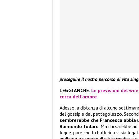
proseguire il nostro percorso di vita sin
LEGGI ANCHE
:
Le previsioni del week
cerca dell’amore
Adesso, a distanza di alcune settiman
del gossip e del pettegolezzo. Secon
sembrerebbe che Francesca abbia u
Raimondo Todaro
. Ma chi sarebbe ad
legge, pare che la ballerina si sia lega
andiamo a scoprire di più in merito a q