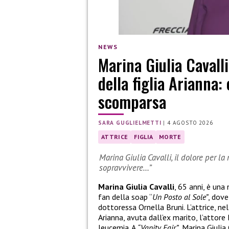
NEWS
Marina Giulia Cavall
della figlia Arianna:
scomparsa
SARA GUGLIELMETTI
|
4 AGOSTO 2026
ATTRICE
FIGLIA
MORTE
Marina Giulia Cavalli, il dolore per la
sopravvivere…”
Marina Giulia Cavalli
, 65 anni, è una 
fan della soap “
Un Posto al Sole”
, dove
dottoressa Ornella Bruni. L’attrice, ne
Arianna, avuta dall’ex marito, l’attore
leucemia. A
“Vanity Fair”
, Marina Giulia