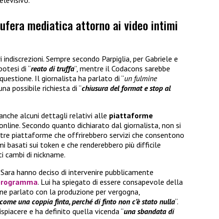
elevisivo.
bufera mediatica attorno ai video intimi
 indiscrezioni. Sempre secondo Parpiglia, per Gabriele e
otesi di “
reato di truffa
”, mentre il Codacons sarebbe
uestione. Il giornalista ha parlato di “
un fulmine
 una possibile richiesta di “
chiusura del format e stop al
nche alcuni dettagli relativi alle
piattaforme
 online. Secondo quanto dichiarato dal giornalista, non si
ltre piattaforme che offrirebbero servizi che consentono
 basati sui token e che renderebbero più difficile
nti cambi di nickname.
 Sara hanno deciso di intervenire pubblicamente
programma
. Lui ha spiegato di essere consapevole della
erne parlato con la produzione per vergogna,
ome una coppia finta, perché di finto non c’è stato nulla
“.
ispiacere e ha definito quella vicenda “
una sbandata di