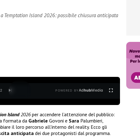
a a Temptation Island 2026: possibile chiusura anticipata
Ad
hub
Media
/
2
POWERED BY
ion Island
2026
per accendere l’attenzione del pubblico:
pia formata da
Gabriele
Govoni e
Sara
Palumbieri,
are il loro percorso all’interno del reality. Ecco gli
scita anticipata
dei due protagonisti dal programma.