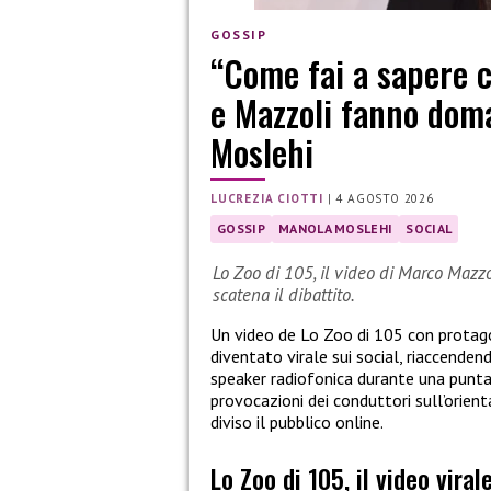
GOSSIP
“Come fai a sapere c
e Mazzoli fanno dom
Moslehi
LUCREZIA CIOTTI
|
4 AGOSTO 2026
GOSSIP
MANOLA MOSLEHI
SOCIAL
Lo Zoo di 105, il video di Marco Mazz
scatena il dibattito.
Un video de Lo Zoo di 105 con protag
diventato virale sui social, riaccenden
speaker radiofonica durante una puntat
provocazioni dei conduttori sull’orien
diviso il pubblico online.
Lo Zoo di 105, il video vira