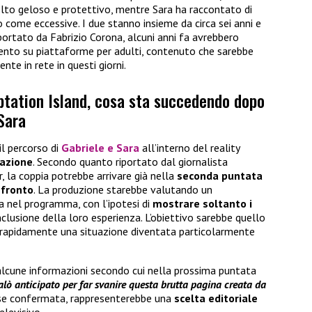
lto geloso e protettivo, mentre Sara ha raccontato di
come eccessive. I due stanno insieme da circa sei anni e
rtato da Fabrizio Corona, alcuni anni fa avrebbero
ento su piattaforme per adulti, contenuto che sarebbe
te in rete in questi giorni.
ptation Island, cosa sta succedendo dopo
 Sara
il percorso di
Gabriele e Sara
all’interno del reality
razione
. Secondo quanto riportato dal giornalista
, la coppia potrebbe arrivare già nella
seconda puntata
nfronto
. La produzione starebbe valutando un
 nel programma, con l’ipotesi di
mostrare soltanto i
clusione della loro esperienza. L’obiettivo sarebbe quello
 rapidamente una situazione diventata particolarmente
 alcune informazioni secondo cui nella prossima puntata
falò anticipato per far svanire questa brutta pagina creata da
e, se confermata, rappresenterebbe una
scelta editoriale