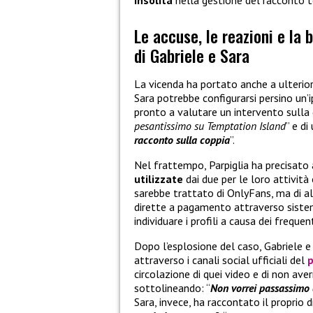
insolita
nella gestione del racconto t
Le accuse, le reazioni e la 
di Gabriele e Sara
La vicenda ha portato anche a ulteriori
Sara potrebbe configurarsi persino un’ip
pronto a valutare un intervento sulla q
pesantissimo su Temptation Island
” e di
racconto sulla coppia
”.
Nel frattempo, Parpiglia ha precisato a
utilizzate
dai due per le loro attività
sarebbe trattato di OnlyFans, ma di a
dirette a pagamento attraverso sistemi
individuare i profili a causa dei freque
Dopo l’esplosione del caso, Gabriele e
attraverso i canali social ufficiali del
circolazione di quei video e di non av
sottolineando: “
Non vorrei passassimo c
Sara, invece, ha raccontato il proprio d