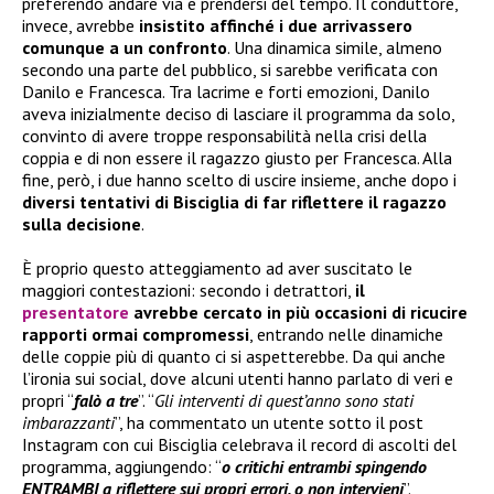
preferendo andare via e prendersi del tempo. Il conduttore,
invece, avrebbe
insistito affinché i due arrivassero
comunque a un confronto
. Una dinamica simile, almeno
secondo una parte del pubblico, si sarebbe verificata con
Danilo e Francesca. Tra lacrime e forti emozioni, Danilo
aveva inizialmente deciso di lasciare il programma da solo,
convinto di avere troppe responsabilità nella crisi della
coppia e di non essere il ragazzo giusto per Francesca. Alla
fine, però, i due hanno scelto di uscire insieme, anche dopo i
diversi tentativi di Bisciglia di far riflettere il ragazzo
sulla decisione
.
È proprio questo atteggiamento ad aver suscitato le
maggiori contestazioni: secondo i detrattori,
il
presentatore
avrebbe cercato in più occasioni di ricucire
rapporti ormai compromessi
, entrando nelle dinamiche
delle coppie più di quanto ci si aspetterebbe. Da qui anche
l’ironia sui social, dove alcuni utenti hanno parlato di veri e
propri “
falò a tre
”. “
Gli interventi di quest’anno sono stati
imbarazzanti
”, ha commentato un utente sotto il post
Instagram con cui Bisciglia celebrava il record di ascolti del
programma, aggiungendo: “
o critichi entrambi spingendo
ENTRAMBI a riflettere sui propri errori, o non intervieni
”.