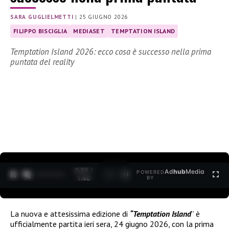
SARA GUGLIELMETTI
|
25 GIUGNO 2026
FILIPPO BISCIGLIA
MEDIASET
TEMPTATION ISLAND
Temptation Island 2026: ecco cosa è successo nella prima
puntata del reality
0:30 /
Ad
hub
Media
POWERED
1
/
2
1:40
BY
La nuova e attesissima edizione di
“Temptation Island
” è
ufficialmente partita ieri sera, 24 giugno 2026, con la prima