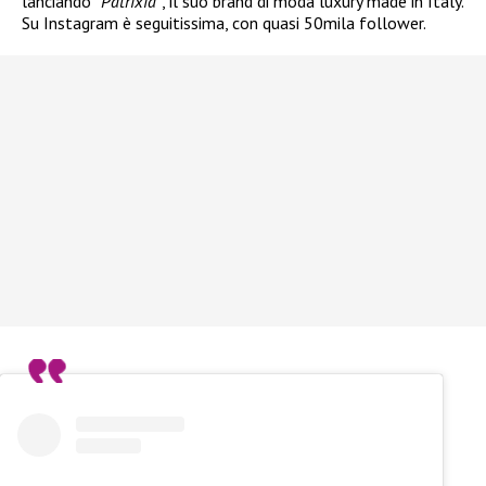
lanciando “
Patrixia”
, il suo brand di moda luxury made in Italy.
Su Instagram è seguitissima, con quasi 50mila follower.