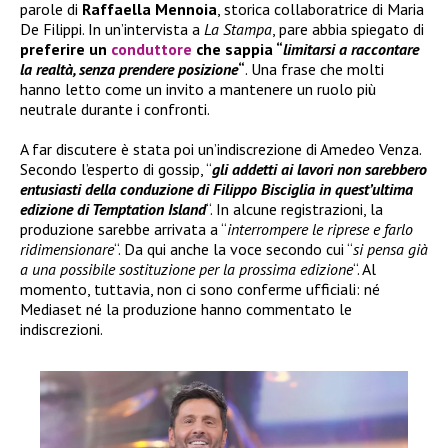
parole di
Raffaella Mennoia
, storica collaboratrice di Maria
De Filippi. In un’intervista a
La Stampa
, pare abbia spiegato di
preferire un
conduttore
che sappia “
limitarsi a raccontare
la realtà, senza prendere posizione
“
. Una frase che molti
hanno letto come un invito a mantenere un ruolo più
neutrale durante i confronti.
A far discutere è stata poi un’indiscrezione di Amedeo Venza.
Secondo l’esperto di gossip, “
gli addetti ai lavori non sarebbero
entusiasti della conduzione di Filippo Bisciglia in quest’ultima
edizione di Temptation Island
“. In alcune registrazioni, la
produzione sarebbe arrivata a “
interrompere le riprese e farlo
ridimensionare
“. Da qui anche la voce secondo cui “
si pensa già
a una possibile sostituzione per la prossima edizione
“. Al
momento, tuttavia, non ci sono conferme ufficiali: né
Mediaset né la produzione hanno commentato le
indiscrezioni.