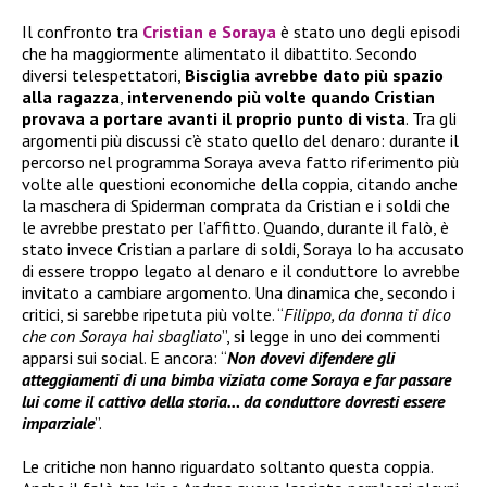
Il confronto tra
Cristian e Soraya
è stato uno degli episodi
che ha maggiormente alimentato il dibattito. Secondo
diversi telespettatori,
Bisciglia avrebbe dato più spazio
alla ragazza
,
intervenendo più volte quando Cristian
provava a portare avanti il proprio punto di vista
. Tra gli
argomenti più discussi c’è stato quello del denaro: durante il
percorso nel programma Soraya aveva fatto riferimento più
volte alle questioni economiche della coppia, citando anche
la maschera di Spiderman comprata da Cristian e i soldi che
le avrebbe prestato per l’affitto. Quando, durante il falò, è
stato invece Cristian a parlare di soldi, Soraya lo ha accusato
di essere troppo legato al denaro e il conduttore lo avrebbe
invitato a cambiare argomento. Una dinamica che, secondo i
critici, si sarebbe ripetuta più volte. “
Filippo, da donna ti dico
che con Soraya hai sbagliato
”, si legge in uno dei commenti
apparsi sui social. E ancora: “
Non dovevi difendere gli
atteggiamenti di una bimba viziata come Soraya e far passare
lui come il cattivo della storia… da conduttore dovresti essere
imparziale
”.
Le critiche non hanno riguardato soltanto questa coppia.