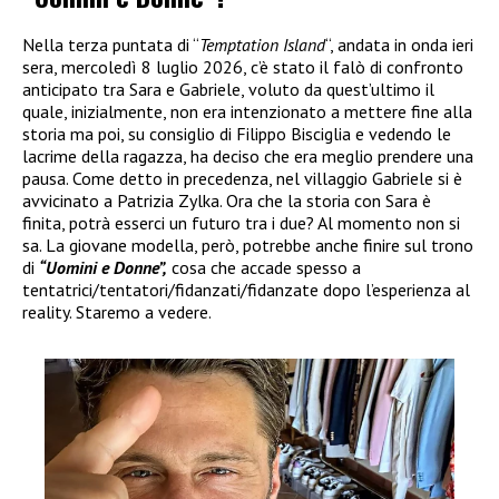
Nella terza puntata di “
Temptation Island
“, andata in onda ieri
sera, mercoledì 8 luglio 2026, c’è stato il falò di confronto
anticipato tra Sara e Gabriele, voluto da quest’ultimo il
quale, inizialmente, non era intenzionato a mettere fine alla
storia ma poi, su consiglio di Filippo Bisciglia e vedendo le
lacrime della ragazza, ha deciso che era meglio prendere una
pausa. Come detto in precedenza, nel villaggio Gabriele si è
avvicinato a Patrizia Zylka. Ora che la storia con Sara è
finita, potrà esserci un futuro tra i due? Al momento non si
sa. La giovane modella, però, potrebbe anche finire sul trono
di
“Uomini e Donne”,
cosa che accade spesso a
tentatrici/tentatori/fidanzati/fidanzate dopo l’esperienza al
reality. Staremo a vedere.