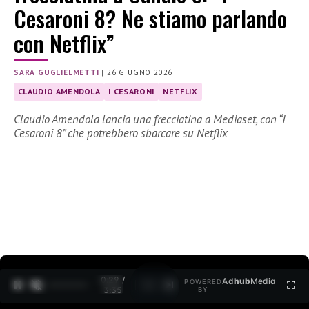
Cesaroni 8? Ne stiamo parlando
con Netflix”
SARA GUGLIELMETTI
|
26 GIUGNO 2026
CLAUDIO AMENDOLA
I CESARONI
NETFLIX
Claudio Amendola lancia una frecciatina a Mediaset, con “I
Cesaroni 8” che potrebbero sbarcare su Netflix
0:30 /
Ad
hub
Media
POWERED
1
/
2
3:35
BY