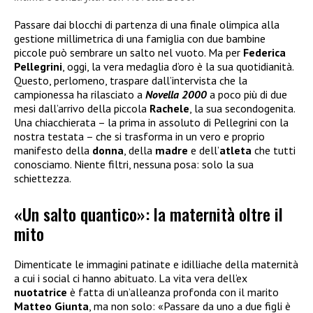
Passare dai blocchi di partenza di una finale olimpica alla
gestione millimetrica di una famiglia con due bambine
piccole può sembrare un salto nel vuoto. Ma per
Federica
Pellegrini
, oggi, la vera medaglia d’oro è la sua quotidianità.
Questo, perlomeno, traspare dall’intervista che la
campionessa ha rilasciato a
Novella 2000
a poco più di due
mesi dall’arrivo della piccola
Rachele
, la sua secondogenita.
Una chiacchierata – la prima in assoluto di Pellegrini con la
nostra testata – che si trasforma in un vero e proprio
manifesto della
donna
, della
madre
e dell’
atleta
che tutti
conosciamo. Niente filtri, nessuna posa: solo la sua
schiettezza.
«Un salto quantico»: la maternità oltre il
mito
Dimenticate le immagini patinate e idilliache della maternità
a cui i social ci hanno abituato. La vita vera dell’ex
nuotatrice
è fatta di un’alleanza profonda con il marito
Matteo Giunta
, ma non solo: «Passare da uno a due figli è