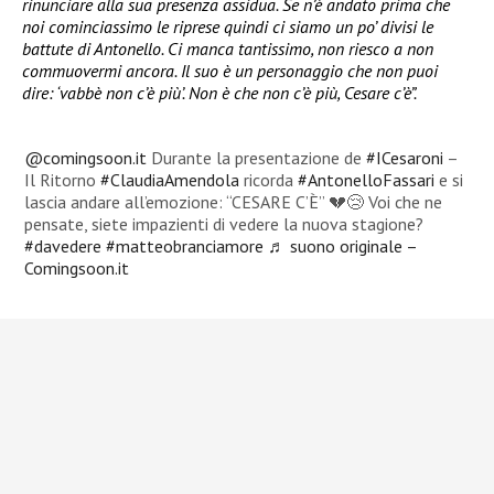
rinunciare alla sua presenza assidua. Se n’è andato prima che
noi cominciassimo le riprese quindi ci siamo un po’ divisi le
battute di Antonello. Ci manca tantissimo, non riesco a non
commuovermi ancora. Il suo è un personaggio che non puoi
dire: ‘vabbè non c’è più’. Non è che non c’è più, Cesare c’è”.
@comingsoon.it
Durante la presentazione de
#ICesaroni
–
Il Ritorno
#ClaudiaAmendola
ricorda
#AntonelloFassari
e si
lascia andare all’emozione: “CESARE C’È” 💔😢 Voi che ne
pensate, siete impazienti di vedere la nuova stagione?
#davedere
#matteobranciamore
♬ suono originale –
Comingsoon.it