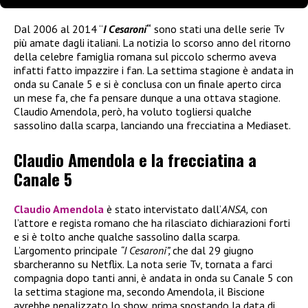
Dal 2006 al 2014 “
I Cesaroni
“
sono stati una delle serie Tv
più amate dagli italiani. La notizia lo scorso anno del ritorno
della celebre famiglia romana sul piccolo schermo aveva
infatti fatto impazzire i fan. La settima stagione è andata in
onda su Canale 5 e si è conclusa con un finale aperto circa
un mese fa, che fa pensare dunque a una ottava stagione.
Claudio Amendola, però, ha voluto togliersi qualche
sassolino dalla scarpa, lanciando una frecciatina a Mediaset.
Claudio Amendola e la frecciatina a
Canale 5
Claudio Amendola
è stato intervistato dall’
ANSA,
con
l’attore e regista romano che ha rilasciato dichiarazioni forti
e si è tolto anche qualche sassolino dalla scarpa.
L’argomento principale
“I Cesaroni”,
che dal 29 giugno
sbarcheranno su Netflix. La nota serie Tv, tornata a farci
compagnia dopo tanti anni, è andata in onda su Canale 5 con
la settima stagione ma, secondo Amendola, il Biscione
avrebbe penalizzato lo show, prima spostando la data di