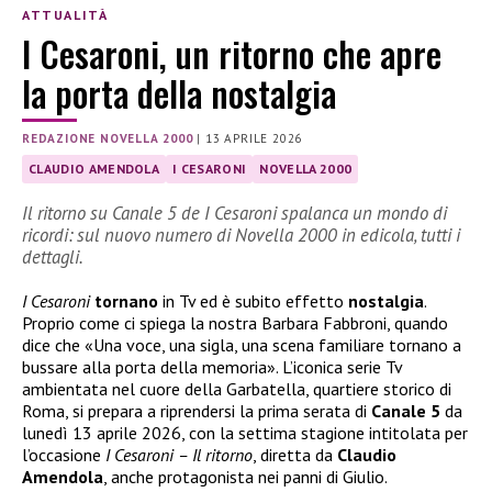
ATTUALITÀ
I Cesaroni, un ritorno che apre
la porta della nostalgia
REDAZIONE NOVELLA 2000
|
13 APRILE 2026
CLAUDIO AMENDOLA
I CESARONI
NOVELLA 2000
Il ritorno su Canale 5 de I Cesaroni spalanca un mondo di
ricordi: sul nuovo numero di Novella 2000 in edicola, tutti i
dettagli.
I Cesaroni
tornano
in Tv ed è subito effetto
nostalgia
.
Proprio come ci spiega la nostra Barbara Fabbroni, quando
dice che «Una voce, una sigla, una scena familiare tornano a
bussare alla porta della memoria». L’iconica serie Tv
ambientata nel cuore della Garbatella, quartiere storico di
Roma, si prepara a riprendersi la prima serata di
Canale 5
da
lunedì 13 aprile 2026, con la settima stagione intitolata per
l’occasione
I Cesaroni – Il ritorno
, diretta da
Claudio
Amendola
, anche protagonista nei panni di Giulio.