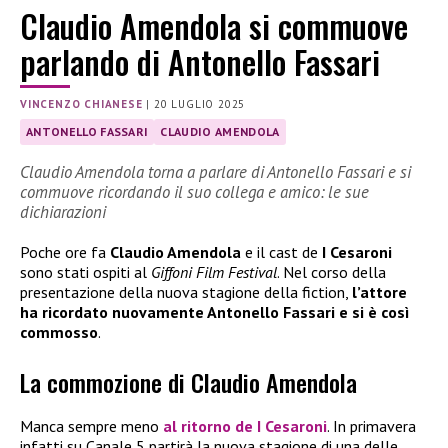
Claudio Amendola si commuove
parlando di Antonello Fassari
VINCENZO CHIANESE
|
20 LUGLIO 2025
ANTONELLO FASSARI
CLAUDIO AMENDOLA
Claudio Amendola torna a parlare di Antonello Fassari e si
commuove ricordando il suo collega e amico: le sue
dichiarazioni
Poche ore fa
Claudio Amendola
e il cast de
I Cesaroni
sono stati ospiti al
Giffoni Film Festival
. Nel corso della
presentazione della nuova stagione della fiction,
l’attore
ha ricordato nuovamente Antonello Fassari e si è così
commosso
.
La commozione di Claudio Amendola
Manca sempre meno
al ritorno de
I Cesaroni
. In primavera
infatti su Canale 5 partirà la nuova stagione di una delle