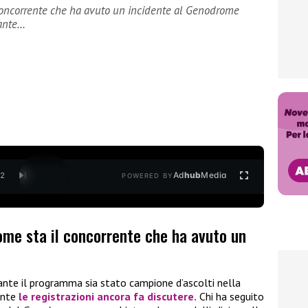
 concorrente che ha avuto un incidente al Genodrome
tante…
Ad
hub
Media
/
2
POWERED BY
ome sta il concorrente che ha avuto un
ante il programma sia stato campione d’ascolti nella
rante
le registrazioni ancora fa discutere.
Chi ha seguito