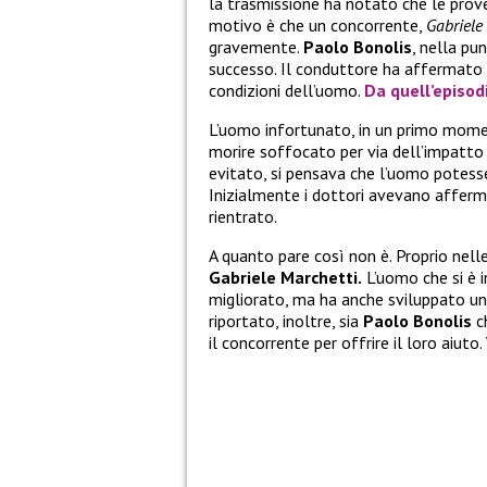
la trasmissione ha notato che le prov
motivo è che un concorrente,
Gabriele
gravemente.
Paolo Bonolis
, nella pu
successo. Il conduttore ha affermato d
condizioni dell’uomo.
Da quell’episodi
L’uomo infortunato, in un primo momen
morire soffocato per via dell’impatto 
evitato, si pensava che l’uomo potess
Inizialmente i dottori avevano affermat
rientrato.
A quanto pare così non è. Proprio nelle
Gabriele Marchetti.
L’uomo che si è i
migliorato, ma ha anche sviluppato u
riportato, inoltre, sia
Paolo Bonolis
c
il concorrente per offrire il loro aiuto