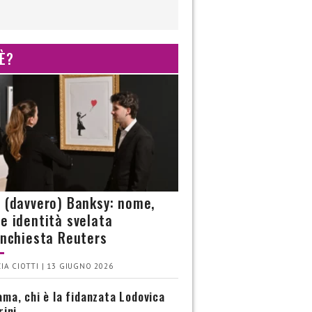
 È?
è (davvero) Banksy: nome,
 e identità svelata
’inchiesta Reuters
IA CIOTTI | 13 GIUGNO 2026
ma, chi è la fidanzata Lodovica
rini