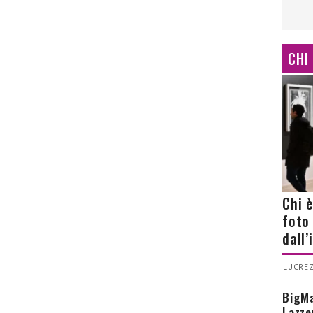
CHI
Chi 
foto
dall
LUCREZ
BigMa
Lazze