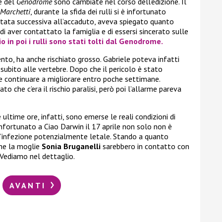
e del
Genodrome
sono cambiate nel corso dell’edizione. Il
 Marchetti
, durante la sfida dei rulli si è infortunato
ntata successiva all’accaduto, aveva spiegato quanto
i aver contattato la famiglia e di essersi sincerato sulle
o in poi i rulli sono stati tolti dal Genodrome.
to, ha anche rischiato grosso. Gabriele poteva infatti
subito alle vertebre. Dopo che il pericolo è stato
e continuare a migliorare entro poche settimane.
o che c’era il rischio paralisi, però poi l’allarme pareva
 ultime ore, infatti, sono emerse le reali condizioni di
nfortunato a Ciao Darwin il 17 aprile non solo non è
n’infezione potenzialmente letale. Stando a quanto
he la moglie
Sonia Bruganelli
sarebbero in contatto con
. Vediamo nel dettaglio.
AVANTI