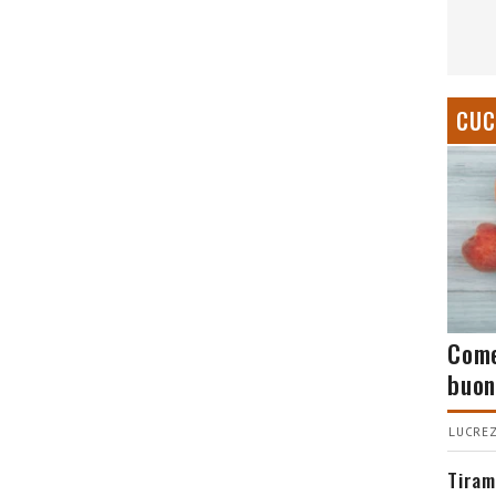
CUC
Come
buon
LUCREZ
Tiram