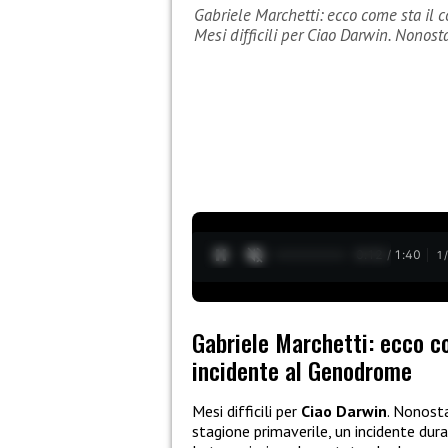
Gabriele Marchetti: ecco come sta il
Mesi difficili per Ciao Darwin. Nonos
0:13 / 1:40
1
Gabriele Marchetti: ecco c
incidente al Genodrome
Mesi difficili per
Ciao Darwin
. Nonost
stagione primaverile, un incidente du