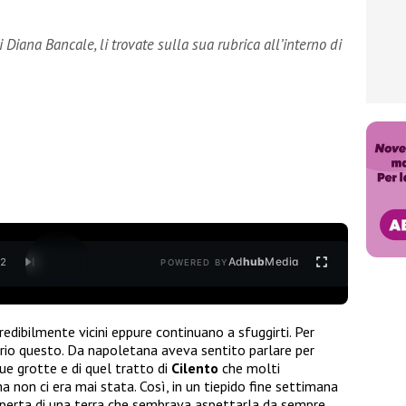
di Diana Bancale, li trovate sulla sua rubrica all’interno di
Ad
hub
Media
/
2
POWERED BY
redibilmente vicini eppure continuano a sfuggirti. Per
rio questo. Da napoletana aveva sentito parlare per
sue grotte e di quel tratto di
Cilento
che molti
ma non ci era mai stata. Così, in un tiepido fine settimana
coperta di una terra che sembrava aspettarla da sempre.