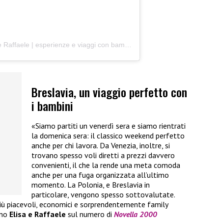
Un post condiviso da Elisa Mattiuzzo e Raffaele | esperienze e viaggi con bambini (@un_amico_in_valigia)
Breslavia, un viaggio perfetto con
i bambini
«Siamo partiti un venerdì sera e siamo rientrati
la domenica sera: il classico weekend perfetto
anche per chi lavora. Da Venezia, inoltre, si
trovano spesso voli diretti a prezzi davvero
convenienti, il che la rende una meta comoda
anche per una fuga organizzata all’ultimo
momento. La Polonia, e Breslavia in
particolare, vengono spesso sottovalutate.
più piacevoli, economici e sorprendentemente family
ano
Elisa e Raffaele
sul numero di
Novella 2000