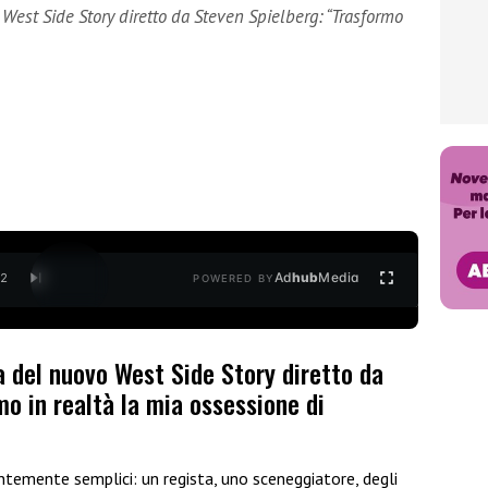
 West Side Story diretto da Steven Spielberg: “Trasformo
Ad
hub
Media
/
2
POWERED BY
a del nuovo West Side Story diretto da
o in realtà la mia ossessione di
entemente semplici: un regista, uno sceneggiatore, degli