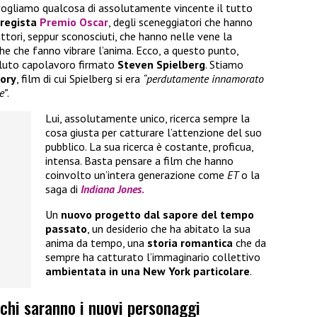
vogliamo qualcosa di assolutamente vincente il tutto
 regista
Premio Oscar
, degli sceneggiatori che hanno
ttori, seppur sconosciuti, che hanno nelle vene la
che che fanno vibrare l’anima. Ecco, a questo punto,
luto capolavoro firmato
Steven Spielberg
. Stiamo
tory
, film di cui Spielberg si era
“perdutamente innamorato
e”
.
Lui, assolutamente unico, ricerca sempre la
cosa giusta per catturare l’attenzione del suo
pubblico. La sua ricerca è costante, proficua,
intensa. Basta pensare a film che hanno
coinvolto un’intera generazione come
ET
o la
saga di
Indiana Jones
.
Un
nuovo progetto dal sapore del tempo
passato
, un desiderio che ha abitato la sua
anima da tempo, una
storia romantica
che da
sempre ha catturato l’immaginario collettivo
ambientata in una New York particolare
.
 chi saranno i nuovi personaggi