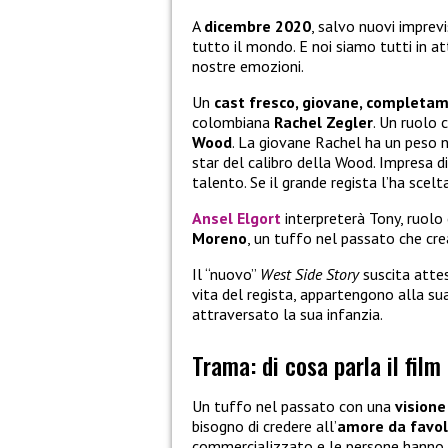
A
dicembre 2020
, salvo nuovi imprevi
tutto il mondo. E noi siamo tutti in at
nostre emozioni.
Un
cast fresco, giovane, completa
colombiana
Rachel Zegler
. Un ruolo 
Wood
. La giovane Rachel ha un peso 
star del calibro della Wood. Impresa di
talento. Se il grande regista l’ha scelt
Ansel Elgort
interpreterà Tony, ruolo 
Moreno
, un tuffo nel passato che crea
Il “nuovo”
West Side Story
suscita attes
vita del regista, appartengono alla sua
attraversato la sua infanzia.
Trama: di cosa parla il film
Un tuffo nel passato con una
vision
bisogno di credere all’
amore da favo
commercializzato e le persone hanno 