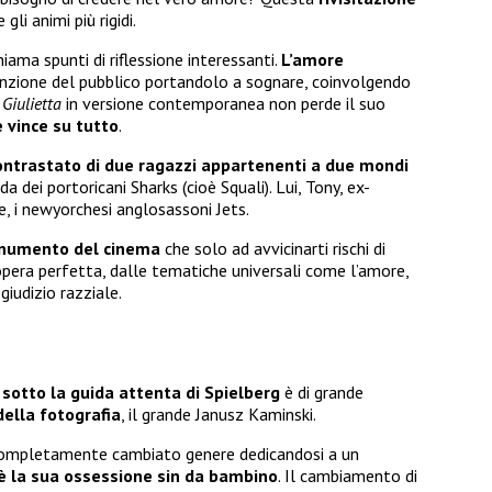
li animi più rigidi.
hiama spunti di riflessione interessanti.
L’amore
nzione del pubblico portandolo a sognare, coinvolgendo
Giulietta
in versione contemporanea non perde il suo
 vince su tutto
.
ntrastato di due ragazzi appartenenti a due mondi
da dei portoricani Sharks (cioè Squali). Lui, Tony, ex-
, i newyorchesi anglosassoni Jets.
onumento del cinema
che solo ad avvicinarti rischi di
opera perfetta, dalle tematiche universali come l’amore,
giudizio razziale.
a
sotto la guida attenta di Spielberg
è di grande
della fotografia
, il grande Janusz Kaminski.
a completamente cambiato genere dedicandosi a un
è la sua ossessione sin da bambino
. Il cambiamento di