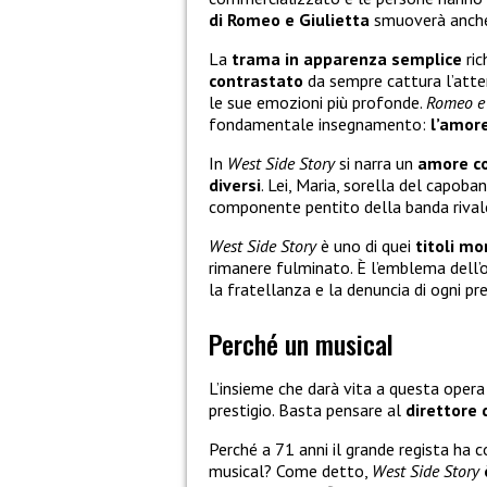
di Romeo e Giulietta
smuoverà anche g
La
trama in apparenza semplice
ric
contrastato
da sempre cattura l’atte
le sue emozioni più profonde.
Romeo e 
fondamentale insegnamento:
l’amore
In
West Side Story
si narra un
amore co
diversi
. Lei, Maria, sorella del capoban
componente pentito della banda rivale
West Side Story
è uno di quei
titoli m
rimanere fulminato. È l’emblema dell’
la fratellanza e la denuncia di ogni pre
Perché un musical
L’insieme che darà vita a questa oper
prestigio. Basta pensare al
direttore 
Perché a 71 anni il grande regista h
musical? Come detto,
West Side Story