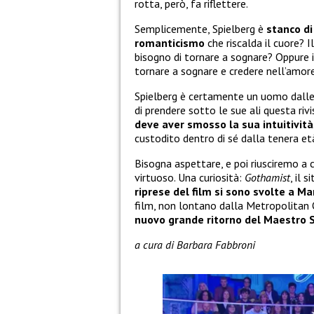
rotta, però, fa riflettere.
Semplicemente, Spielberg è
stanco di
romanticismo
che riscalda il cuore? 
bisogno di tornare a sognare? Oppure 
tornare a sognare e credere nell’amor
Spielberg è certamente un uomo dalle g
di prendere sotto le sue ali questa rivi
deve aver smosso la sua intuitività
custodito dentro di sé dalla tenera età
Bisogna aspettare, e poi riusciremo a 
virtuoso. Una curiosità:
Gothamist
, il 
riprese del film si sono svolte a M
film, non lontano dalla Metropolitan O
nuovo grande ritorno del Maestro S
a cura di Barbara Fabbroni