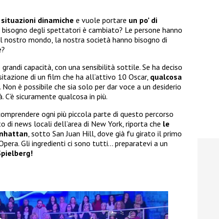
 situazioni dinamiche
e vuole portare
un po’ di
Il bisogno degli spettatori è cambiato? Le persone hanno
il nostro mondo, la nostra società hanno bisogno di
e?
randi capacità, con una sensibilità sottile. Se ha deciso
sitazione di un film che ha all’attivo 10 Oscar,
qualcosa
. Non è possibile che sia solo per dar voce a un desiderio
. C’è sicuramente qualcosa in più.
comprendere ogni più piccola parte di questo percorso
sito di news locali dell’area di New York, riporta che
le
anhattan
, sotto San Juan Hill, dove già fu girato il primo
pera. Gli ingredienti ci sono tutti… preparatevi a un
pielberg!