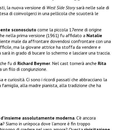
sti, la nuova versione di
West Side Story
sarà nelle sale di
tesa di coinvolgerci in una pellicola che scuoterà le
mente sconosciuto
come la piccola 17enne di origine
che nella prima versione (1961) fu affidato a
Natalie
niente male da affrontare dovendosi confrontare con una
fficile, ma la giovane attrice ha stoffa da vendere e
a sarà in grado di bucare lo schermo e lasciare una traccia.
che fu di
Richard Beymer
. Nel cast tornerà anche
Rita
 un filo di congiunzione.
a e curiosità. Ci sono i ricordi passati che abbracciano la
 famiglia, alla madre pianista, alla tradizione che ha
e d’insieme assolutamente moderna
. C’è ancora
la
? Siamo in un’epoca dove l’amore è fin troppo
bisogno di credere nel vero amore? Questa
rivisitazione