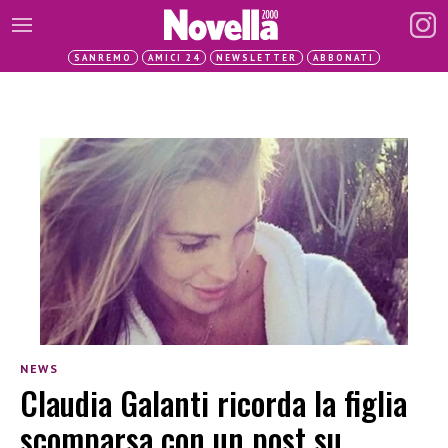
SANREMO
AMICI 24
NEWSLETTER
ABBONATI
NEWS
Claudia Galanti ricorda la figlia
scomparsa con un post su