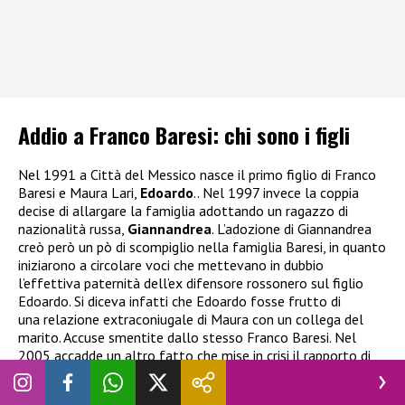
Addio a Franco Baresi: chi sono i figli
Nel 1991 a Città del Messico nasce il primo figlio di Franco
Baresi e Maura Lari,
Edoardo
.. Nel 1997 invece la coppia
decise di allargare la famiglia adottando un ragazzo di
nazionalità russa,
Giannandrea
. L’adozione di Giannandrea
creò però un pò di scompiglio nella famiglia Baresi, in quanto
iniziarono a circolare voci che mettevano in dubbio
l’effettiva paternità dell’ex difensore rossonero sul figlio
Edoardo. Si diceva infatti che Edoardo fosse frutto di
una relazione extraconiugale di Maura con un collega del
marito. Accuse smentite dallo stesso Franco Baresi. Nel
2005 accadde un altro fatto che mise in crisi il rapporto di
coppia, ovvero l’accusa di truffa nei confronti di Maura. La
moglie di Baresi fu infatti coinvolta in un’indagine