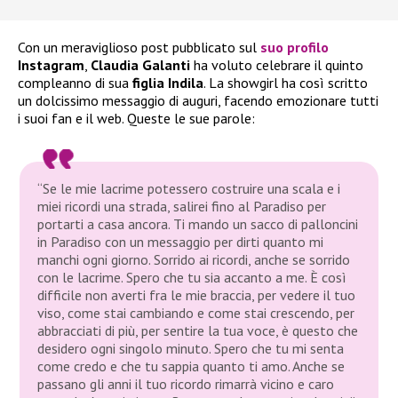
Con un meraviglioso post pubblicato sul
suo profilo
Instagram
,
Claudia Galanti
ha voluto celebrare il quinto
compleanno di sua
figlia Indila
. La showgirl ha così scritto
un dolcissimo messaggio di auguri, facendo emozionare tutti
i suoi fan e il web. Queste le sue parole:
“Se le mie lacrime potessero costruire una scala e i
miei ricordi una strada, salirei fino al Paradiso per
portarti a casa ancora. Ti mando un sacco di palloncini
in Paradiso con un messaggio per dirti quanto mi
manchi ogni giorno. Sorrido ai ricordi, anche se sorrido
con le lacrime. Spero che tu sia accanto a me. È così
difficile non averti fra le mie braccia, per vedere il tuo
viso, come stai cambiando e come stai crescendo, per
abbracciati di più, per sentire la tua voce, è questo che
desidero ogni singolo minuto. Spero che tu mi senta
come credo e che tu sappia quanto ti amo. Anche se
passano gli anni il tuo ricordo rimarrà vicino e caro