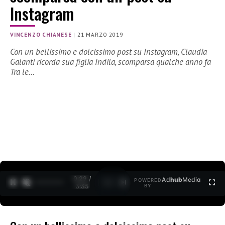
Instagram
VINCENZO CHIANESE
|
21 MARZO 2019
Con un bellissimo e dolcissimo post su Instagram, Claudia
Galanti ricorda sua figlia Indila, scomparsa qualche anno fa
Tra le…
0:30 /
Ad
hub
Media
POWERED
1
/
2
3:35
BY