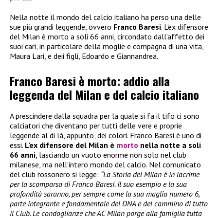
Nella notte il mondo del calcio italiano ha perso una delle
sue più grandi leggende, ovvero
Franco Baresi
. L’ex difensore
del Milan è morto a soli 66 anni, circondato dall’affetto dei
suoi cari, in particolare della moglie e compagna di una vita,
Maura Lari, e deii figli, Edoardo e Giannandrea.
Franco Baresi è morto: addio alla
leggenda del Milan e del calcio italiano
A prescindere dalla squadra per la quale si fa il tifo ci sono
calciatori che diventano per tutti delle vere e proprie
leggende al di là, appunto, dei colori. Franco Baresi è uno di
essi.
L’ex difensore del Milan è
morto
nella notte a soli
66 anni
, lasciando un vuoto enorme non solo nel club
milanese, ma nell’intero mondo del calcio. Nel comunicato
del club rossonero si legge:
“La Storia del Milan è in lacrime
per la scomparsa di Franco Baresi. Il suo esempio e la sua
profondità saranno, per sempre come la sua maglia numero 6,
parte integrante e fondamentale del DNA e del cammino di tutto
il Club. Le condoglianze che AC Milan porge alla famiglia tutta