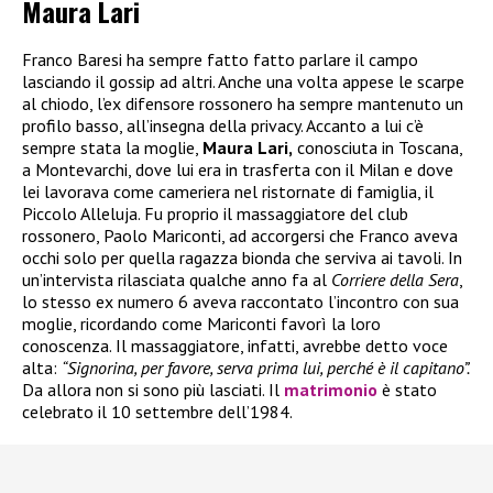
Maura Lari
Franco Baresi ha sempre fatto fatto parlare il campo
lasciando il gossip ad altri. Anche una volta appese le scarpe
al chiodo, l’ex difensore rossonero ha sempre mantenuto un
profilo basso, all’insegna della privacy. Accanto a lui c’è
sempre stata la moglie,
Maura Lari,
conosciuta in Toscana,
a Montevarchi, dove lui era in trasferta con il Milan e dove
lei lavorava come cameriera nel ristornate di famiglia, il
Piccolo Alleluja. Fu proprio il massaggiatore del club
rossonero, Paolo Mariconti, ad accorgersi che Franco aveva
occhi solo per quella ragazza bionda che serviva ai tavoli. In
un’intervista rilasciata qualche anno fa al
Corriere della Sera
,
lo stesso ex numero 6 aveva raccontato l’incontro con sua
moglie, ricordando come Mariconti favorì la loro
conoscenza. Il massaggiatore, infatti, avrebbe detto voce
alta:
“Signorina, per favore, serva prima lui, perché è il capitano”.
Da allora non si sono più lasciati. Il
matrimonio
è stato
celebrato il 10 settembre dell’1984.