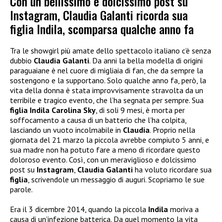
Con un bellissimo e dolcissimo post su
Instagram, Claudia Galanti ricorda sua
figlia Indila, scomparsa qualche anno fa
Tra le showgirl più amate dello spettacolo italiano c’è senza
dubbio
Claudia Galanti
. Da anni la bella modella di origini
paraguaiane è nel cuore di migliaia di fan, che da sempre la
sostengono e la supportano. Solo qualche anno fa, però, la
vita della donna è stata improvvisamente stravolta da un
terribile e tragico evento, che l’ha segnata per sempre. Sua
figlia Indila Carolina Sky
, di soli 9 mesi, è morta per
soffocamento a causa di un batterio che l’ha colpita,
lasciando un vuoto incolmabile in
Claudia
. Proprio nella
giornata del 21 marzo la piccola avrebbe compiuto 5 anni, e
sua madre non ha potuto fare a meno di ricordare questo
doloroso evento. Così, con un meraviglioso e dolcissimo
post su
Instagram
,
Claudia Galanti
ha voluto ricordare sua
figlia
, scrivendole un messaggio di auguri. Scopriamo le sue
parole.
Era il 3 dicembre 2014, quando la piccola
Indila
moriva a
causa di un’infezione batterica. Da quel momento la vita