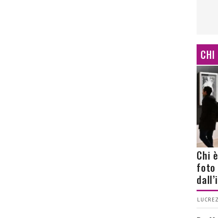
CHI
Chi 
foto
dall
LUCREZ