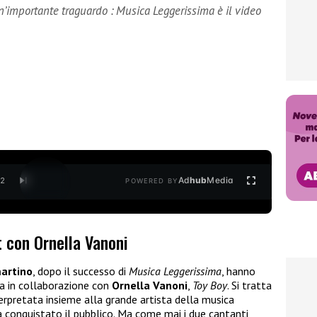
’importante traguardo : Musica Leggerissima è il video
Ad
hub
Media
/
2
POWERED BY
t con Ornella Vanoni
artino
, dopo il successo di
Musica Leggerissima
, hanno
ta in collaborazione con
Ornella Vanoni
,
Toy Boy
. Si tratta
erpretata insieme alla grande artista della musica
già conquistato il pubblico. Ma come mai i due cantanti