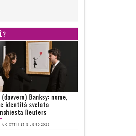
 È?
è (davvero) Banksy: nome,
 e identità svelata
’inchiesta Reuters
IA CIOTTI | 13 GIUGNO 2026