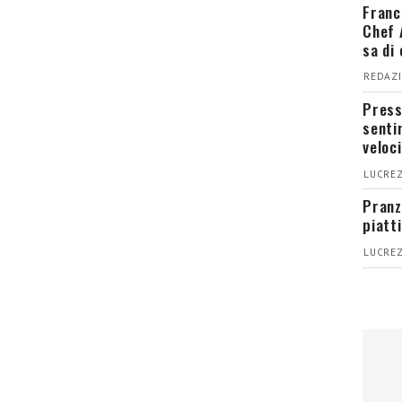
Franc
Chef 
sa di
REDAZI
Press
senti
veloci
LUCREZ
Pranz
piatt
LUCREZ