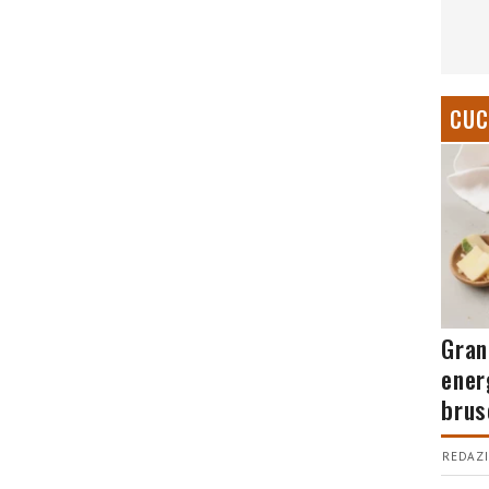
CUC
Gran
ener
brus
REDAZI