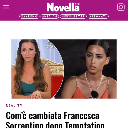
SANREMO
AMICI 24
NEWSLETTER
ABBONATI
REALITY
Com’è cambiata Francesca
Sorrentino dopo Temptation