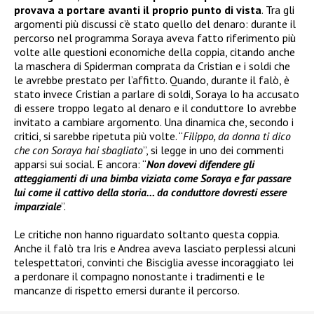
provava a portare avanti il proprio punto di vista
. Tra gli
argomenti più discussi c’è stato quello del denaro: durante il
percorso nel programma Soraya aveva fatto riferimento più
volte alle questioni economiche della coppia, citando anche
la maschera di Spiderman comprata da Cristian e i soldi che
le avrebbe prestato per l’affitto. Quando, durante il falò, è
stato invece Cristian a parlare di soldi, Soraya lo ha accusato
di essere troppo legato al denaro e il conduttore lo avrebbe
invitato a cambiare argomento. Una dinamica che, secondo i
critici, si sarebbe ripetuta più volte. “
Filippo, da donna ti dico
che con Soraya hai sbagliato
”, si legge in uno dei commenti
apparsi sui social. E ancora: “
Non dovevi difendere gli
atteggiamenti di una bimba viziata come Soraya e far passare
lui come il cattivo della storia… da conduttore dovresti essere
imparziale
”.
Le critiche non hanno riguardato soltanto questa coppia.
Anche il falò tra Iris e Andrea aveva lasciato perplessi alcuni
telespettatori, convinti che Bisciglia avesse incoraggiato lei
a perdonare il compagno nonostante i tradimenti e le
mancanze di rispetto emersi durante il percorso.