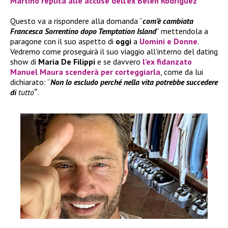
Martino replica alle accuse dell’ex Belen Rodriguez
Questo va a rispondere alla domanda “
com’è cambiata
Francesca Sorrentino dopo Temptation Island
” mettendola a
paragone con il suo aspetto di
oggi
a
Uomini e Donne
.
Vedremo come proseguirà il suo viaggio all’interno del dating
show di
Maria De Filippi
e se davvero
l’ex fidanzato
Manuel Maura scenderà per corteggiarla
, come da lui
dichiarato: “
Non lo escludo perché nella vita potrebbe succedere
di
tutto
“
.