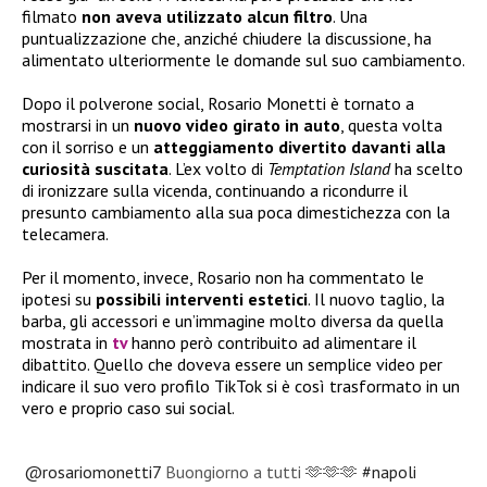
filmato
non aveva utilizzato alcun filtro
. Una
puntualizzazione che, anziché chiudere la discussione, ha
alimentato ulteriormente le domande sul suo cambiamento.
Dopo il polverone social, Rosario Monetti è tornato a
mostrarsi in un
nuovo video girato in auto
, questa volta
con il sorriso e un
atteggiamento divertito davanti alla
curiosità suscitata
. L’ex volto di
Temptation Island
ha scelto
di ironizzare sulla vicenda, continuando a ricondurre il
presunto cambiamento alla sua poca dimestichezza con la
telecamera.
Per il momento, invece, Rosario non ha commentato le
ipotesi su
possibili interventi estetici
. Il nuovo taglio, la
barba, gli accessori e un’immagine molto diversa da quella
mostrata in
tv
hanno però contribuito ad alimentare il
dibattito. Quello che doveva essere un semplice video per
indicare il suo vero profilo TikTok si è così trasformato in un
vero e proprio caso sui social.
@rosariomonetti7
Buongiorno a tutti 🫶🫶🫶
#napoli