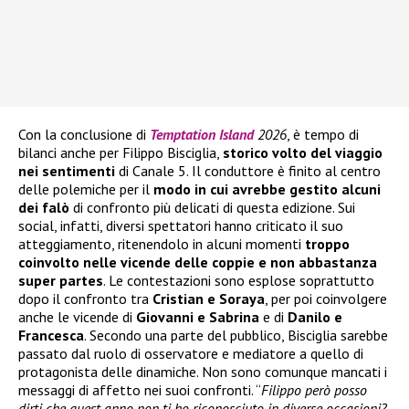
Con la conclusione di
Temptation Island
2026
, è tempo di
bilanci anche per Filippo Bisciglia,
storico volto del viaggio
nei sentimenti
di Canale 5. Il conduttore è finito al centro
delle polemiche per il
modo in cui avrebbe gestito alcuni
dei falò
di confronto più delicati di questa edizione. Sui
social, infatti, diversi spettatori hanno criticato il suo
atteggiamento, ritenendolo in alcuni momenti
troppo
coinvolto nelle vicende delle coppie e non abbastanza
super partes
. Le contestazioni sono esplose soprattutto
dopo il confronto tra
Cristian e Soraya
, per poi coinvolgere
anche le vicende di
Giovanni e Sabrina
e di
Danilo e
Francesca
. Secondo una parte del pubblico, Bisciglia sarebbe
passato dal ruolo di osservatore e mediatore a quello di
protagonista delle dinamiche. Non sono comunque mancati i
messaggi di affetto nei suoi confronti. “
Filippo però posso
dirti che quest anno non ti ho riconosciuto in diverse occasioni?