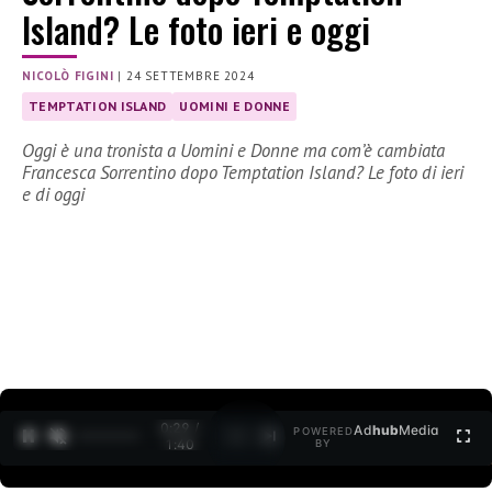
Island? Le foto ieri e oggi
NICOLÒ FIGINI
|
24 SETTEMBRE 2024
TEMPTATION ISLAND
UOMINI E DONNE
Oggi è una tronista a Uomini e Donne ma com’è cambiata
Francesca Sorrentino dopo Temptation Island? Le foto di ieri
e di oggi
0:30 /
Ad
hub
Media
POWERED
1
/
2
1:40
BY