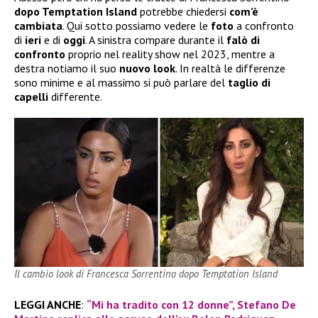
dopo Temptation
Island
potrebbe chiedersi
com’è
cambiata
. Qui sotto possiamo vedere le
foto
a confronto
di
ieri
e di
oggi
. A sinistra compare durante il
falò di
confronto
proprio nel reality show nel 2023, mentre a
destra notiamo il suo
nuovo look
. In realtà le differenze
sono minime e al massimo si può parlare del
taglio di
capelli
differente.
Il cambio look di Francesca Sorrentino dopo Temptation Island
LEGGI ANCHE
:
“Mi ha tradito con 12 donne”, Stefano De