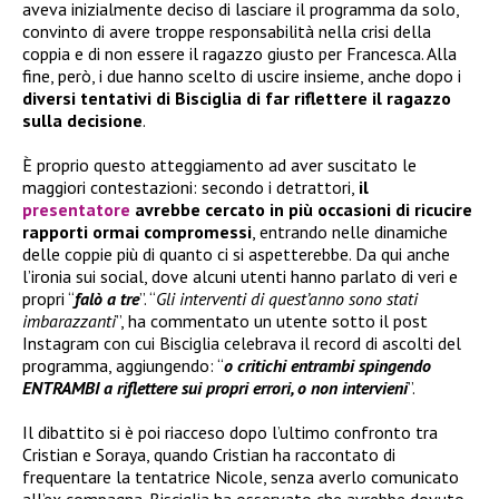
aveva inizialmente deciso di lasciare il programma da solo,
convinto di avere troppe responsabilità nella crisi della
coppia e di non essere il ragazzo giusto per Francesca. Alla
fine, però, i due hanno scelto di uscire insieme, anche dopo i
diversi tentativi di Bisciglia di far riflettere il ragazzo
sulla decisione
.
È proprio questo atteggiamento ad aver suscitato le
maggiori contestazioni: secondo i detrattori,
il
presentatore
avrebbe cercato in più occasioni di ricucire
rapporti ormai compromessi
, entrando nelle dinamiche
delle coppie più di quanto ci si aspetterebbe. Da qui anche
l’ironia sui social, dove alcuni utenti hanno parlato di veri e
propri “
falò a tre
”. “
Gli interventi di quest’anno sono stati
imbarazzanti
”, ha commentato un utente sotto il post
Instagram con cui Bisciglia celebrava il record di ascolti del
programma, aggiungendo: “
o critichi entrambi spingendo
ENTRAMBI a riflettere sui propri errori, o non intervieni
”.
Il dibattito si è poi riacceso dopo l’ultimo confronto tra
Cristian e Soraya, quando Cristian ha raccontato di
frequentare la tentatrice Nicole, senza averlo comunicato
all’ex compagna. Bisciglia ha osservato che avrebbe dovuto