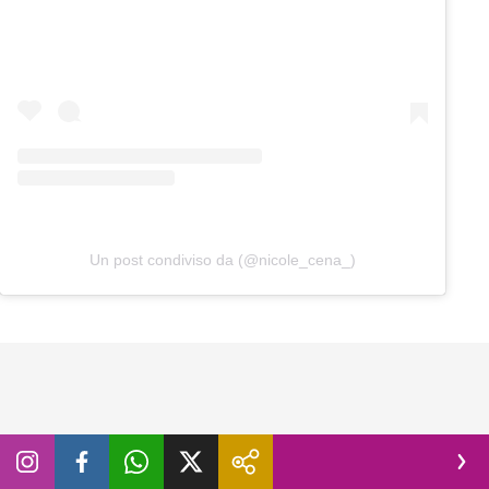
Un post condiviso da (@nicole_cena_)