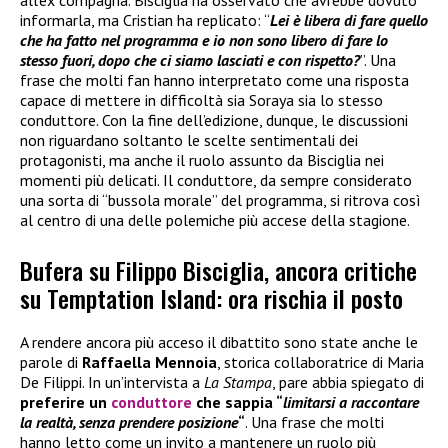
informarla, ma Cristian ha replicato: “
Lei è libera di fare quello
che ha fatto nel programma e io non sono libero di fare lo
stesso fuori, dopo che ci siamo lasciati e con rispetto?
”. Una
frase che molti fan hanno interpretato come una risposta
capace di mettere in difficoltà sia Soraya sia lo stesso
conduttore. Con la fine dell’edizione, dunque, le discussioni
non riguardano soltanto le scelte sentimentali dei
protagonisti, ma anche il ruolo assunto da Bisciglia nei
momenti più delicati. Il conduttore, da sempre considerato
una sorta di “bussola morale” del programma, si ritrova così
al centro di una delle polemiche più accese della stagione.
Bufera su Filippo Bisciglia, ancora critiche
su Temptation Island: ora rischia il posto
A rendere ancora più acceso il dibattito sono state anche le
parole di
Raffaella Mennoia
, storica collaboratrice di Maria
De Filippi. In un’intervista a
La Stampa
, pare abbia spiegato di
preferire un
conduttore
che sappia “
limitarsi a raccontare
la realtà, senza prendere posizione
“
. Una frase che molti
hanno letto come un invito a mantenere un ruolo più