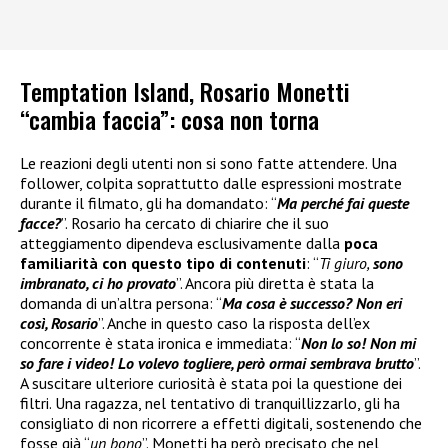
Temptation Island, Rosario Monetti
“cambia faccia”: cosa non torna
Le reazioni degli utenti non si sono fatte attendere. Una
follower, colpita soprattutto dalle espressioni mostrate
durante il filmato, gli ha domandato: “
Ma perché fai queste
facce?
”. Rosario ha cercato di chiarire che il suo
atteggiamento dipendeva esclusivamente dalla
poca
familiarità con questo tipo di contenuti
: “
Ti giuro,
sono
imbranato, ci ho provato
”. Ancora più diretta è stata la
domanda di un’altra persona: “
Ma cosa è successo? Non eri
così, Rosario
”. Anche in questo caso la risposta dell’ex
concorrente è stata ironica e immediata: “
Non lo so! Non mi
so fare i video! Lo volevo togliere, però ormai sembrava brutto
”.
A suscitare ulteriore curiosità è stata poi la questione dei
filtri. Una ragazza, nel tentativo di tranquillizzarlo, gli ha
consigliato di non ricorrere a effetti digitali, sostenendo che
fosse già “
un bono
”. Monetti ha però precisato che nel