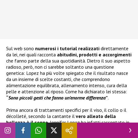
Sul web sono
numerosi i tutorial realizzati
direttamente
da lei, nei quali racconta
abitudini, prodotti e accorgimenti
che fanno parte della sua quotidianità. Dietro il suo aspetto
radioso, però, non ci sarebbe soltanto una questione
genetica: Lopez ha più volte spiegato che il risultato nasce
da un insieme di scelte costanti, che comprendono
alimentazione equilibrata, allenamento intenso, cura della
pelle e attenzione al riposo. Come ha dichiarato lei stessa:
“
Sono piccoli gesti che fanno un’enorme differenza
”
.
Prima ancora di trattamenti specifici per il viso, il collo o il
décolleté, secondo la cantante il
vero alleato della
bellezza è il sonno
. Jennifer Lopez ha infatti raccontato in
diverse occasioni quanto il riposo notturno sia
fondamentale per mantenere un aspetto fresco e sano. La