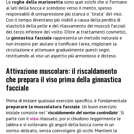
Le
rughe della marionetta
sono quei solchi che si formano
ai lati della bocca e scendono verso il mento, spesso
responsabili di un’espressione più stanca o “tirata” del viso.
Con il tempo diventano più visibili a causa della perdita di
elasticità della pelle e del rilassamento dei muscoli facciali
del terzo inferiore del volto. Oltre ai trattamenti cosmetici,
la
ginnastica facciale
rappresenta un metodo naturale e
non invasivo per aiutare a tonificare l’area, migliorare la
circolazione e attenuare gradualmente questi segni,
restituendo al viso un aspetto più armonioso e disteso.
Attivazione muscolare: il riscaldamento
che prepara il viso prima della ginnastica
facciale
Prima di iniziare qualsiasi esercizio specifico, è fondamentale
preparare la muscolatura facciale
. Un buon esercizio
iniziale consiste nel “
riscaldamento del sorriso controllato
”. Si
parte con il
viso
rilassato, poi si chiudono leggermente le
labbra e si sollevano gli angoli della bocca come in un
sorriso delicato, senza coinvolgere gli occhi. Mantieni la