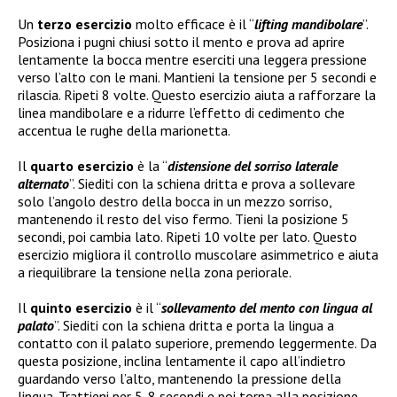
Un
terzo esercizio
molto efficace è il “
lifting mandibolare
”.
Posiziona i pugni chiusi sotto il mento e prova ad aprire
lentamente la bocca mentre eserciti una leggera pressione
verso l’alto con le mani. Mantieni la tensione per 5 secondi e
rilascia. Ripeti 8 volte. Questo esercizio aiuta a rafforzare la
linea mandibolare e a ridurre l’effetto di cedimento che
accentua le rughe della marionetta.
Il
quarto esercizio
è la “
distensione del sorriso laterale
alternato
”. Siediti con la schiena dritta e prova a sollevare
solo l’angolo destro della bocca in un mezzo sorriso,
mantenendo il resto del viso fermo. Tieni la posizione 5
secondi, poi cambia lato. Ripeti 10 volte per lato. Questo
esercizio migliora il controllo muscolare asimmetrico e aiuta
a riequilibrare la tensione nella zona periorale.
Il
quinto esercizio
è il “
sollevamento del mento con lingua al
palato
”. Siediti con la schiena dritta e porta la lingua a
contatto con il palato superiore, premendo leggermente. Da
questa posizione, inclina lentamente il capo all’indietro
guardando verso l’alto, mantenendo la pressione della
lingua. Trattieni per 5-8 secondi e poi torna alla posizione