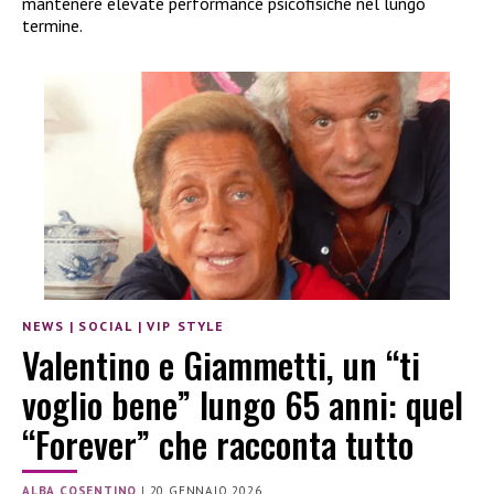
mantenere elevate performance psicofisiche nel lungo
termine.
NEWS
|
SOCIAL
|
VIP STYLE
Valentino e Giammetti, un “ti
voglio bene” lungo 65 anni: quel
“Forever” che racconta tutto
ALBA COSENTINO
|
20 GENNAIO 2026