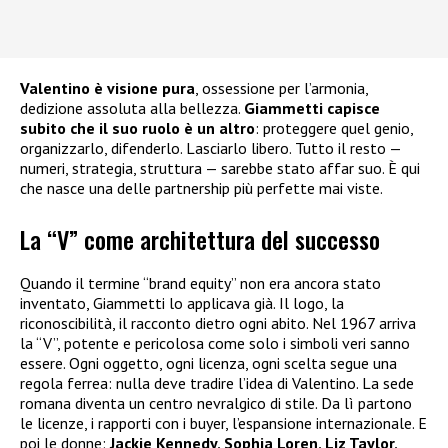
Valentino è visione pura
, ossessione per l’armonia,
dedizione assoluta alla bellezza.
Giammetti capisce
subito che il suo ruolo è un altro
: proteggere quel genio,
organizzarlo, difenderlo. Lasciarlo libero. Tutto il resto —
numeri, strategia, struttura — sarebbe stato affar suo. È qui
che nasce una delle partnership più perfette mai viste.
La “V” come architettura del successo
Quando il termine “brand equity” non era ancora stato
inventato, Giammetti lo applicava già. Il logo, la
riconoscibilità, il racconto dietro ogni abito. Nel 1967 arriva
la “V”, potente e pericolosa come solo i simboli veri sanno
essere. Ogni oggetto, ogni licenza, ogni scelta segue una
regola ferrea: nulla deve tradire l’idea di Valentino. La sede
romana diventa un centro nevralgico di stile. Da lì partono
le licenze, i rapporti con i buyer, l’espansione internazionale. E
poi le donne:
Jackie Kennedy, Sophia Loren, Liz Taylor,