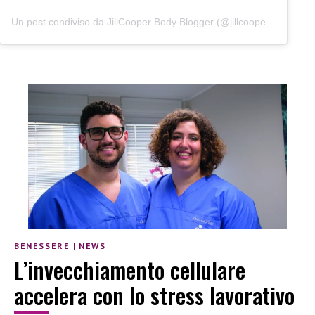
Un post condiviso da JillCooper Body Blogger (@jillcoopersuperjump)
BENESSERE
|
NEWS
L’invecchiamento cellulare
accelera con lo stress lavorativo