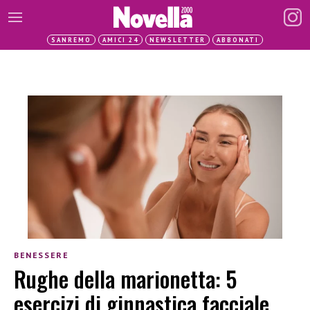
SANREMO
AMICI 24
NEWSLETTER
ABBONATI
BENESSERE
Rughe della marionetta: 5
esercizi di ginnastica facciale