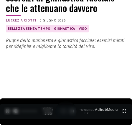
che le attenuano davvero
LUCREZIA CIOTTI
|
6 GIUGNO 2026
BELLEZZA SENZA TEMPO
GINNASTICA
VISO
Rughe della marionetta e ginnastica facciale: esercizi mirati
per ridefinire e migliorare la tonicità del viso.
0:30 /
Ad
hub
Media
POWERED
1
/
2
3:35
BY