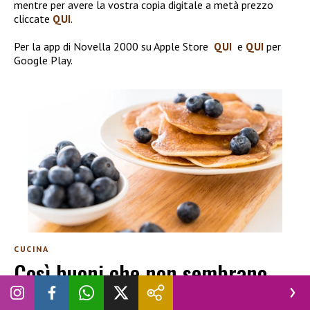
mentre per avere la vostra copia digitale a metà prezzo
cliccate
QUI
.
Per la app di Novella 2000 su Apple Store
QUI
e
QUI
per
Google Play.
CUCINA
Così buoni che non sembrano
fit: i pancake proteici con