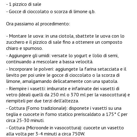
1 pizzico di sale
Gocce di cioccolato o scorza di limone q.b.
Ora passiamo al procedimento:
Montare le uova: in una ciotola, sbattete le uova con lo
zucchero e il pizzico di sale fino a ottenere un composto
chiaro e spumoso.
Aggiungere gli umidi: versate lo yogurt e l’olio di semi,
continuando a mescolare a bassa velocità.
Incorporare le polveri: aggiungete la farina setacciata e il
lievito per poi unire le gocce di cioccolato o la scorza di
limone, amalgamando delicatamente con una spatola.
Riempire i vasetti: imburrate e infarinate dei vasetti di
vetro (ideali quelli da 250 ml o 370 ml per la vasocottura) e
riempiteli per due terzi dell’altezza.
Cottura (Forno tradizionale): disponete i vasetti su una
teglia e cuocete in forno statico preriscaldato a 175° C per
circa 25-30 minuti.
Cottura (Microonde in vasocottura): cuocete un vasetto
alla volta per 3-4 minuti a circa 750W.