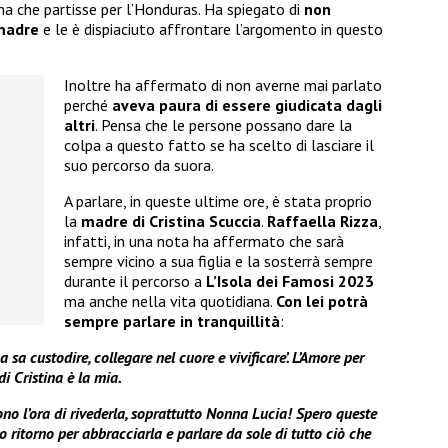
a che partisse per l’Honduras. Ha spiegato di
non
madre
e le è dispiaciuto affrontare l’argomento in questo
Inoltre ha affermato di non averne mai parlato
perché
aveva paura di essere giudicata dagli
altri
. Pensa che le persone possano dare la
colpa a questo fatto se ha scelto di lasciare il
suo percorso da suora.
A parlare, in queste ultime ore, è stata proprio
la
madre di Cristina Scuccia
.
Raffaella Rizza
,
infatti, in una nota ha affermato che sarà
sempre vicino a sua figlia e la sosterrà sempre
durante il percorso a
L’Isola dei Famosi 2023
ma anche nella vita quotidiana.
Con lei potrà
sempre parlare in tranquillità
:
custodire, collegare nel cuore e vivificare’. L’Amore per
di Cristina è la mia.
ono l’ora di rivederla, soprattutto Nonna Lucia! Spero queste
o ritorno per abbracciarla e parlare da sole di tutto ciò che