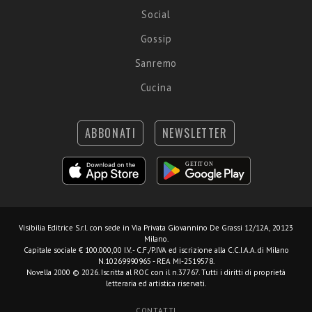
Social
Gossip
Sanremo
Cucina
ABBONATI
NEWSLETTER
Visibilia Editrice S.r.l.
con sede in Via Privata Giovannino De Grassi 12/12A, 20123
Milano.
Capitale sociale € 100.000,00 I.V. - C.F./P.IVA ed iscrizione alla C.C.I.A.A. di Milano
N.10269990965 - REA MI-2519578.
Novella 2000 © 2026. Iscritta al ROC con il n.37767. Tutti i diritti di proprietà
letteraria ed artistica riservati.
CONTATTI