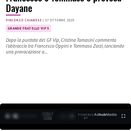
Dayane
VINCENZO CHIANESE
|
17 OTTOBRE 2020
GRANDE FRATELLO VIP 5
Dopo la puntata del GF Vip, Cristina Tomasini commenta
l’abbraccio tra Francesco Oppini e Tommaso Zorzi, lanciando
una provocazione a…
0:27 /
Ad
hub
Media
POWERED
1
/
2
3:35
BY