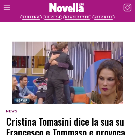
SANREMO
AMICI 24
NEWSLETTER
ABBONATI
NEWS
Cristina Tomasini dice la sua su
Francesco e Tommaso e provoca