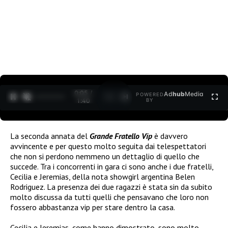
0:07 /
Ad
hub
Media
POWERED
1
/
2
1:40
BY
La seconda annata del
Grande Fratello Vip
è davvero
avvincente e per questo molto seguita dai telespettatori
che non si perdono nemmeno un dettaglio di quello che
succede. Tra i concorrenti in gara ci sono anche i due fratelli,
Cecilia e Jeremias, della nota showgirl argentina Belen
Rodriguez. La presenza dei due ragazzi è stata sin da subito
molto discussa da tutti quelli che pensavano che loro non
fossero abbastanza vip per stare dentro la casa.
Cecilia e Jeremias, come hanno dimostrato, sono molto