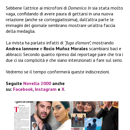
Sebbene l’attrice ai microfoni di
Domenica In
sia stata molto
vaga, confidando di avere paura di gettarsi in una nuova
relazione (anche se corteggiatissima), dall’altra parte le
immagini del giornale sembrano mostrare un’altra faccia
della medaglia.
La rivista ha parlato infatti di
“fuga d’amore”,
mostrando
Andrea Iannone
e
Rocío Muñoz Morales
scambiarsi baci e
abbracci. Secondo quanto ripreso dal reportage pare che tra i
due ci sia complicità e che siano intenzionati a fare sul serio.
Vedremo se il tempo confermerà queste indiscrezioni.
Seguite
Novella 2000
anche
su:
Facebook
,
Instagram
e
X
.