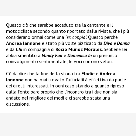
Questo ciò che sarebbe accaduto tra la cantante e il
motociclista secondo quanto riportato dalla rivista, che i più
considerano ormai come una
“ex coppia”.
Questo perché
Andrea Iannone
è stato più volte pizzicato da
Diva e Donna
e da
Chi
in compagnia di
Rocío Muñoz Morales
. Sebbene lei
abbia smentito a
Vanity Fair
e
Domenica In
un presunto
coinvolgimento sentimentale, le voci corrono veloci.
C’è da dire che la fine della storia tra
Elodie
e
Andrea
Iannone
non ha mai trovato l’ufficialità effettiva da parte
dei diretti interessati. In ogni caso stando a quanto ripreso
dalla fonte pare proprio che l’incontro tra i due non sia
andato nel migliore dei modi e ci sarebbe stata una
discussione.