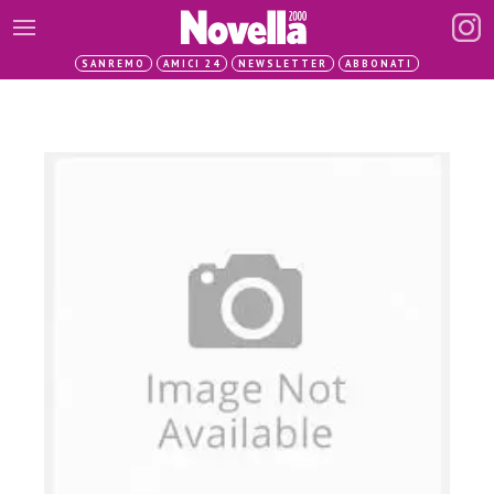
SANREMO
AMICI 24
NEWSLETTER
ABBONATI