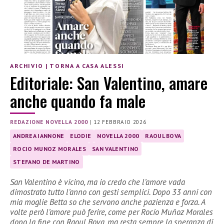
ARCHIVIO
|
TORNA A CASA ALESSI
Editoriale: San Valentino, amare
anche quando fa male
REDAZIONE NOVELLA 2000
|
12 FEBBRAIO 2026
ANDREA IANNONE
ELODIE
NOVELLA 2000
RAOUL BOVA
ROCIO MUNOZ MORALES
SAN VALENTINO
STEFANO DE MARTINO
San Valentino è vicino, ma io credo che l’amore vada
dimostrato tutto l’anno con gesti semplici. Dopo 33 anni con
mia moglie Betta so che servono anche pazienza e forza. A
volte però l’amore può ferire, come per Rocío Muñoz Morales
dopo la fine con Raoul Bova, ma resta sempre la speranza di