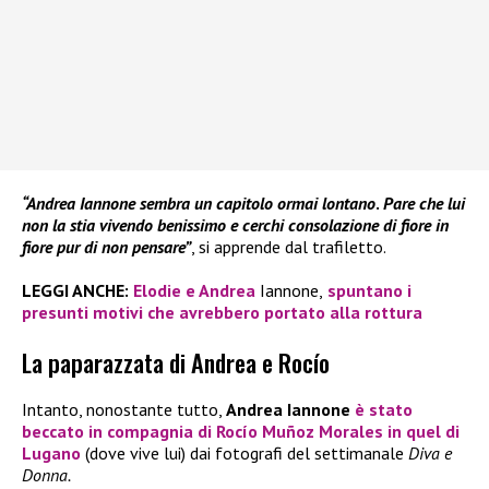
“Andrea Iannone sembra un capitolo ormai lontano
.
Pare che lui
non la stia vivendo benissimo e cerchi consolazione di fiore in
fiore pur di non pensare”
, si apprende dal trafiletto.
LEGGI ANCHE:
Elodie e Andrea
Iannone,
spuntano i
presunti motivi che avrebbero portato alla rottura
La paparazzata di Andrea e Rocío
Intanto, nonostante tutto,
Andrea Iannone
è stato
beccato in compagnia di
Rocío Muñoz Morales
in quel di
Lugano
(dove vive lui) dai fotografi del settimanale
Diva e
Donna.