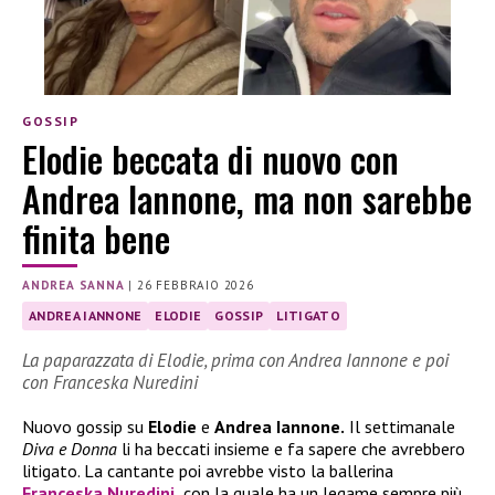
GOSSIP
Elodie beccata di nuovo con
Andrea Iannone, ma non sarebbe
finita bene
ANDREA SANNA
|
26 FEBBRAIO 2026
ANDREA IANNONE
ELODIE
GOSSIP
LITIGATO
La paparazzata di Elodie, prima con Andrea Iannone e poi
con Franceska Nuredini
Nuovo gossip su
Elodie
e
Andrea Iannone.
Il settimanale
Diva e Donna
li ha beccati insieme e fa sapere che avrebbero
litigato. La cantante poi avrebbe visto la ballerina
Franceska Nuredini
,
con la quale ha un legame sempre più