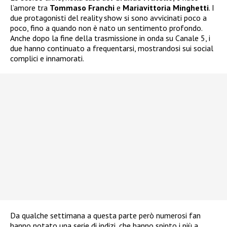
l’amore tra
Tommaso Franchi
e
Mariavittoria Minghetti
. I
due protagonisti del reality show si sono avvicinati poco a
poco, fino a quando non è nato un sentimento profondo.
Anche dopo la fine della trasmissione in onda su Canale 5, i
due hanno continuato a frequentarsi, mostrandosi sui social
complici e innamorati.
Da qualche settimana a questa parte però numerosi fan
hanno notato una serie di indizi, che hanno spinto i più a