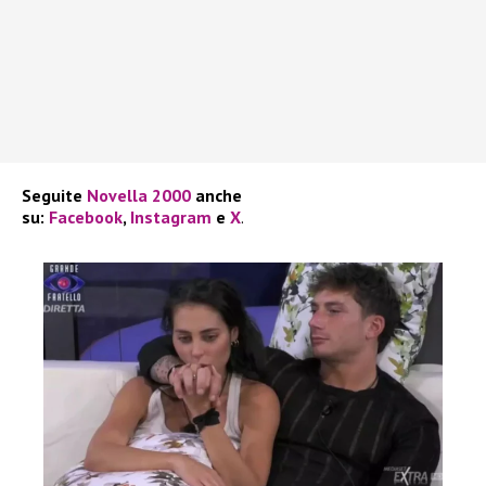
Seguite
Novella 2000
anche
su:
Facebook
,
Instagram
e
X
.