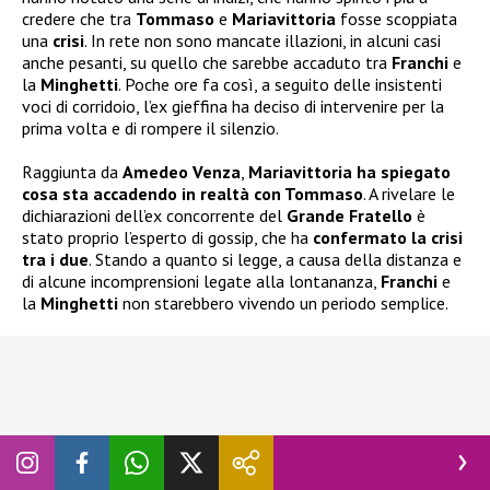
credere che tra
Tommaso
e
Mariavittoria
fosse scoppiata
una
crisi
. In rete non sono mancate illazioni, in alcuni casi
anche pesanti, su quello che sarebbe accaduto tra
Franchi
e
la
Minghetti
. Poche ore fa così, a seguito delle insistenti
voci di corridoio, l’ex gieffina ha deciso di intervenire per la
prima volta e di rompere il silenzio.
Raggiunta da
Amedeo Venza
,
Mariavittoria ha spiegato
cosa sta accadendo in realtà con Tommaso
. A rivelare le
dichiarazioni dell’ex concorrente del
Grande Fratello
è
stato proprio l’esperto di gossip, che ha
confermato la crisi
tra i due
. Stando a quanto si legge, a causa della distanza e
di alcune incomprensioni legate alla lontananza,
Franchi
e
la
Minghetti
non starebbero vivendo un periodo semplice.