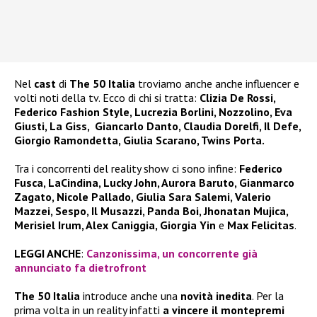
Nel
cast
di
The 50 Italia
troviamo anche anche influencer e
volti noti della tv. Ecco di chi si tratta:
Clizia De Rossi,
Federico Fashion Style, Lucrezia Borlini, Nozzolino, Eva
Giusti, La Giss, Giancarlo Danto, Claudia Dorelfi, Il Defe,
Giorgio Ramondetta, Giulia Scarano, Twins Porta.
Tra i concorrenti del reality show ci sono infine:
Federico
Fusca, LaCindina, Lucky John, Aurora Baruto, Gianmarco
Zagato, Nicole Pallado, Giulia Sara Salemi, Valerio
Mazzei, Sespo, Il Musazzi, Panda Boi, Jhonatan Mujica,
Merisiel Irum, Alex Caniggia, Giorgia Yin
e
Max Felicitas
.
LEGGI ANCHE
:
Canzonissima, un concorrente già
annunciato fa dietrofront
The 50 Italia
introduce anche una
novità inedita
. Per la
prima volta in un reality infatti
a vincere il montepremi