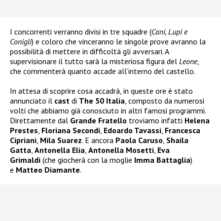
I concorrenti verranno divisi in tre squadre (
Cani, Lupi e
Conigli
) e coloro che vinceranno le singole prove avranno la
possibilità di mettere in difficoltà gli avversari. A
supervisionare il tutto sarà la misteriosa figura del
Leone
,
che commenterà quanto accade all’interno del castello.
In attesa di scoprire cosa accadrà, in queste ore è stato
annunciato il
cast
di
The 50 Italia
, composto da numerosi
volti che abbiamo già conosciuto in altri famosi programmi.
Direttamente dal
Grande Fratello
troviamo infatti
Helena
Prestes
,
Floriana Secondi
,
Edoardo Tavassi
,
Francesca
Cipriani
,
Mila Suarez
. E ancora
Paola Caruso
,
Shaila
Gatta
,
Antonella Elia
,
Antonella Mosetti
,
Eva
Grimaldi
(che giocherà con la moglie
Imma Battaglia
)
e
Matteo Diamante
.