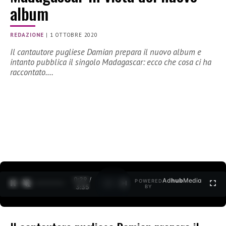
album
REDAZIONE
|
1 OTTOBRE 2020
Il cantautore pugliese Damian prepara il nuovo album e
intanto pubblica il singolo Madagascar: ecco che cosa ci ha
raccontato.…
0:30 /
Ad
hub
Media
POWERED
1
/
2
3:35
BY