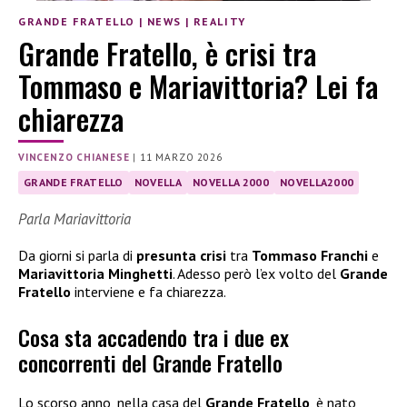
GRANDE FRATELLO
|
NEWS
|
REALITY
Grande Fratello, è crisi tra
Tommaso e Mariavittoria? Lei fa
chiarezza
VINCENZO CHIANESE
|
11 MARZO 2026
GRANDE FRATELLO
NOVELLA
NOVELLA 2000
NOVELLA2000
Parla Mariavittoria
Da giorni si parla di
presunta crisi
tra
Tommaso Franchi
e
Mariavittoria Minghetti
. Adesso però l’ex volto del
Grande
Fratello
interviene e fa chiarezza.
Cosa sta accadendo tra i due ex
concorrenti del Grande Fratello
Lo scorso anno, nella casa del
Grande Fratello
, è nato