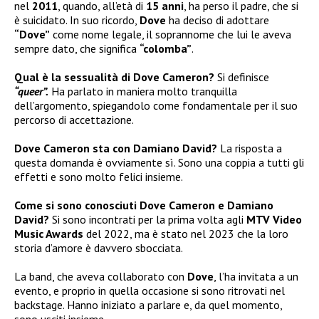
nel
2011
, quando, all’età di
15 anni
, ha perso il padre, che si
è suicidato. In suo ricordo,
Dove
ha deciso di adottare
“Dove”
come nome legale, il soprannome che lui le aveva
sempre dato, che significa
“colomba”
.
Qual è la sessualità di Dove Cameron?
Si definisce
“queer”.
Ha parlato in maniera molto tranquilla
dell’argomento, spiegandolo come fondamentale per il suo
percorso di accettazione.
Dove Cameron sta con Damiano David?
La risposta a
questa domanda è ovviamente sì. Sono una coppia a tutti gli
effetti e sono molto felici insieme.
Come si sono conosciuti Dove Cameron e Damiano
David?
Si sono incontrati per la prima volta agli
MTV Video
Music Awards
del 2022, ma è stato nel 2023 che la loro
storia d’amore è davvero sbocciata.
La band, che aveva collaborato con
Dove
, l’ha invitata a un
evento, e proprio in quella occasione si sono ritrovati nel
backstage. Hanno iniziato a parlare e, da quel momento,