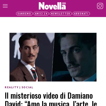
SANREMO
AMICI 24
NEWSLETTER
ABBONATI
REALITY
|
SOCIAL
Il misterioso video di Damiano
David: “Amo la musica, l’arte, le