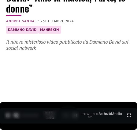
donne”
ANDREA SANNA
|
13 SETTEMBRE 2024
DAMIANO DAVID
MANESKIN
Il nuovo misterioso video pubblicato da Damiano David sui
social network
0:14 /
Ad
hub
Media
POWERED
1
/
2
1:40
BY