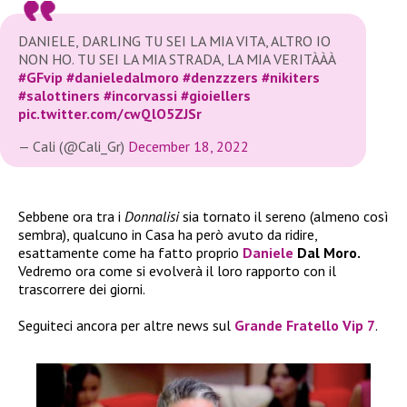
DANIELE, DARLING TU SEI LA MIA VITA, ALTRO IO
NON HO. TU SEI LA MIA STRADA, LA MIA VERITÀÀÀ
#GFvip
#danieledalmoro
#denzzzers
#nikiters
#salottiners
#incorvassi
#gioiellers
pic.twitter.com/cwQlO5ZJSr
— Cali (@Cali_Gr)
December 18, 2022
Sebbene ora tra i
Donnalisi
sia tornato il sereno (almeno così
sembra), qualcuno in Casa ha però avuto da ridire,
esattamente come ha fatto proprio
Daniele
Dal Moro.
Vedremo ora come si evolverà il loro rapporto con il
trascorrere dei giorni.
Seguiteci ancora per altre news sul
Grande Fratello Vip 7
.