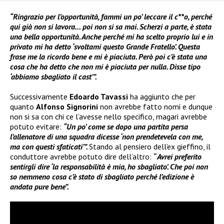
“Ringrazio per l’opportunità, fammi un po’ leccare il c**o, perché
qui già non si lavora… poi non si sa mai. Scherzi a parte, è stata
una bella opportunità. Anche perché mi ha scelto proprio lui e in
privato mi ha detto ‘svoltami questo Grande Fratello’. Questa
frase me la ricordo bene e mi è piaciuta. Però poi c’è stata una
cosa che ha detto che non mi è piaciuta per nulla. Disse tipo
‘abbiamo sbagliato il cast’”.
Successivamente
Edoardo Tavassi
ha aggiunto che per
quanto
Alfonso Signorini
non avrebbe fatto nomi e dunque
non si sa con chi ce l’avesse nello specifico, magari avrebbe
potuto evitare:
“Un po’ come se dopo una partita persa
l’allenatore di una squadra dicesse ‘non prendetevela con me,
ma con questi sfaticati’”.
Stando al pensiero dell’ex gieffino, il
conduttore avrebbe potuto dire dell’altro:
“
Avrei preferito
sentirgli dire ‘la responsabilità è mia, ho sbagliato’. Che poi non
so nemmeno cosa c’è stato di sbagliato perché l’edizione è
andata pure bene”.