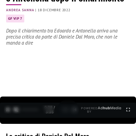
ANDREA SANNA
|
18 DICEMBRE 2022
GF VIP 7
Dopo il chiarimento tra Edoardo e Antonella arriva una
precisa critica da parte di Daniele Dal Moro, che non le
manda a dire
0:29 /
Ad
hub
Media
POWERED
1
/
2
3:35
BY