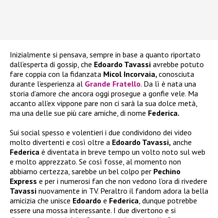
Inizialmente si pensava, sempre in base a quanto riportato
dall’esperta di gossip, che
Edoardo Tavassi
avrebbe potuto
fare coppia con la fidanzata
Micol Incorvaia,
conosciuta
durante l’esperienza al
Grande Fratello
. Da lì è nata una
storia d’amore che ancora oggi prosegue a gonfie vele. Ma
accanto all’ex vippone pare non ci sarà la sua dolce metà,
ma una delle sue più care amiche, di nome
Federica.
Sui social spesso e volentieri i due condividono dei video
molto divertenti e così oltre a
Edoardo Tavassi,
anche
Federica
è diventata in breve tempo un volto noto sul web
e molto apprezzato. Se così fosse, al momento non
abbiamo certezza, sarebbe un bel colpo per
Pechino
Express
e per i numerosi fan che non vedono l’ora di rivedere
Tavassi
nuovamente in TV. Peraltro il fandom adora la bella
amicizia che unisce
Edoardo
e
Federica
, dunque potrebbe
essere una mossa interessante. I due divertono e si