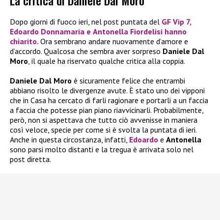
La critica di Daniele Dal Moro
Dopo giorni di fuoco ieri, nel post puntata del
GF Vip
7,
Edoardo Donnamaria
e
Antonella Fiordelisi
hanno
chiarito.
Ora sembrano andare nuovamente d’amore e
d’accordo. Qualcosa che sembra aver sorpreso
Daniele Dal
Moro
, il quale ha riservato qualche critica alla coppia.
Daniele Dal Moro
è sicuramente felice che entrambi
abbiano risolto le divergenze avute. È stato uno dei vipponi
che in Casa ha cercato di farli ragionare e portarli a un faccia
a faccia che potesse pian piano riavvicinarli. Probabilmente,
però, non si aspettava che tutto ciò avvenisse in maniera
così veloce, specie per come si è svolta la puntata di ieri.
Anche in questa circostanza, infatti,
Edoardo
e
Antonella
sono parsi molto distanti e la tregua è arrivata solo nel
post diretta.