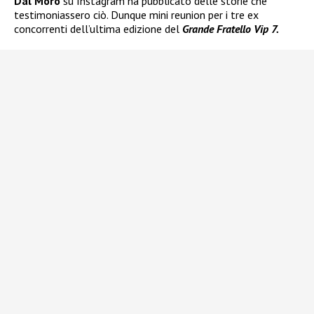
Dal Moro
su Instagram ha pubblicato delle storie che
testimoniassero ciò. Dunque mini reunion per i tre ex
concorrenti dell’ultima edizione del
Grande Fratello Vip 7.