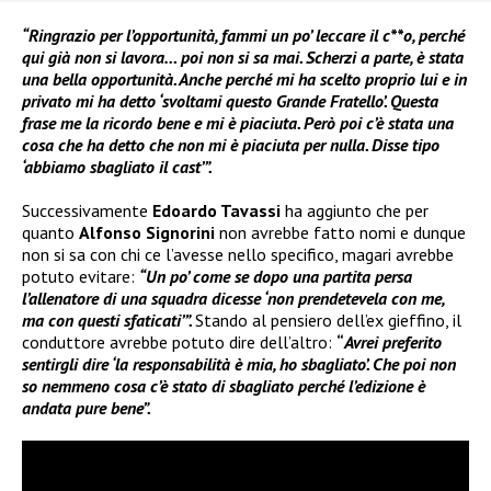
“Ringrazio per l’opportunità, fammi un po’ leccare il c**o, perché
qui già non si lavora… poi non si sa mai. Scherzi a parte, è stata
una bella opportunità. Anche perché mi ha scelto proprio lui e in
privato mi ha detto ‘svoltami questo Grande Fratello’. Questa
frase me la ricordo bene e mi è piaciuta. Però poi c’è stata una
cosa che ha detto che non mi è piaciuta per nulla. Disse tipo
‘abbiamo sbagliato il cast’”.
Successivamente
Edoardo Tavassi
ha aggiunto che per
quanto
Alfonso Signorini
non avrebbe fatto nomi e dunque
non si sa con chi ce l’avesse nello specifico, magari avrebbe
potuto evitare:
“Un po’ come se dopo una partita persa
l’allenatore di una squadra dicesse ‘non prendetevela con me,
ma con questi sfaticati’”.
Stando al pensiero dell’ex gieffino, il
conduttore avrebbe potuto dire dell’altro:
“
Avrei preferito
sentirgli dire ‘la responsabilità è mia, ho sbagliato’. Che poi non
so nemmeno cosa c’è stato di sbagliato perché l’edizione è
andata pure bene”.