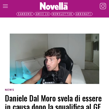
SANREMO
AMICI 24
NEWSLETTER
ABBONATI
NEWS
Daniele Dal Moro svela di essere
in causa dopo la squalifica al GF