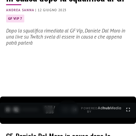
ANDREA SANNA
|
12 GIUGNO 2023
GF VIP 7
Dopo la squalifica rimediata al GF Vip, Daniele Dal Moro in
una live su Twitch svela di essere in causa e che appena
potrà parlerà
0:29 /
Ad
hub
Media
POWERED
1
/
2
3:35
BY