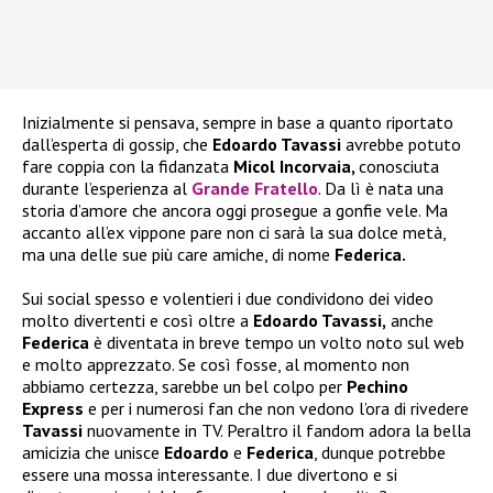
Inizialmente si pensava, sempre in base a quanto riportato
dall’esperta di gossip, che
Edoardo Tavassi
avrebbe potuto
fare coppia con la fidanzata
Micol Incorvaia,
conosciuta
durante l’esperienza al
Grande Fratello
. Da lì è nata una
storia d’amore che ancora oggi prosegue a gonfie vele. Ma
accanto all’ex vippone pare non ci sarà la sua dolce metà,
ma una delle sue più care amiche, di nome
Federica.
Sui social spesso e volentieri i due condividono dei video
molto divertenti e così oltre a
Edoardo Tavassi,
anche
Federica
è diventata in breve tempo un volto noto sul web
e molto apprezzato. Se così fosse, al momento non
abbiamo certezza, sarebbe un bel colpo per
Pechino
Express
e per i numerosi fan che non vedono l’ora di rivedere
Tavassi
nuovamente in TV. Peraltro il fandom adora la bella
amicizia che unisce
Edoardo
e
Federica
, dunque potrebbe
essere una mossa interessante. I due divertono e si