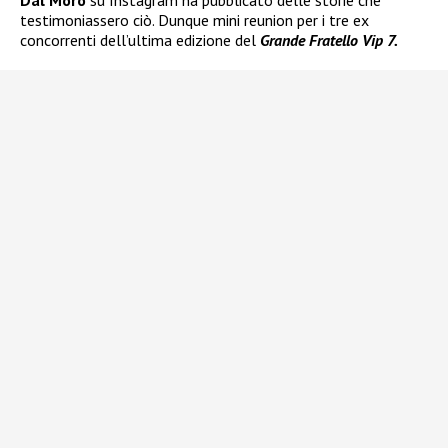
Dal Moro
su Instagram ha pubblicato delle storie che
testimoniassero ciò. Dunque mini reunion per i tre ex
concorrenti dell’ultima edizione del
Grande Fratello Vip 7.