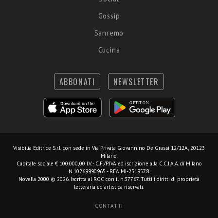
Gossip
Sanremo
Cucina
ABBONATI
NEWSLETTER
Visibilia Editrice S.r.l.
con sede in Via Privata Giovannino De Grassi 12/12A, 20123
Milano.
Capitale sociale € 100.000,00 I.V. - C.F./P.IVA ed iscrizione alla C.C.I.A.A. di Milano
N.10269990965 - REA MI-2519578.
Novella 2000 © 2026. Iscritta al ROC con il n.37767. Tutti i diritti di proprietà
letteraria ed artistica riservati.
CONTATTI