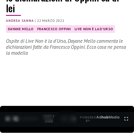
lei
ANDREA SANNA
|
22 MARZO 2021
DAYANE MELLO
FRANCESCO OPPINI
LIVE NON È LA D'URSO
Ospite di Live Non è la d’Urso, Dayane Mello commenta le
dichiarazioni fatte da Francesco Oppini. Ecco cosa ne pensa
la modella
0:27 /
Ad
hub
Media
POWERED
1
/
2
3:35
BY