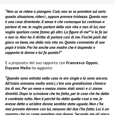
“Non so se ridere o piangere. Cioè, non so se prendere sul serio
questa situazione, riderci , oppure provare tristezza. Questa non
è una cosa divertente. Il senso è che comunque lui continua a
parlare di me. Io voglio parlare della mia vita e non di lui, non
voglio sparlare come fanno gli altri. La figura di me**a la fa lui
e non io. Non ha il diritto di parlare così di me. Finché parli del
gioco va bene, ma della mia vita no. Questo commento di suo
papà è triste. Poi ha anche una madre che è stupenda e
supporta le donne e lui fa questo?”
E a proposito del suo rapporto con
Francesco Oppini
,
Dayane Mello
ha aggiunto:
“Quando sono entrata nella casa io ero single e lo sono ancora.
All’inizio eravamo molto amici, c’era una grandissima chimica
tra di noi. Per un mese e mezzo siamo stati amici e ci siamo
divertiti. Dopo lo scivolone che ha fatto, per le cose che ha detto
è cambiato tutto. Non è perché ha detto quelle cose a me, le
avesse dette a un’altra donna sarebbe stato uguale. Non c’ho
mai provato davvero con lui, nessuno dei due l’ha fatto. Lui è un
ragazzo che sa come prendere una donna. Secondo me gli piace