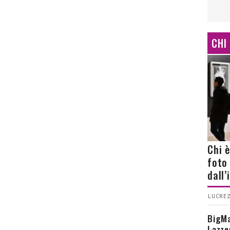
CHI
Chi 
foto
dall
LUCREZ
BigMa
Lazze