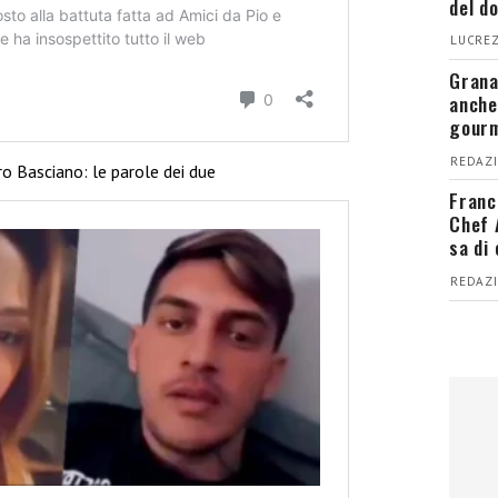
del d
LUCREZ
Grana
anche
gour
REDAZI
ro Basciano: le parole dei due
Franc
Chef 
sa di
REDAZI