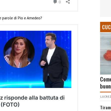
le parole di Pio e Amedeo?
CUC
Come
buon
LUCREZ
Tiram