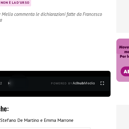
 NON È LA D'URSO
e Mello commenta le dichiarazioni fatte da Francesco
a
Ad
hub
Media
/
2
POWERED BY
che:
a Stefano De Martino e Emma Marrone