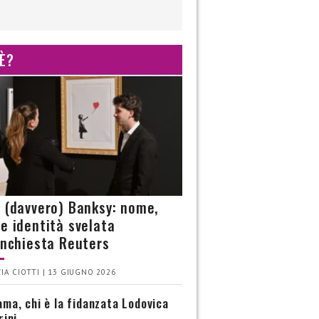
 È?
è (davvero) Banksy: nome,
 e identità svelata
’inchiesta Reuters
IA CIOTTI | 13 GIUGNO 2026
ma, chi è la fidanzata Lodovica
rini