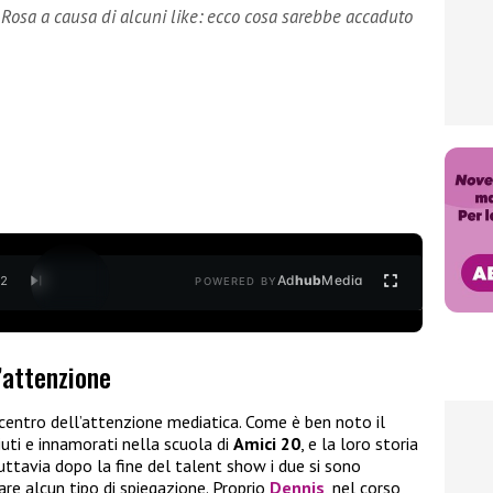
Rosa a causa di alcuni like: ecco cosa sarebbe accaduto
Ad
hub
Media
/
2
POWERED BY
’attenzione
centro dell’attenzione mediatica. Come è ben noto il
iuti e innamorati nella scuola di
Amici 20
, e la loro storia
uttavia dopo la fine del talent show i due si sono
re alcun tipo di spiegazione. Proprio
Dennis
, nel corso