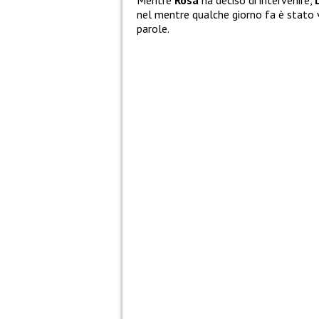
Mentre
Rosa
ha deciso di intervenire,
nel mentre qualche giorno fa è stato 
parole.