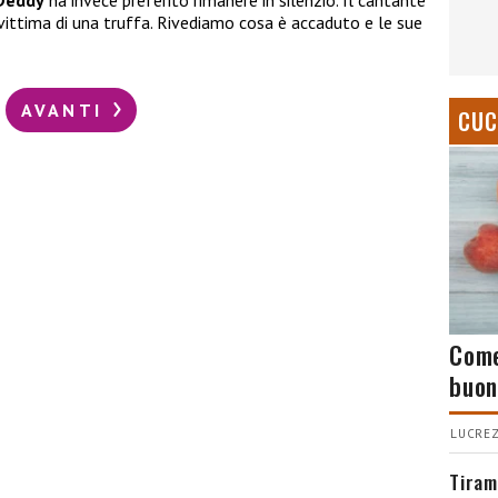
Deddy
ha invece preferito rimanere in silenzio. Il cantante
vittima di una truffa. Rivediamo cosa è accaduto e le sue
AVANTI
CUC
Come
buon
LUCREZ
Tiram