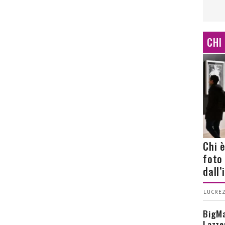
CHI
Chi 
foto
dall
LUCREZ
BigMa
Lazze