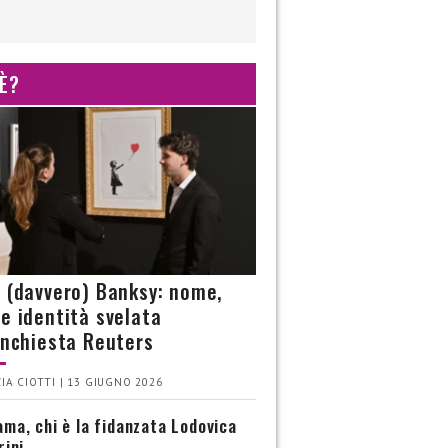
 È?
è (davvero) Banksy: nome,
 e identità svelata
’inchiesta Reuters
IA CIOTTI | 13 GIUGNO 2026
ma, chi è la fidanzata Lodovica
rini