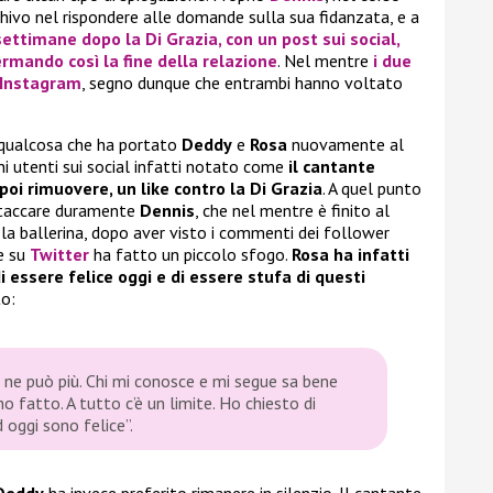
schivo nel rispondere alle domande sulla sua fidanzata, e a
settimane dopo la
Di Grazia
, con un post sui social,
ermando così la fine della relazione
. Nel mentre
i due
 Instagram
, segno dunque che entrambi hanno voltato
 qualcosa che ha portato
Deddy
e
Rosa
nuovamente al
ni utenti sui social infatti notato come
il cantante
i rimuovere, un like contro la Di Grazia
. A quel punto
attaccare duramente
Dennis
, che nel mentre è finito al
la ballerina, dopo aver visto i commenti dei follower
 e su
Twitter
ha fatto un piccolo sfogo.
Rosa ha infatti
 essere felice oggi e di essere stufa di questi
to:
 ne può più. Chi mi conosce e mi segue sa bene
o fatto. A tutto c’è un limite. Ho chiesto di
 oggi sono felice”.