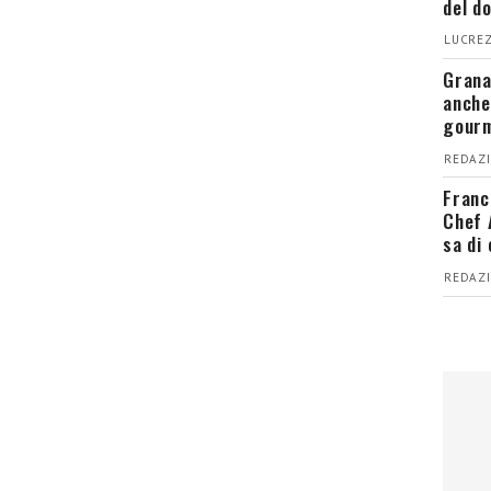
del d
LUCREZ
Grana
anche
gour
REDAZI
Franc
Chef 
sa di
REDAZI