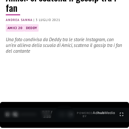
fan
ANDREA SANNA
|
3 LUGLIO 2021
AMICI 20
DEDDY
Una foto condivisa da Deddy tra le storie Instagram, con
un’ex allieva della scuola di Amici, scatena il gossip tra i fan
del cantante
0:28 /
Ad
hub
Media
POWERED
1
/
2
3:35
BY