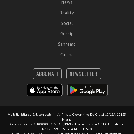
News
Reality
Social
Gossip
Sanremo
Cucina
ABBONATI
NEWSLETTER
Visibilia Editrice S.r.l.
con sede in Via Privata Giovannino De Grassi 12/12A, 20123
Milano.
Capitale sociale € 100.000,00 I.V. - C.F./P.IVA ed iscrizione alla C.C.I.A.A. di Milano
N.10269990965 - REA MI-2519578.
Novella 2000 © 2026. Iscritta al ROC con il n.37767. Tutti i diritti di proprietà