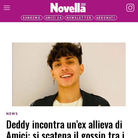
SANREMO
AMICI 24
NEWSLETTER
ABBONATI
NEWS
Deddy incontra un’ex allieva di
Amici: si scatena il gossip tra i