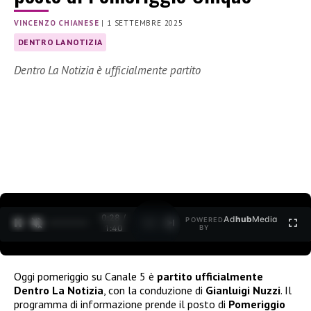
VINCENZO CHIANESE
|
1 SETTEMBRE 2025
DENTRO LA NOTIZIA
Dentro La Notizia è ufficialmente partito
0:30 /
Ad
hub
Media
POWERED
1
/
2
1:40
BY
Oggi pomeriggio su Canale 5 è
partito ufficialmente
Dentro La Notizia
, con la conduzione di
Gianluigi Nuzzi
. Il
programma di informazione prende il posto di
Pomeriggio