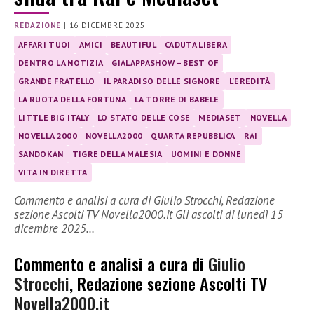
REDAZIONE
|
16 DICEMBRE 2025
AFFARI TUOI
AMICI
BEAUTIFUL
CADUTA LIBERA
DENTRO LA NOTIZIA
GIALAPPASHOW – BEST OF
GRANDE FRATELLO
IL PARADISO DELLE SIGNORE
L'EREDITÀ
LA RUOTA DELLA FORTUNA
LA TORRE DI BABELE
LITTLE BIG ITALY
LO STATO DELLE COSE
MEDIASET
NOVELLA
NOVELLA 2000
NOVELLA2000
QUARTA REPUBBLICA
RAI
SANDOKAN
TIGRE DELLA MALESIA
UOMINI E DONNE
VITA IN DIRETTA
Commento e analisi a cura di Giulio Strocchi, Redazione
sezione Ascolti TV Novella2000.it Gli ascolti di lunedì 15
dicembre 2025…
Commento e analisi a cura di
Giulio
Strocchi
, Redazione sezione Ascolti TV
Novella2000.it