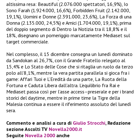
altissima resa: Beautiful (2.076.000 spettatori, 16,9%), Io
Sono Farah (1.924.000, 16,6%), Forbidden Fruit (2.142.000,
19,1%), Uomini e Donne (2.391.000, 23,6%), La Forza di una
Donna (2.135.000, 24,5%) e Amici (1.704.000, 19,1%), prima
del doppio segmento di Dentro la Notizia tra il 18,8% e il
18%, disegnano un pomeriggio marcatamente Mediaset sul
target commerciale.​
Nel complesso, il 15 dicembre consegna un lunedì dominato
da Sandokan al 26,7%, con il Grande Fratello relegato al
15,4% e Lo Stato delle Cose che si ritaglia un ruolo da terzo
polo all’8,1%, mentre la vera partita parallela si gioca fra i
game: Affari Tuoi e L’Eredità da una parte, La Ruota della
Fortuna e Caduta Libera dall’altra. L’equilibrio fra Rai e
Mediaset passa così per l’asse access–preserale e per i brand
storici del daytime, mentre in prime time la Tigre della
Malesia continua a essere il riferimento assoluto del lunedì
sera.
Commento e analisi a cura di
Giulio Strocchi
, Redazione
sezione Ascolti TV
Novella2000.it
Seguite
Novella 2000
anche