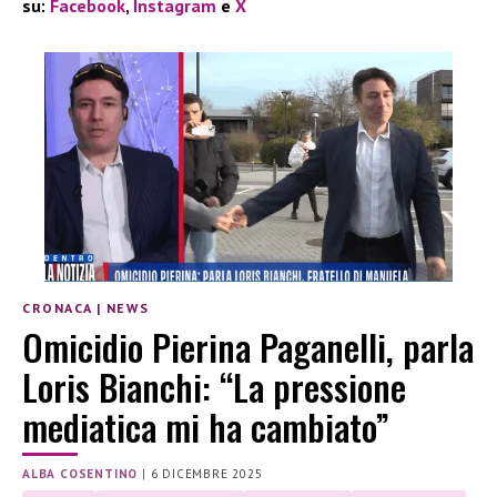
su:
Facebook
,
Instagram
e
X
CRONACA
|
NEWS
Omicidio Pierina Paganelli, parla
Loris Bianchi: “La pressione
mediatica mi ha cambiato”
ALBA COSENTINO
|
6 DICEMBRE 2025