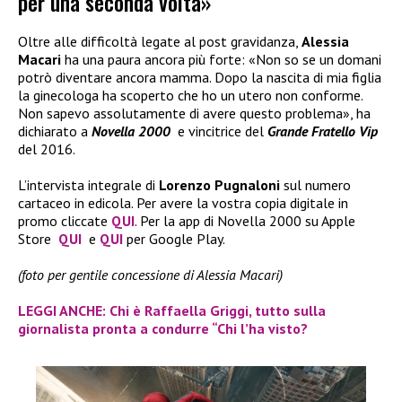
per una seconda volta»
Oltre alle difficoltà legate al post gravidanza,
Alessia
Macari
ha una paura ancora più forte: «Non so se un domani
potrò diventare ancora mamma. Dopo la nascita di mia figlia
la ginecologa ha scoperto che ho un utero non conforme.
Non sapevo assolutamente di avere questo problema», ha
dichiarato a
Novella 2000
e vincitrice del
Grande Fratello Vip
del 2016.
L’intervista integrale di
Lorenzo Pugnaloni
sul numero
cartaceo in edicola. Per avere la vostra copia digitale in
promo cliccate
QUI
. Per la app di Novella 2000 su Apple
Store
QUI
e
QUI
per Google Play.
(foto per gentile concessione di Alessia Macari)
LEGGI ANCHE: Chi è Raffaella Griggi, tutto sulla
giornalista pronta a condurre “Chi l’ha visto?