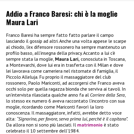
Addio a Franco Baresi: chi è la moglie
Maura Lari
Franco Baresi ha sempre fatto fatto parlare il campo
lasciando il gossip ad altri. Anche una volta appese le scarpe
al chiodo, l’ex difensore rossonero ha sempre mantenuto un
profilo basso, all’insegna della privacy. Accanto a lui c’è
sempre stata la moglie,
Maura Lari,
conosciuta in Toscana,
a Montevarchi, dove lui era in trasferta con il Milan e dove
lei lavorava come cameriera nel ristornate di famiglia, il
Piccolo Alleluja. Fu proprio il massaggiatore del club
rossonero, Paolo Mariconti, ad accorgersi che Franco aveva
occhi solo per quella ragazza bionda che serviva ai tavoli. In
un’intervista rilasciata qualche anno fa al
Corriere della Sera
,
lo stesso ex numero 6 aveva raccontato l’incontro con sua
moglie, ricordando come Mariconti favorì la loro
conoscenza. Il massaggiatore, infatti, avrebbe detto voce
alta:
“Signorina, per favore, serva prima lui, perché è il capitano”.
Da allora non si sono più lasciati. Il
matrimonio
è stato
celebrato il 10 settembre dell’1984.