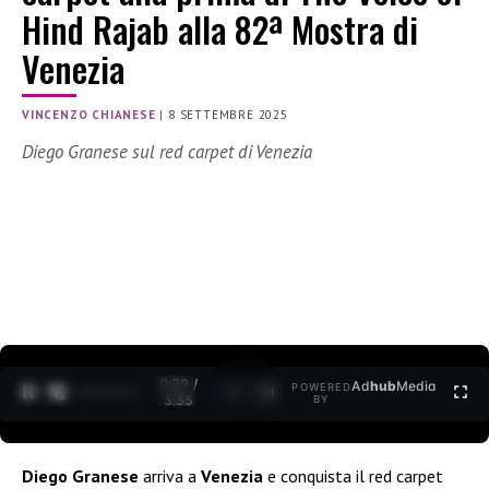
Hind Rajab alla 82ª Mostra di
Venezia
VINCENZO CHIANESE
|
8 SETTEMBRE 2025
Diego Granese sul red carpet di Venezia
0:30 /
Ad
hub
Media
POWERED
1
/
2
3:35
BY
Diego Granese
arriva a
Venezia
e conquista il red carpet