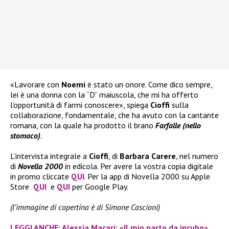
«Lavorare con
Noemi
è stato un onore. Come dico sempre,
lei è una donna con la “D” maiuscola, che mi ha offerto
l’opportunità di farmi conoscere», spiega
Cioffi
sulla
collaborazione, fondamentale, che ha avuto con la cantante
romana, con la quale ha prodotto il brano
Farfalle (nello
stomaco)
.
L’intervista integrale a
Cioffi
, di
Barbara Carere
, nel numero
di
Novella 2000
in edicola. Per avere la vostra copia digitale
in promo cliccate
QUI
. Per la app di Novella 2000 su Apple
Store
QUI
e
QUI
per Google Play.
(l’immagine di copertina è di Simone Cascioni)
LEGGI ANCHE: Alessia Macari: «Il mio parto da incubo»