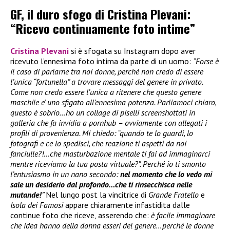
GF, il duro sfogo di Cristina Plevani:
“Ricevo continuamente foto intime”
Cristina Plevani
si è sfogata su Instagram dopo aver
ricevuto l’ennesima foto intima da parte di un uomo:
“Forse è
il caso di parlarne tra noi donne, perché non credo di essere
l’unica “fortunella” a trovare messaggi del genere in privato.
Come non credo essere l’unica a ritenere che questo genere
maschile e’ uno sfigato all’ennesima potenza. Parliamoci chiaro,
questo è sobrio…ho un collage di piselli screenshottati in
galleria che fa invidia a pornhub – ovviamente con allegati i
profili di provenienza. Mi chiedo: “quando te lo guardi, lo
fotografi e ce lo spedisci, che reazione ti aspetti da noi
fanciulle?!…che masturbazione mentale ti fai ad immaginarci
mentre riceviamo la tua posta virtuale?”. Perché io ti smonto
l’entusiasmo in un nano secondo:
nel momento che lo vedo mi
sale un desiderio dal profondo…che ti rinsecchisca nelle
mutande!
”
Nel lungo post la vincitrice di
Grande Fratello
e
Isola dei Famosi
appare chiaramente infastidita dalle
continue foto che riceve, asserendo che:
è facile immaginare
che idea hanno della donna esseri del genere…perché le donne