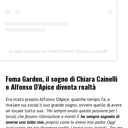
Un post condiviso da Chiara Cainelli (@chiara_cainelli)
Foma Garden, il sogno di Chiara Cainelli
e Alfonso D’Apice diventa realtà
Era stato proprio Alfonso D’Apice, qualche tempo fa, a
rivelare sui social il suo grande sogno, ovvero quello di avere
un locale tutto suo:
“Ho sempre avuto questa passione per i
locali, che fossero ristorazione o eventi. E
ho sempre sognato di
averne uno tutto mio
, proprio come lo aveva mio padre. Oggi
quel sogno sta per diventare realtà. I lavori sono iniziati…Per me