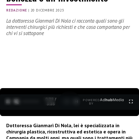
REDAZIONE
|
20 DICEMBRE 2023
La dottoressa Gianmarì Di Nola ci racconta quali sono gli
interventi chirurgici più richiesti e che cosa comportano per
chi vi si sottopone
0:30 /
Ad
hub
Media
POWERED
1
/
2
3:35
BY
Dottoressa Gianmarì Di Nola, lei è specializzata in
chirurgia plastica, ricostruttiva ed estetica e opera in
Campania da molti anni, ma quali sono i trattamenti più