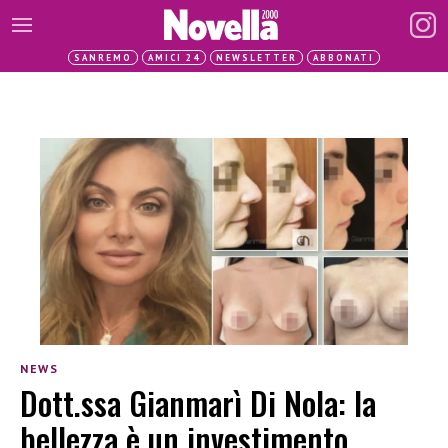
SANREMO
AMICI 24
NEWSLETTER
ABBONATI
NEWS
Dott.ssa Gianmarì Di Nola: la
bellezza è un investimento