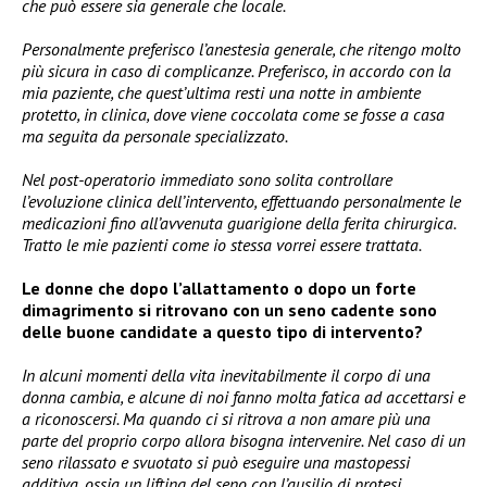
che può essere sia generale che locale.
Personalmente preferisco l’anestesia generale, che ritengo molto
più sicura in caso di complicanze. Preferisco, in accordo con la
mia paziente, che quest’ultima resti una notte in ambiente
protetto, in clinica, dove viene coccolata come se fosse a casa
ma seguita da personale specializzato.
Nel post-operatorio immediato sono solita controllare
l’evoluzione clinica dell’intervento, effettuando personalmente le
medicazioni fino all’avvenuta guarigione della ferita chirurgica.
Tratto le mie pazienti come io stessa vorrei essere trattata.
Le donne che dopo l’allattamento o dopo un forte
dimagrimento si ritrovano con un seno cadente sono
delle buone candidate a questo tipo di intervento?
In alcuni momenti della vita inevitabilmente il corpo di una
donna cambia, e alcune di noi fanno molta fatica ad accettarsi e
a riconoscersi. Ma quando ci si ritrova a non amare più una
parte del proprio corpo allora bisogna intervenire. Nel caso di un
seno rilassato e svuotato si può eseguire una mastopessi
additiva, ossia un lifting del seno con l’ausilio di protesi