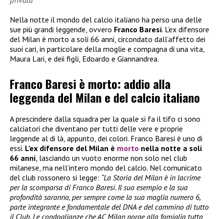
privata
Nella notte il mondo del calcio italiano ha perso una delle
sue più grandi leggende, ovvero
Franco Baresi
. L’ex difensore
del Milan è morto a soli 66 anni, circondato dall’affetto dei
suoi cari, in particolare della moglie e compagna di una vita,
Maura Lari, e deii figli, Edoardo e Giannandrea.
Franco Baresi è morto: addio alla
leggenda del Milan e del calcio italiano
A prescindere dalla squadra per la quale si fa il tifo ci sono
calciatori che diventano per tutti delle vere e proprie
leggende al di là, appunto, dei colori. Franco Baresi è uno di
essi.
L’ex difensore del Milan è
morto
nella notte a soli
66 anni
, lasciando un vuoto enorme non solo nel club
milanese, ma nell’intero mondo del calcio. Nel comunicato
del club rossonero si legge:
“La Storia del Milan è in lacrime
per la scomparsa di Franco Baresi. Il suo esempio e la sua
profondità saranno, per sempre come la sua maglia numero 6,
parte integrante e fondamentale del DNA e del cammino di tutto
il Club. Le condoglianze che AC Milan porge alla famiglia tutta