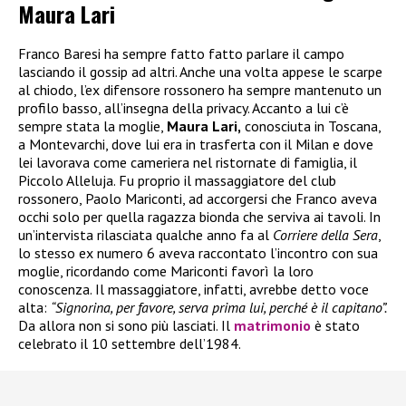
Maura Lari
Franco Baresi ha sempre fatto fatto parlare il campo
lasciando il gossip ad altri. Anche una volta appese le scarpe
al chiodo, l’ex difensore rossonero ha sempre mantenuto un
profilo basso, all’insegna della privacy. Accanto a lui c’è
sempre stata la moglie,
Maura Lari,
conosciuta in Toscana,
a Montevarchi, dove lui era in trasferta con il Milan e dove
lei lavorava come cameriera nel ristornate di famiglia, il
Piccolo Alleluja. Fu proprio il massaggiatore del club
rossonero, Paolo Mariconti, ad accorgersi che Franco aveva
occhi solo per quella ragazza bionda che serviva ai tavoli. In
un’intervista rilasciata qualche anno fa al
Corriere della Sera
,
lo stesso ex numero 6 aveva raccontato l’incontro con sua
moglie, ricordando come Mariconti favorì la loro
conoscenza. Il massaggiatore, infatti, avrebbe detto voce
alta:
“Signorina, per favore, serva prima lui, perché è il capitano”.
Da allora non si sono più lasciati. Il
matrimonio
è stato
celebrato il 10 settembre dell’1984.