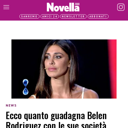
SANREMO
AMICI 24
NEWSLETTER
ABBONATI
NEWS
Ecco quanto guadagna Belen
Rodriguez con le sue società