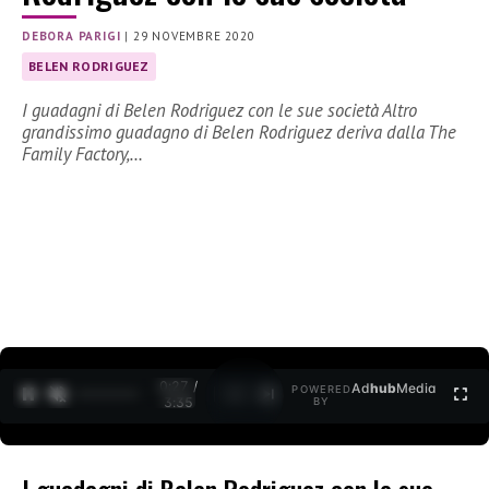
DEBORA PARIGI
|
29 NOVEMBRE 2020
BELEN RODRIGUEZ
I guadagni di Belen Rodriguez con le sue società Altro
grandissimo guadagno di Belen Rodriguez deriva dalla The
Family Factory,…
0:27 /
Ad
hub
Media
POWERED
1
/
2
3:35
BY