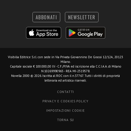
ABBONATI
NEWSLETTER
Visibilia Editrice S.r.l.
con sede in Via Privata Giovannino De Grassi 12/12A, 20123
Milano.
Capitale sociale € 100.000,00 I.V. - C.F./P.IVA ed iscrizione alla C.C.I.A.A. di Milano
N.10269990965 - REA MI-2519578.
Novella 2000 © 2026. Iscritta al ROC con il n.37767. Tutti i diritti di proprietà
letteraria ed artistica riservati.
CONTATTI
PRIVACY E COOKIES POLICY
IMPOSTAZIONI COOKIE
TORNA SU