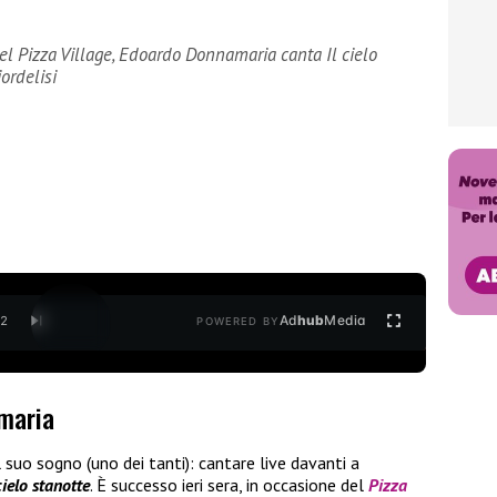
el Pizza Village, Edoardo Donnamaria canta Il cielo
ordelisi
Ad
hub
Media
/
2
POWERED BY
maria
 suo sogno (uno dei tanti): cantare live davanti a
 cielo stanotte
. È successo ieri sera, in occasione del
Pizza