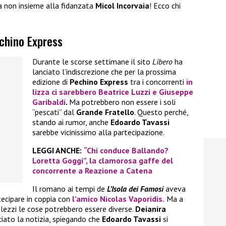
a non insieme alla fidanzata
Micol Incorvaia
! Ecco chi
echino Express
Durante le scorse settimane il sito
Libero
ha
lanciato l’indiscrezione che per la prossima
edizione di
Pechino Express
tra i concorrenti
in
lizza ci sarebbero
Beatrice Luzzi
e
Giuseppe
Garibaldi
.
Ma potrebbero non essere i soli
“pescati” dal
Grande Fratello
. Questo perché,
stando ai rumor, anche
Edoardo Tavassi
sarebbe vicinissimo alla partecipazione.
LEGGI ANCHE:
“Chi conduce Ballando?
Loretta Goggi”, la clamorosa gaffe del
concorrente a Reazione a Catena
Il romano ai tempi de
L’Isola dei Famosi
aveva
tecipare in coppia con
l’amico
Nicolas Vaporidis.
Ma a
lezzi le cose potrebbero essere diverse.
Deianira
ciato la notizia, spiegando che
Edoardo Tavassi
si