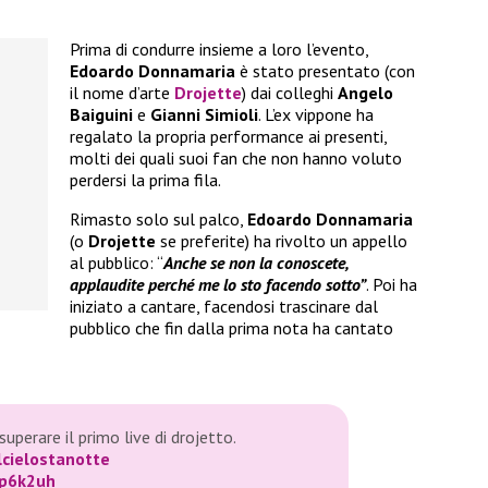
Prima di condurre insieme a loro l’evento,
Edoardo Donnamaria
è stato presentato (con
il nome d’arte
Drojette
) dai colleghi
Angelo
Baiguini
e
Gianni Simioli
. L’ex vippone ha
regalato la propria performance ai presenti,
molti dei quali suoi fan che non hanno voluto
perdersi la prima fila.
Rimasto solo sul palco,
Edoardo Donnamaria
(o
Drojette
se preferite) ha rivolto un appello
al pubblico: “
Anche se non la conoscete,
applaudite perché me lo sto facendo sotto”
. Poi ha
iniziato a cantare, facendosi trascinare dal
pubblico che fin dalla prima nota ha cantato
uperare il primo live di drojetto.
lcielostanotte
Op6k2uh