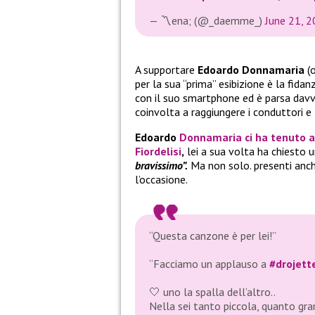
— 〽️ena; (@_daemme_)
June 21, 
A supportare
Edoardo Donnamaria
(
per la sua “prima” esibizione è la fida
con il suo smartphone ed è parsa dav
coinvolta a raggiungere i conduttori e 
Edoardo
Donnamaria
ci ha tenuto 
Fiordelisi
,
lei a sua volta ha chiesto u
bravissimo”.
Ma non solo. presenti anch
l’occasione.
“Questa canzone è per lei!”
“Facciamo un applauso a
#drojett
🤍 uno la spalla dell’altro..
Nella sei tanto piccola, quanto gra