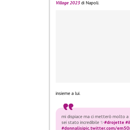
Village 2023
di Napoli.
insieme a lui.
mi dispiace ma ci metterò molto a s
sei stato incredibile ✨️
#drojette
#i
#donnalisi
pic.twitter.com/em5