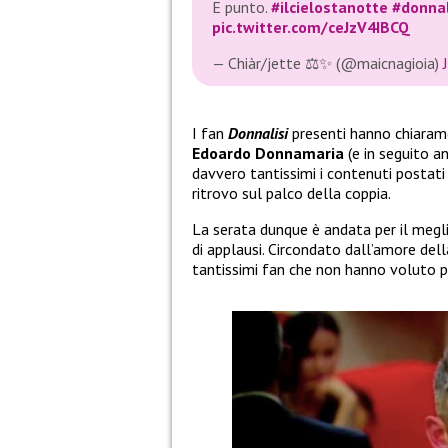
E punto.
#ilcielostanotte
#donnal
pic.twitter.com/ceJzV4IBCQ
— Chiàr/jette ⚖️✨ (@maicnagioia)
I fan
Donnalisi
presenti hanno chiara
Edoardo Donnamaria
(e in seguito 
davvero tantissimi i contenuti postati
ritrovo sul palco della coppia.
La serata dunque è andata per il megl
di applausi. Circondato dall’amore della
tantissimi fan che non hanno voluto 