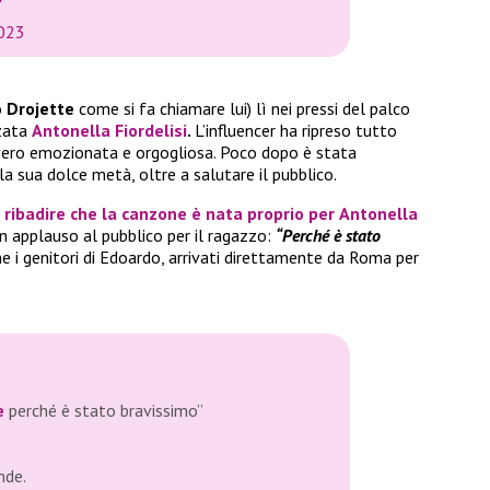
2023
o
Drojette
come si fa chiamare lui) lì nei pressi del palco
nzata
Antonella Fiordelisi
.
L’influencer ha ripreso tutto
vero emozionata e orgogliosa. Poco dopo è stata
la sua dolce metà, oltre a salutare il pubblico.
a ribadire che la canzone è nata proprio per
Antonella
n applauso al pubblico per il ragazzo:
“Perché è stato
e i genitori di Edoardo, arrivati direttamente da Roma per
e
perché è stato bravissimo”
nde.