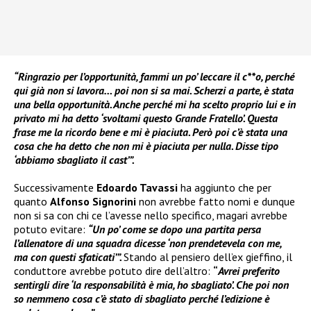
“Ringrazio per l’opportunità, fammi un po’ leccare il c**o, perché
qui già non si lavora… poi non si sa mai. Scherzi a parte, è stata
una bella opportunità. Anche perché mi ha scelto proprio lui e in
privato mi ha detto ‘svoltami questo Grande Fratello’. Questa
frase me la ricordo bene e mi è piaciuta. Però poi c’è stata una
cosa che ha detto che non mi è piaciuta per nulla. Disse tipo
‘abbiamo sbagliato il cast’”.
Successivamente
Edoardo Tavassi
ha aggiunto che per
quanto
Alfonso Signorini
non avrebbe fatto nomi e dunque
non si sa con chi ce l’avesse nello specifico, magari avrebbe
potuto evitare:
“Un po’ come se dopo una partita persa
l’allenatore di una squadra dicesse ‘non prendetevela con me,
ma con questi sfaticati’”.
Stando al pensiero dell’ex gieffino, il
conduttore avrebbe potuto dire dell’altro:
“
Avrei preferito
sentirgli dire ‘la responsabilità è mia, ho sbagliato’. Che poi non
so nemmeno cosa c’è stato di sbagliato perché l’edizione è