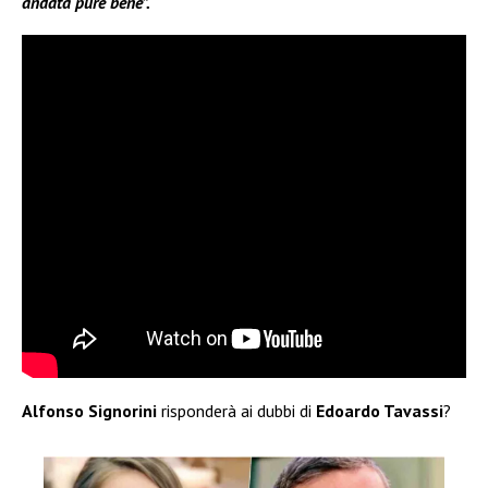
andata pure bene”.
Alfonso Signorini
risponderà ai dubbi di
Edoardo Tavassi
?