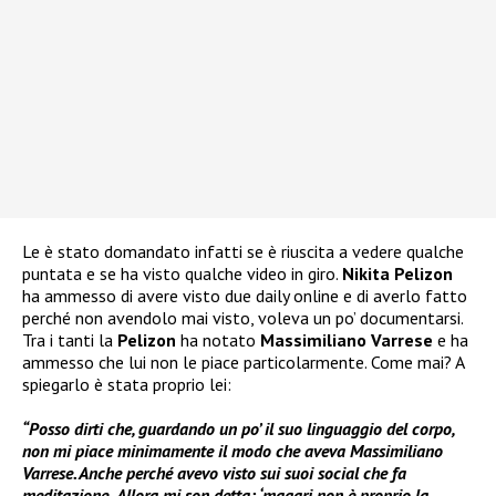
Le è stato domandato infatti se è riuscita a vedere qualche
puntata e se ha visto qualche video in giro.
Nikita Pelizon
ha ammesso di avere visto due daily online e di averlo fatto
perché non avendolo mai visto, voleva un po’ documentarsi.
Tra i tanti la
Pelizon
ha notato
Massimiliano Varrese
e ha
ammesso che lui non le piace particolarmente. Come mai? A
spiegarlo è stata proprio lei:
“Posso dirti che, guardando un po’ il suo linguaggio del corpo,
non mi piace minimamente il modo che aveva Massimiliano
Varrese. Anche perché avevo visto sui suoi social che fa
meditazione
.
Allora mi son detta: ‘magari non è proprio la