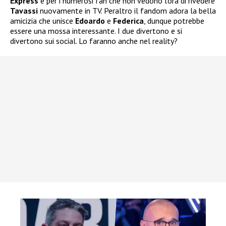
Express
e per i numerosi fan che non vedono l’ora di rivedere
Tavassi
nuovamente in TV. Peraltro il fandom adora la bella
amicizia che unisce
Edoardo
e
Federica
, dunque potrebbe
essere una mossa interessante. I due divertono e si
divertono sui social. Lo faranno anche nel reality?