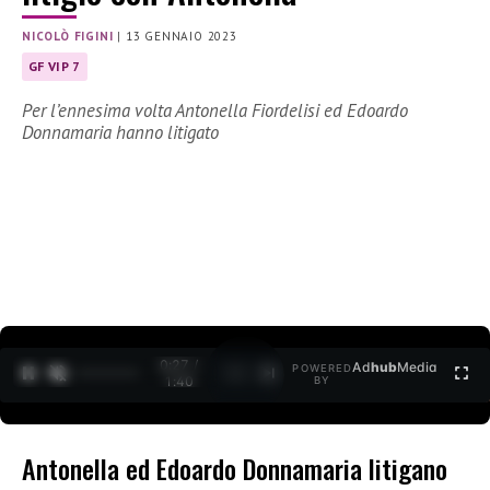
NICOLÒ FIGINI
|
13 GENNAIO 2023
GF VIP 7
Per l’ennesima volta Antonella Fiordelisi ed Edoardo
Donnamaria hanno litigato
0:29 /
Ad
hub
Media
POWERED
1
/
2
1:40
BY
Antonella ed Edoardo Donnamaria litigano