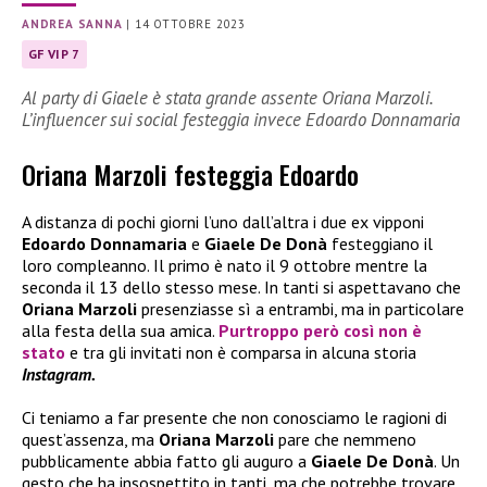
ANDREA SANNA
|
14 OTTOBRE 2023
GF VIP 7
Al party di Giaele è stata grande assente Oriana Marzoli.
L’influencer sui social festeggia invece Edoardo Donnamaria
Oriana Marzoli festeggia Edoardo
A distanza di pochi giorni l’uno dall’altra i due ex vipponi
Edoardo Donnamaria
e
Giaele De Donà
festeggiano il
loro compleanno. Il primo è nato il 9 ottobre mentre la
seconda il 13 dello stesso mese. In tanti si aspettavano che
Oriana Marzoli
presenziasse sì a entrambi, ma in particolare
alla festa della sua amica.
Purtroppo però così non è
stato
e tra gli invitati non è comparsa in alcuna storia
Instagram.
Ci teniamo a far presente che non conosciamo le ragioni di
quest’assenza, ma
Oriana Marzoli
pare che nemmeno
pubblicamente abbia fatto gli auguro a
Giaele De Donà
. Un
gesto che ha insospettito in tanti, ma che potrebbe trovare