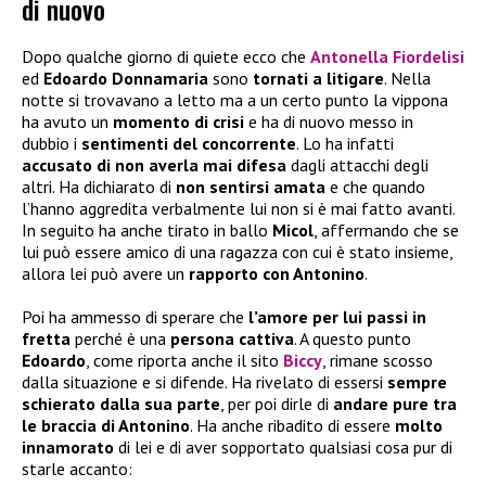
di nuovo
Dopo qualche giorno di quiete ecco che
Antonella Fiordelisi
ed
Edoardo Donnamaria
sono
tornati a litigare
. Nella
notte si trovavano a letto ma a un certo punto la vippona
ha avuto un
momento di crisi
e ha di nuovo messo in
dubbio i
sentimenti del concorrente
. Lo ha infatti
accusato di non averla mai difesa
dagli attacchi degli
altri. Ha dichiarato di
non sentirsi amata
e che quando
l’hanno aggredita verbalmente lui non si è mai fatto avanti.
In seguito ha anche tirato in ballo
Micol
, affermando che se
lui può essere amico di una ragazza con cui è stato insieme,
allora lei può avere un
rapporto con Antonino
.
Poi ha ammesso di sperare che
l’amore per lui passi in
fretta
perché è una
persona cattiva
. A questo punto
Edoardo
, come riporta anche il sito
Biccy
, rimane scosso
dalla situazione e si difende. Ha rivelato di essersi
sempre
schierato dalla sua parte
, per poi dirle di
andare pure tra
le braccia di Antonino
. Ha anche ribadito di essere
molto
innamorato
di lei e di aver sopportato qualsiasi cosa pur di
starle accanto: