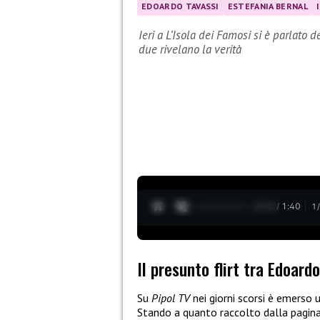
EDOARDO TAVASSI
ESTEFANIA BERNAL
Ieri a L’Isola dei Famosi si è parlato d
due rivelano la verità
0:13 / 1:40
1
Il presunto flirt tra Edoard
Su
Pipol TV
nei giorni scorsi è emerso 
Stando a quanto raccolto dalla pagin