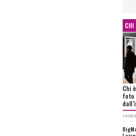
CHI
Chi 
foto
dall
LUCREZ
BigMa
Lazze