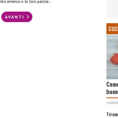
anto emerso e le loro parole…
AVANTI
CUC
Come
buon
LUCREZ
Tiram