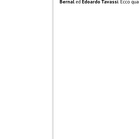
Bernal
ed
Edoardo Tavassi
. Ecco qu