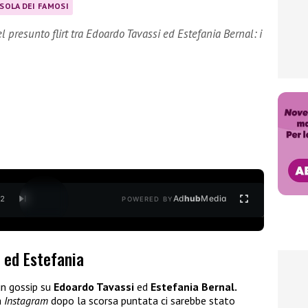
ISOLA DEI FAMOSI
el presunto flirt tra Edoardo Tavassi ed Estefania Bernal: i
Ad
hub
Media
/
2
POWERED BY
o ed Estefania
un gossip su
Edoardo Tavassi
ed
Estefania Bernal.
a
Instagram
dopo la scorsa puntata ci sarebbe stato