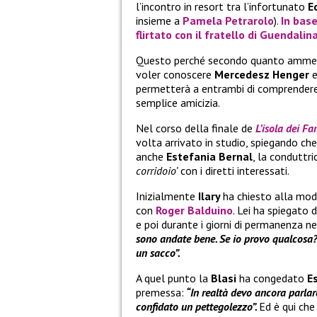
l’incontro in resort tra l’infortunato
E
insieme a
Pamela Petrarolo
).
In bas
flirtato con il fratello di
Guendalina
Questo perché secondo quanto ammes
voler conoscere
Mercedesz Henger
e
permetterà a entrambi di comprendere
semplice amicizia.
Nel corso della finale de
L’isola dei F
volta arrivato in studio, spiegando ch
anche
Estefania Bernal
, la conduttri
corridoio’
con i diretti interessati.
Inizialmente
Ilary
ha chiesto alla mod
con
Roger Balduino
. Lei ha spiegato 
e poi durante i giorni di permanenza ne
sono andate bene. Se io provo qualcosa? 
un sacco”.
A quel punto la
Blasi
ha congedato
E
premessa:
“In realtà devo ancora parlar
confidato un pettegolezzo”.
Ed è qui che