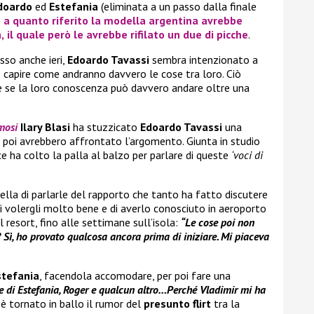
doardo
ed
Estefania
(eliminata a un passo dalla finale
e a quanto riferito la modella argentina avrebbe
,
il quale però le avrebbe rifilato un due di picche
.
so anche ieri,
Edoardo Tavassi
sembra intenzionato a
 capire come andranno davvero le cose tra loro. Ciò
 se la loro conoscenza può davvero andare oltre una
amosi
Ilary Blasi
ha stuzzicato
Edoardo Tavassi
una
e poi avrebbero affrontato l’argomento. Giunta in studio
ce ha colto la palla al balzo per parlare di queste
‘voci di
ella di parlarle del rapporto che tanto ha fatto discutere
di volergli molto bene e di averlo conosciuto in aeroporto
l resort, fino alle settimane sull’isola:
“Le cose poi non
Sì, ho provato qualcosa ancora prima di iniziare. Mi piaceva
stefania
, facendola accomodare, per poi fare una
e di Estefania, Roger e qualcun altro…Perché Vladimir mi ha
 è tornato in ballo il rumor del
presunto flirt
tra la