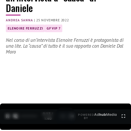
Daniele
ANDREA SANNA
|
25 NOVEMBRE 2022
ELENOIRE FERRUZZI
GF VIP 7
Nel corso di un’intervista Elenoire Ferruzzi è protagonista di
una lite. La “causa” di tutto è il suo rapporto con Daniele Dal
Moro
0:15 /
Ad
hub
Media
POWERED
1
/
2
1:40
BY