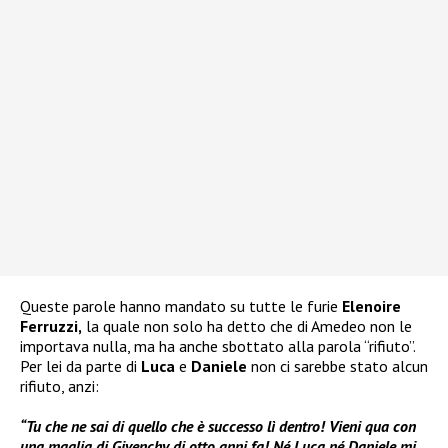
Queste parole hanno mandato su tutte le furie
Elenoire
Ferruzzi,
la quale non solo ha detto che di Amedeo non le
importava nulla, ma ha anche sbottato alla parola “rifiuto”.
Per lei da parte di
Luca
e
Daniele
non ci sarebbe stato alcun
rifiuto, anzi:
“Tu che ne sai di quello che è successo lì dentro! Vieni qua con
una maglia di Givenchy di otto anni fa! Né Luca né Daniele mi