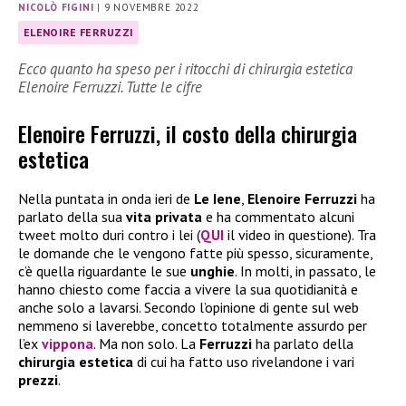
NICOLÒ FIGINI
|
9 NOVEMBRE 2022
ELENOIRE FERRUZZI
Ecco quanto ha speso per i ritocchi di chirurgia estetica
Elenoire Ferruzzi. Tutte le cifre
Elenoire Ferruzzi, il costo della chirurgia
estetica
Nella puntata in onda ieri de
Le Iene
,
Elenoire Ferruzzi
ha
parlato della sua
vita privata
e ha commentato alcuni
tweet molto duri contro i lei (
QUI
il video in questione). Tra
le domande che le vengono fatte più spesso, sicuramente,
c’è quella riguardante le sue
unghie
. In molti, in passato, le
hanno chiesto come faccia a vivere la sua quotidianità e
anche solo a lavarsi. Secondo l’opinione di gente sul web
nemmeno si laverebbe, concetto totalmente assurdo per
l’ex
vippona
. Ma non solo. La
Ferruzzi
ha parlato della
chirurgia estetica
di cui ha fatto uso rivelandone i vari
prezzi
.