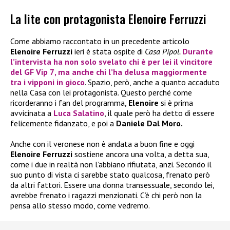
La lite con protagonista Elenoire Ferruzzi
Come abbiamo raccontato in un precedente articolo
Elenoire Ferruzzi
ieri è stata ospite di
Casa Pipol.
Durante
l’intervista ha non solo svelato chi è per lei il vincitore
del
GF Vip 7
, ma anche chi l’ha delusa maggiormente
tra i vipponi in gioco
. Spazio, però, anche a quanto accaduto
nella Casa con lei protagonista. Questo perché come
ricorderanno i fan del programma,
Elenoire
si è prima
avvicinata a
Luca Salatino
, il quale però ha detto di essere
felicemente fidanzato, e poi a
Daniele Dal Moro.
Anche con il veronese non è andata a buon fine e oggi
Elenoire Ferruzzi
sostiene ancora una volta, a detta sua,
come i due in realtà non l’abbiano rifiutata, anzi. Secondo il
suo punto di vista ci sarebbe stato qualcosa, frenato però
da altri fattori. Essere una donna transessuale, secondo lei,
avrebbe frenato i ragazzi menzionati. C’è chi però non la
pensa allo stesso modo, come vedremo.