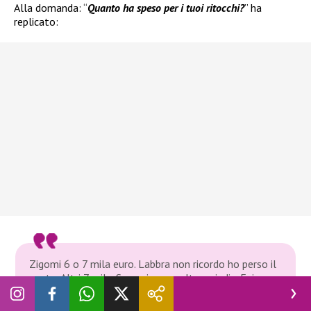
Alla domanda: “
Quanto ha speso per i tuoi ritocchi?
” ha
replicato:
Zigomi 6 o 7 mila euro. Labbra non ricordo ho perso il
conto. Altri 7 mila. Seno cinque volte, quindi… Fai
conto almeno 10 mila euro a volta. Sedere almeno
15 mila euro. Per un totale intorno ai 200 mila.