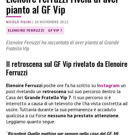
pianto al GF Vip
NICOLÒ FIGINI
|
10 NOVEMBRE 2022
ELENOIRE FERRUZZI
GF VIP 7
Elenoire Ferruzzi ha raccontato di aver pianto al Grande
Fratello Vip
Il retroscena sul GF Vip rivelato da Elenoire
Ferruzzi
Elenoire Ferruzzi
poche ore fa ha scritto su
Instagram
un
post rivelando un
retroscena
sul suo percorso dentro la
Casa del
Grande Fratello Vip 7
. Il suo percorso si è
interrotto a causa di un televoto che l’ha vista costretta ad
uscire. Tuttavia durante la sua permanenza è accaduto
qualcosa a cui forse
nessuno ha prestato attenzione
.
Leggiamo quanto segue:
“
Ricorderò Quella mattina per sempre nella casa del GF. Mi