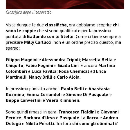
Classifica dopo il tesoretto
Viste dunque le due
classifiche
, ora dobbiamo scoprire
chi
sono le coppie
che si sono qualificate per la prossima
puntata di
Ballando con le Stelle.
Come ci tiene sempre a
precisare
Milly Carlucci,
non è un ordine preciso questo, ma
sparso:
Filippo Magnini
e
Alessandra Tripoli
;
Marcella Bella
e
Chiquito
;
Fabio Fognini
e
Giada Lini
. E ancora
Martina
Colombari
e
Luca Favilla
;
Rosa Chemical
ed
Erica
Martinelli
;
Nancy Brilli
e
Carlo Aloia.
In prossima puntata anche:
Paolo Belli
e
Anastasia
Kuzmina
;
Emma Coriandoli
e
Simone Di Pasquale
e
Beppe Convertini
e
Veera Kinnunen
.
Sono quindi rimasti in gara:
Francesca Fialdini
e
Giovanni
Pernice
;
Barbara d’Urso
e
Pasquale La Rocca
e
Andrea
Delogu
e
Nikita Perotti
. Tra loro
chi sono gli eliminati
?