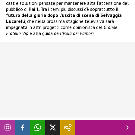
cast e soluzioni pensate per mantenere alta l’attenzione del
pubblico di Rai 1. Tra i temi più discussi c’è soprattutto il
futuro della giuria dopo l’uscita di scena di Selvaggia
Lucarelli
, che nella prossima stagione televisiva sarà
impegnata in altri progetti come opinionista del
Grande
Fratello Vip
e alla guida de
L’Isola dei Famosi
.
A fornire nuovi dettagli è stato il giornalista Santo Pirrotta
attraverso la sua rubrica su
Vanity Fair
. Secondo le