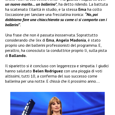
un nuovo marito… un ballerino”
,
ha detto ridendo. La battuta
ha scatenato l’ilarità in studio, e la stessa
Ema
ha colto
l’occasione per lanciare una frecciatina ironica:
“No, poi
dobbiamo fare una chiacchierata su come ci si comporta con i
ballerini”
.
Una frase che non è passata inosservata. Soprattutto
considerando che l’ex di
Ema
,
Angelo Madonia
, è stato
proprio uno dei ballerini professionisti del programma. E,
peraltro, ha conosciuto la conduttrice proprio lì, sulla pista
di
Ballando.
Il siparietto si è concluso con leggerezza e simpatia. I giudici
hanno salutato
Belen Rodriguez
con una pioggia di voti
altissimi, tutti 10, a conferma del suo successo come
ballerina per una notte. E chissà che il prossimo anno….