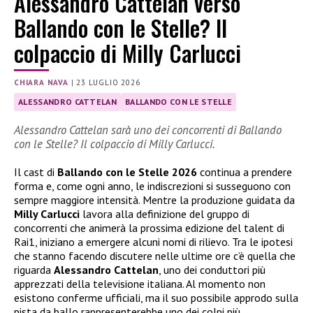
Alessandro Cattelan verso
Ballando con le Stelle? Il
colpaccio di Milly Carlucci
CHIARA NAVA
|
23 LUGLIO 2026
ALESSANDRO CATTELAN
BALLANDO CON LE STELLE
Alessandro Cattelan sarà uno dei concorrenti di Ballando
con le Stelle? Il colpaccio di Milly Carlucci.
Il cast di
Ballando con le Stelle 2026
continua a prendere
forma e, come ogni anno, le indiscrezioni si susseguono con
sempre maggiore intensità. Mentre la produzione guidata da
Milly Carlucci
lavora alla definizione del gruppo di
concorrenti che animerà la prossima edizione del talent di
Rai1, iniziano a emergere alcuni nomi di rilievo. Tra le ipotesi
che stanno facendo discutere nelle ultime ore c’è quella che
riguarda
Alessandro Cattelan
, uno dei conduttori più
apprezzati della televisione italiana. Al momento non
esistono conferme ufficiali, ma il suo possibile approdo sulla
pista da ballo rappresenterebbe uno dei colpi più