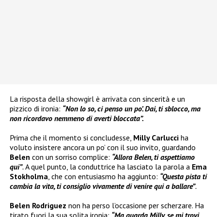
La risposta della showgirl è arrivata con sincerità e un
pizzico di ironia:
“Non lo so, ci penso un po’. Dai, ti sblocco, ma
non ricordavo nemmeno di averti bloccata”.
Prima che il momento si concludesse,
Milly Carlucci
ha
voluto insistere ancora un po’ con il suo invito, guardando
Belen
con un sorriso complice:
“Allora Belen, ti aspettiamo
qui”
.
A quel punto, la conduttrice ha lasciato la parola a
Ema
Stokholma
, che con entusiasmo ha aggiunto:
“Questa pista ti
cambia la vita, ti consiglio vivamente di venire qui a ballare”
.
Belen Rodriguez
non ha perso l’occasione per scherzare. Ha
tirato fuori la sua solita ironia:
“Ma guarda Milly, se mi trovi