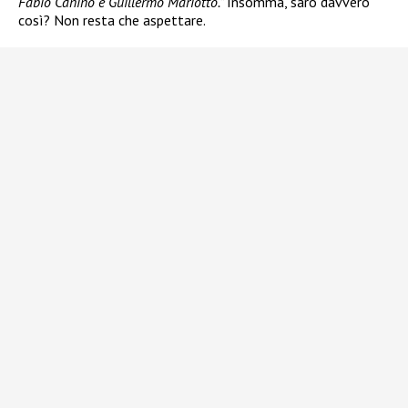
Fabio Canino e Guillermo Mariotto.”
Insomma, sarò davvero
così? Non resta che aspettare.