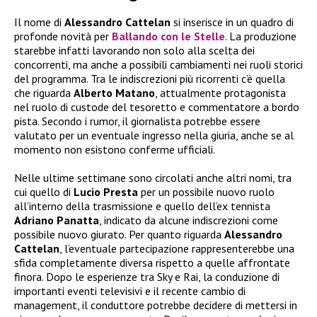
Il nome di
Alessandro Cattelan
si inserisce in un quadro di
profonde novità per
Ballando con le Stelle
. La produzione
starebbe infatti lavorando non solo alla scelta dei
concorrenti, ma anche a possibili cambiamenti nei ruoli storici
del programma. Tra le indiscrezioni più ricorrenti c’è quella
che riguarda
Alberto Matano
, attualmente protagonista
nel ruolo di custode del tesoretto e commentatore a bordo
pista. Secondo i rumor, il giornalista potrebbe essere
valutato per un eventuale ingresso nella giuria, anche se al
momento non esistono conferme ufficiali.
Nelle ultime settimane sono circolati anche altri nomi, tra
cui quello di
Lucio Presta
per un possibile nuovo ruolo
all’interno della trasmissione e quello dell’ex tennista
Adriano Panatta
, indicato da alcune indiscrezioni come
possibile nuovo giurato. Per quanto riguarda
Alessandro
Cattelan
, l’eventuale partecipazione rappresenterebbe una
sfida completamente diversa rispetto a quelle affrontate
finora. Dopo le esperienze tra Sky e Rai, la conduzione di
importanti eventi televisivi e il recente cambio di
management, il conduttore potrebbe decidere di mettersi in