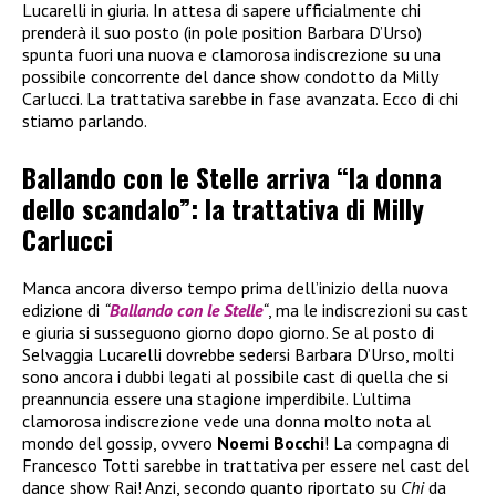
Lucarelli in giuria. In attesa di sapere ufficialmente chi
prenderà il suo posto (in pole position Barbara D’Urso)
spunta fuori una nuova e clamorosa indiscrezione su una
possibile concorrente del dance show condotto da Milly
Carlucci. La trattativa sarebbe in fase avanzata. Ecco di chi
stiamo parlando.
Ballando con le Stelle arriva “la donna
dello scandalo”: la trattativa di Milly
Carlucci
Manca ancora diverso tempo prima dell’inizio della nuova
edizione di
“
Ballando con le Stelle
“
, ma le indiscrezioni su cast
e giuria si susseguono giorno dopo giorno. Se al posto di
Selvaggia Lucarelli dovrebbe sedersi Barbara D’Urso, molti
sono ancora i dubbi legati al possibile cast di quella che si
preannuncia essere una stagione imperdibile. L’ultima
clamorosa indiscrezione vede una donna molto nota al
mondo del gossip, ovvero
Noemi Bocchi
! La compagna di
Francesco Totti sarebbe in trattativa per essere nel cast del
dance show Rai! Anzi, secondo quanto riportato su
Chi
da