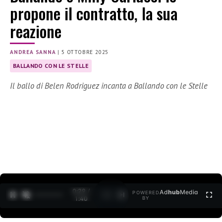
propone il contratto, la sua
reazione
ANDREA SANNA
|
5 OTTOBRE 2025
BALLANDO CON LE STELLE
Il ballo di Belen Rodriguez incanta a Ballando con le Stelle
0:30 /
Ad
hub
Media
POWERED
1
/
2
1:40
BY