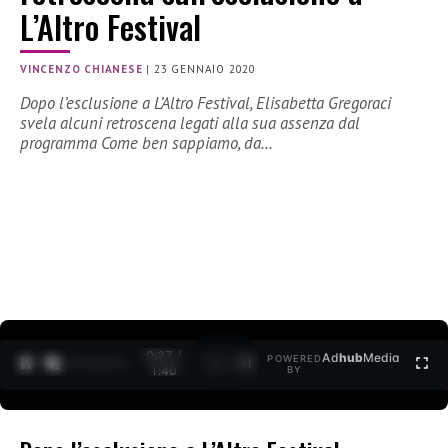
L’Altro Festival
VINCENZO CHIANESE
|
23 GENNAIO 2020
Dopo l’esclusione a L’Altro Festival, Elisabetta Gregoraci
svela alcuni retroscena legati alla sua assenza dal
programma Come ben sappiamo, da…
0:27 /
Ad
hub
Media
POWERED
1
/
2
1:40
BY