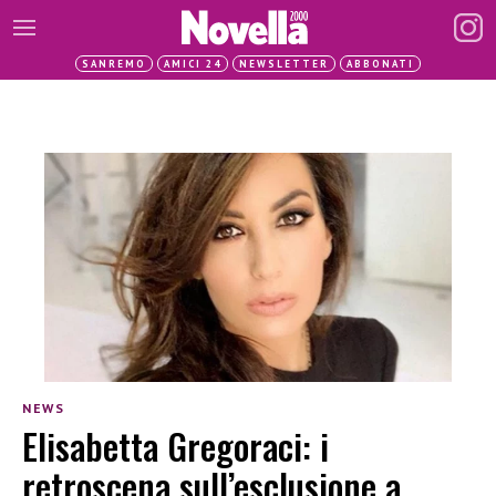
SANREMO
AMICI 24
NEWSLETTER
ABBONATI
NEWS
Elisabetta Gregoraci: i
retroscena sull’esclusione a