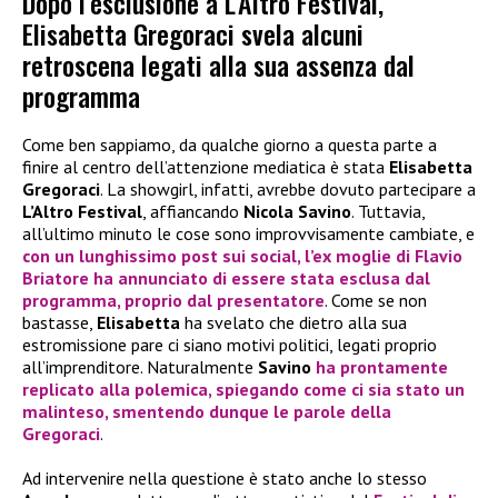
Dopo l’esclusione a L’Altro Festival,
Elisabetta Gregoraci svela alcuni
retroscena legati alla sua assenza dal
programma
Come ben sappiamo, da qualche giorno a questa parte a
finire al centro dell’attenzione mediatica è stata
Elisabetta
Gregoraci
. La showgirl, infatti, avrebbe dovuto partecipare a
L’Altro Festival
, affiancando
Nicola Savino
. Tuttavia,
all’ultimo minuto le cose sono improvvisamente cambiate, e
con un lunghissimo post sui social, l’ex moglie di
Flavio
Briatore
ha annunciato di essere stata
esclusa
dal
programma, proprio dal presentatore
. Come se non
bastasse,
Elisabetta
ha svelato che dietro alla sua
estromissione pare ci siano motivi politici, legati proprio
all’imprenditore. Naturalmente
Savino
ha prontamente
replicato alla polemica, spiegando come ci sia stato un
malinteso, smentendo dunque le parole della
Gregoraci
.
Ad intervenire nella questione è stato anche lo stesso