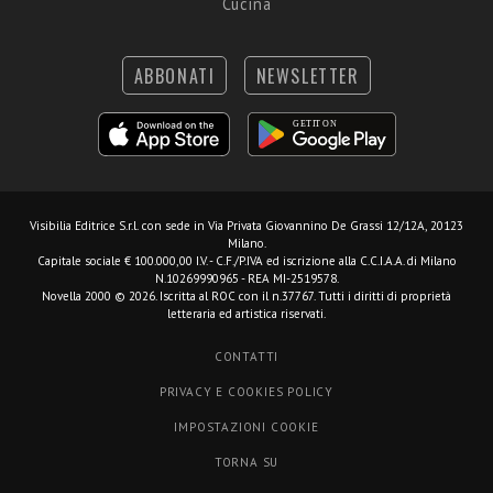
Cucina
ABBONATI
NEWSLETTER
Visibilia Editrice S.r.l.
con sede in Via Privata Giovannino De Grassi 12/12A, 20123
Milano.
Capitale sociale € 100.000,00 I.V. - C.F./P.IVA ed iscrizione alla C.C.I.A.A. di Milano
N.10269990965 - REA MI-2519578.
Novella 2000 © 2026. Iscritta al ROC con il n.37767. Tutti i diritti di proprietà
letteraria ed artistica riservati.
CONTATTI
PRIVACY E COOKIES POLICY
IMPOSTAZIONI COOKIE
TORNA SU