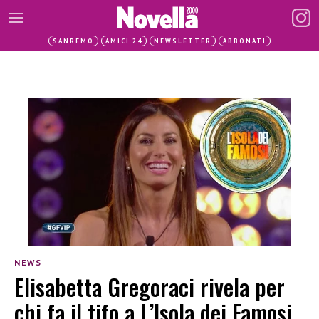
SANREMO
AMICI 24
NEWSLETTER
ABBONATI
NEWS
Elisabetta Gregoraci rivela per
chi fa il tifo a L’Isola dei Famosi