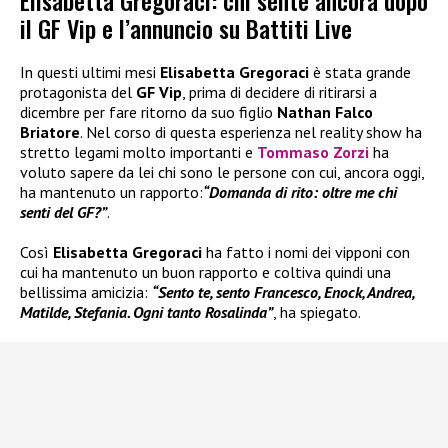
Elisabetta Gregoraci: chi sente ancora dopo
il GF Vip e l’annuncio su Battiti Live
In questi ultimi mesi
Elisabetta Gregoraci
è stata grande
protagonista del
GF Vip
, prima di decidere di ritirarsi a
dicembre per fare ritorno da suo figlio
Nathan Falco
Briatore
. Nel corso di questa esperienza nel reality show ha
stretto legami molto importanti e
Tommaso Zorzi
ha
voluto sapere da lei chi sono le persone con cui, ancora oggi,
ha mantenuto un rapporto:
“Domanda di rito: oltre me chi
senti del GF?”
.
Così
Elisabetta Gregoraci
ha fatto i nomi dei vipponi con
cui ha mantenuto un buon rapporto e coltiva quindi una
bellissima amicizia:
“Sento te, sento Francesco, Enock, Andrea,
Matilde, Stefania. Ogni tanto Rosalinda”
, ha spiegato.