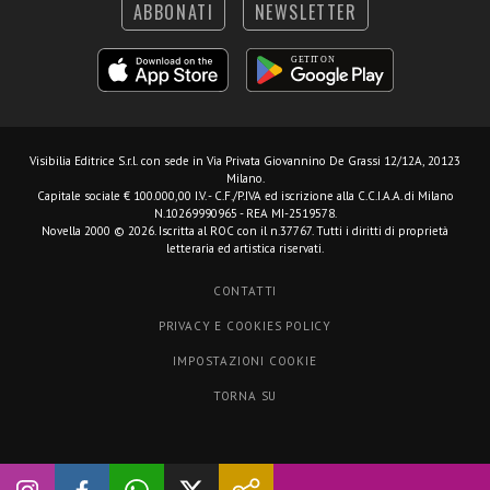
ABBONATI
NEWSLETTER
Visibilia Editrice S.r.l.
con sede in Via Privata Giovannino De Grassi 12/12A, 20123
Milano.
Capitale sociale € 100.000,00 I.V. - C.F./P.IVA ed iscrizione alla C.C.I.A.A. di Milano
N.10269990965 - REA MI-2519578.
Novella 2000 © 2026. Iscritta al ROC con il n.37767. Tutti i diritti di proprietà
letteraria ed artistica riservati.
CONTATTI
PRIVACY E COOKIES POLICY
IMPOSTAZIONI COOKIE
TORNA SU