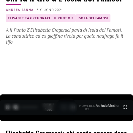
ANDREA SANNA
|
3 GIUGNO 2021
ELISABETTA GREGORACI
IL PUNTO Z
ISOLA DEI FAMOSI
A Il Punto Z Elisabetta Gregoraci parla di Isola dei Famosi.
La conduttrice ed ex gieffina rivela per quale naufrago fa il
tifo
0:19 /
Ad
hub
Media
POWERED
1
/
2
1:40
BY