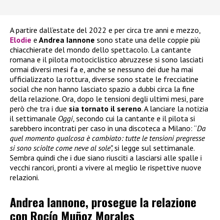
A partire dall’estate del 2022 e per circa tre anni e mezzo,
Elodie
e
Andrea Iannone
sono state una delle coppie più
chiacchierate del mondo dello spettacolo. La cantante
romana e il pilota motociclistico abruzzese si sono lasciati
ormai diversi mesi fa e, anche se nessuno dei due ha mai
ufficializzato la rottura, diverse sono state le frecciatine
social che non hanno lasciato spazio a dubbi circa la fine
della relazione. Ora, dopo le tensioni degli ultimi mesi, pare
però che tra i due
sia tornato il sereno
. A lanciare la notizia
il settimanale
Oggi
, secondo cui la cantante e il pilota si
sarebbero incontrati per caso in una discoteca a Milano: “
Da
quel momento qualcosa è cambiato: tutte le tensioni pregresse
si sono sciolte come neve al sole”,
si legge sul settimanale.
Sembra quindi che i due siano riusciti a lasciarsi alle spalle i
vecchi rancori, pronti a vivere al meglio le rispettive nuove
relazioni.
Andrea Iannone, prosegue la relazione
con Rocío Muñoz Morales