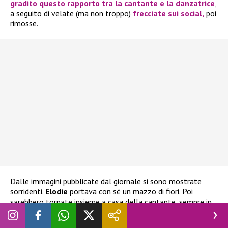
gradito questo rapporto tra la cantante e la danzatrice
,
a seguito di velate (ma non troppo)
frecciate sui social,
poi
rimosse.
Dalle immagini pubblicate dal giornale si sono mostrate
sorridenti.
Elodie
portava con sé un mazzo di fiori. Poi
sarebbero tornate insieme a casa della cantante, sempre in
base a quanto si legge.