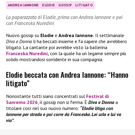
ANDREA IANNONE
ELODIE
GOSSIP
LITIGATO
La paparazzata di Elodie, prima con Andrea Iannone e poi
con Franceska Nuredini
Nuovo gossip su
Elodie
e
Andrea Iannone.
Il settimanale
Diva e Donna
li ha beccati insieme e fa sapere che avrebbero
litigato. La cantante poi avrebbe visto la ballerina
Franceska Nuredini
,
con la quale ha un legame sempre più
solido mostrandosi sorridente in sua compagnia.
Elodie beccata con Andrea Iannone: “Hanno
litigato”
Nonostante tutti siano concentrati sul
Festival di
Sanremo 2026
, il gossip non si ferma. È
Diva e Donna
a
titolare così nel suo nuovo numero:
“Elodie litiga con
Iannone per strada e poi corre da Franceska. Lei urla e lui va
via”
.