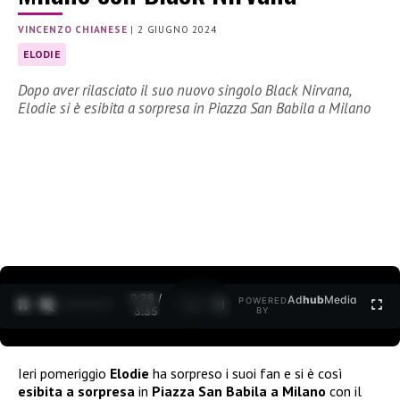
VINCENZO CHIANESE
|
2 GIUGNO 2024
ELODIE
Dopo aver rilasciato il suo nuovo singolo Black Nirvana,
Elodie si è esibita a sorpresa in Piazza San Babila a Milano
0:30 /
Ad
hub
Media
POWERED
1
/
2
3:35
BY
Ieri pomeriggio
Elodie
ha sorpreso i suoi fan e si è così
esibita a sorpresa
in
Piazza San Babila a Milano
con il