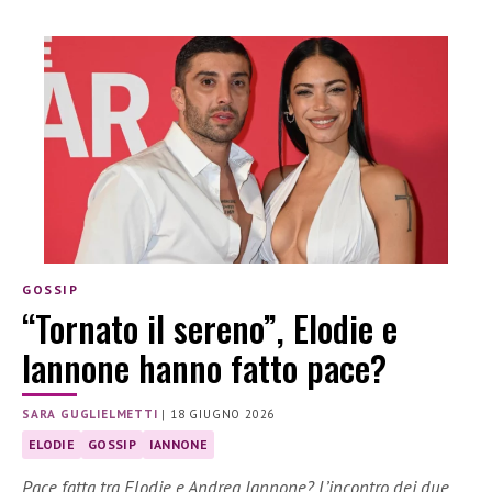
GOSSIP
“Tornato il sereno”, Elodie e
Iannone hanno fatto pace?
SARA GUGLIELMETTI
|
18 GIUGNO 2026
ELODIE
GOSSIP
IANNONE
Pace fatta tra Elodie e Andrea Iannone? L’incontro dei due