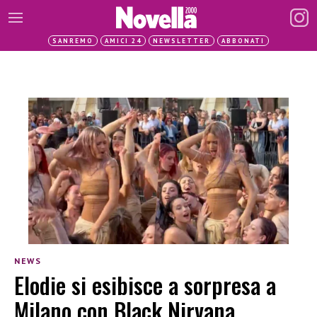
SANREMO
AMICI 24
NEWSLETTER
ABBONATI
NEWS
Elodie si esibisce a sorpresa a
Milano con Black Nirvana