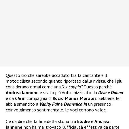
Questo ciò che sarebbe accaduto tra la cantante e il
motociclista secondo quanto riportato dalla rivista, che i più
considerano ormai come una
“ex coppia”.
Questo perché
Andrea Iannone
è stato più volte pizzicato da
Diva e Donna
e da
Chi
in compagnia di
Rocío Muñoz Morales
. Sebbene lei
abbia smentito a
Vanity Fair
e
Domenica In
un presunto
coinvolgimento sentimentale, le voci corrono veloci.
C’è da dire che la fine della storia tra
Elodie
e
Andrea
Iannone
non ha mai trovato l’ufficialità effettiva da parte