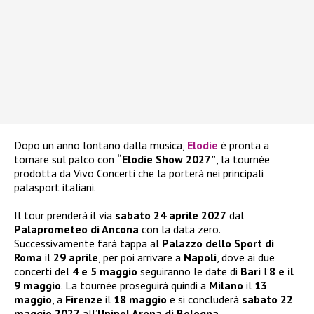
Dopo un anno lontano dalla musica,
Elodie
è pronta a
tornare sul palco con
“Elodie Show 2027”
, la tournée
prodotta da Vivo Concerti che la porterà nei principali
palasport italiani.
Il tour prenderà il via
sabato 24 aprile 2027
dal
Palaprometeo di Ancona
con la data zero.
Successivamente farà tappa al
Palazzo dello Sport di
Roma
il
29 aprile
, per poi arrivare a
Napoli
, dove ai due
concerti del
4 e 5 maggio
seguiranno le date di
Bari
l’
8 e il
9 maggio
. La tournée proseguirà quindi a
Milano
il
13
maggio
, a
Firenze
il
18 maggio
e si concluderà
sabato 22
maggio 2027
all’
Unipol Arena di Bologna
.