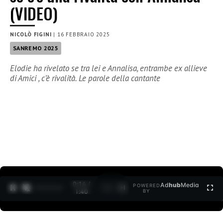
(VIDEO)
NICOLÒ FIGINI
|
16 FEBBRAIO 2025
SANREMO 2025
Elodie ha rivelato se tra lei e Annalisa, entrambe ex allieve
di Amici , c’è rivalità. Le parole della cantante
0:15 /
Ad
hub
Media
POWERED
1
/
2
1:40
BY