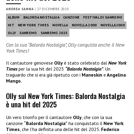
ANDREA SANNA
|
27 DICEMBRE 2025
ALBUM
BALORDA NOSTALGIA
CANZONE
FESTIVAL DI SANREMO
HIT
NEW YORK TIMES
NOVELLA
NOVELLA 2000
NOVELLA2000
OLLY
SANREMO
SANREMO 2025
Con la sua “Balorda Nostalgia”, Olly conquista anche il New
York Times!
Il cantautore genovese
Olly
è stato celebrato dal
New York
Times
per la sua hit del 2025
“Balorda Nostalgia”
. Un
traguardo che si era già ripetuto con i
Maneskin
e
Angelina
Mango.
Olly sul New York Times: Balorda Nostalgia
è una hit del 2025
Un vero trionfo per il cantautore
Olly
, che con la sua
canzone
“Balorda Nostalgia”
ha conquistato il
New York
Times
, che l’ha definita una delle hit del 2025.
Federico