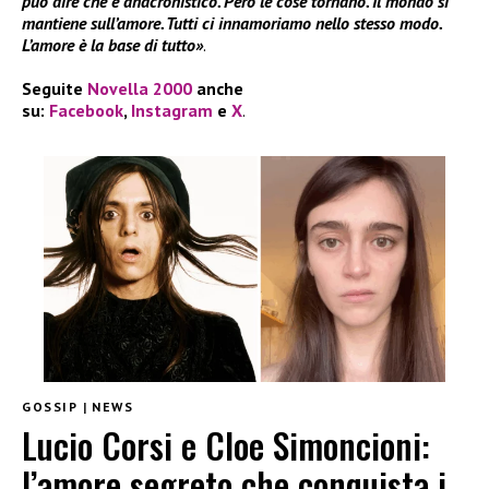
può dire che è anacronistico. Però le cose tornano. Il mondo si
mantiene sull’amore. Tutti ci innamoriamo nello stesso modo.
L’amore è la base di tutto»
.
Seguite
Novella 2000
anche
su:
Facebook
,
Instagram
e
X
.
GOSSIP
|
NEWS
Lucio Corsi e Cloe Simoncioni:
l’amore segreto che conquista i