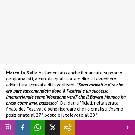
Marcella Bella
ha lamentato anche il mancato supporto
dei giornalisti, alcuni dei quali – a suo dire – l’avrebbero
addirittura accusata di favoritismi:
“Sono arrivati a dire che
ero pure raccomandata dopo 8 Festival e un successo
internazionale come ‘Montagne verdi’ che il Bayern Monaco ha
preso come inno, pazzesco”.
Dai dati ufficiali, nella serata
finale del Festival è bene ricordare che i giornalisti l’hanno
posizionata al 27º posto e il televoto al 28º.
Ma le sue critiche non si sono fermate a
Sanremo
.
Marcella
Bella
ha fatto una critica anche contro le radio, accusandole