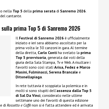
to nella
Top 5
della
prima serata
di
Sanremo 2026
.
del cantante.
i sulla prima Top 5 di Sanremo 2026
Il
Festival di Sanremo 2026
è ufficialmente
iniziato e ieri sera abbiamo ascoltato per la
prima volta le 30 canzoni in gara. Al termine
della diretta,
Carlo Conti
ha svelato la
prima
Top 5 provvisoria
, generata dai voti della
giuria della Sala Stampa, Tv e Web. A risultare i
favoriti sono così stati
Arisa, Fedez e Marco
Masini, Fulminacci, Serena Brancale
e
Ditonellapiaga
.
In rete tuttavia è scoppiata la polemica e in
molti si sono stupiti dell’
assenza dalla Top 5
di Sal Da Vinci
, considerato nelle ultime
settimane uno dei favoriti di questa edizione
e di
Rossetto e Caffè
non si è fatta attendere ed è arrivata