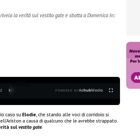
rivela la verità sul vestito gate e sbotta a Domenica In:
Ad
hub
Media
/
2
POWERED BY
rio caso su
Elodie
, che stando alle voci di corridoio si
dell’Ariston a causa di qualcuno che le avrebbe strappato
erità sul
vestito gate
.