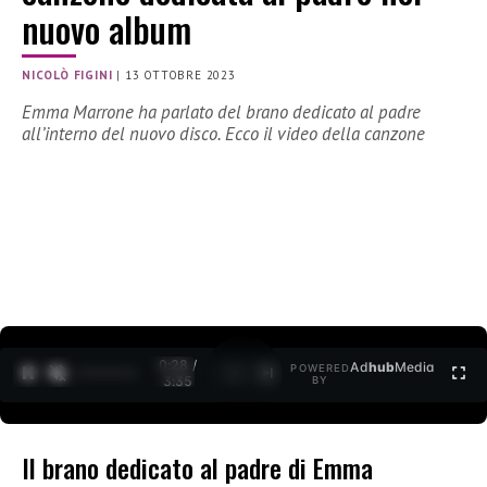
nuovo album
NICOLÒ FIGINI
|
13 OTTOBRE 2023
Emma Marrone ha parlato del brano dedicato al padre
all’interno del nuovo disco. Ecco il video della canzone
0:29 /
Ad
hub
Media
POWERED
1
/
2
3:35
BY
Il brano dedicato al padre di Emma