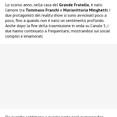
Lo scorso anno, nella casa del
Grande Fratello
, è nato
l’amore tra
Tommaso Franchi
e
Mariavittoria Minghetti
. I
due protagonisti del reality show si sono avvicinati poco a
poco, fino a quando non è nato un sentimento profondo.
Anche dopo la fine della trasmissione in onda su Canale 5, i
due hanno continuato a frequentarsi, mostrandosi sui social
complici e innamorati.
Da qualche settimana a questa parte però numerosi fan