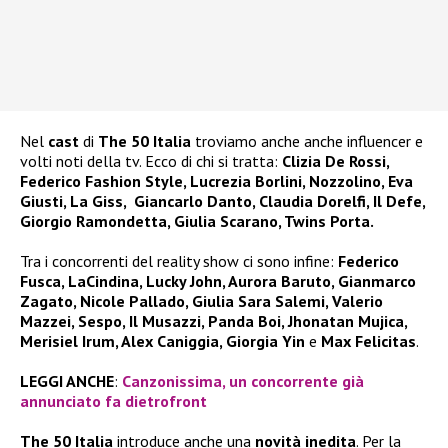
Nel
cast
di
The 50 Italia
troviamo anche anche influencer e
volti noti della tv. Ecco di chi si tratta:
Clizia De Rossi,
Federico Fashion Style, Lucrezia Borlini, Nozzolino, Eva
Giusti, La Giss, Giancarlo Danto, Claudia Dorelfi, Il Defe,
Giorgio Ramondetta, Giulia Scarano, Twins Porta.
Tra i concorrenti del reality show ci sono infine:
Federico
Fusca, LaCindina, Lucky John, Aurora Baruto, Gianmarco
Zagato, Nicole Pallado, Giulia Sara Salemi, Valerio
Mazzei, Sespo, Il Musazzi, Panda Boi, Jhonatan Mujica,
Merisiel Irum, Alex Caniggia, Giorgia Yin
e
Max Felicitas
.
LEGGI ANCHE
:
Canzonissima, un concorrente già
annunciato fa dietrofront
The 50 Italia
introduce anche una
novità inedita
. Per la