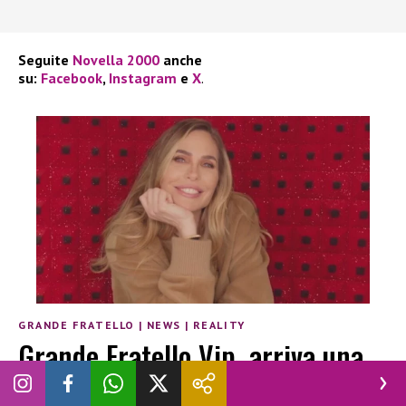
Seguite
Novella 2000
anche
su:
Facebook
,
Instagram
e
X
.
GRANDE FRATELLO
|
NEWS
|
REALITY
Grande Fratello Vip, arriva una
novità che riguarda il pubblico