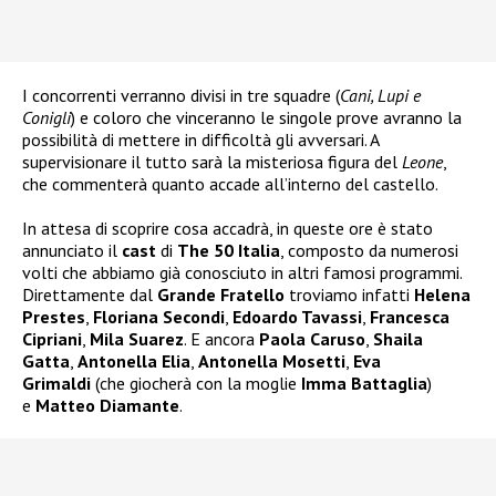
I concorrenti verranno divisi in tre squadre (
Cani, Lupi e
Conigli
) e coloro che vinceranno le singole prove avranno la
possibilità di mettere in difficoltà gli avversari. A
supervisionare il tutto sarà la misteriosa figura del
Leone
,
che commenterà quanto accade all’interno del castello.
In attesa di scoprire cosa accadrà, in queste ore è stato
annunciato il
cast
di
The 50 Italia
, composto da numerosi
volti che abbiamo già conosciuto in altri famosi programmi.
Direttamente dal
Grande Fratello
troviamo infatti
Helena
Prestes
,
Floriana Secondi
,
Edoardo Tavassi
,
Francesca
Cipriani
,
Mila Suarez
. E ancora
Paola Caruso
,
Shaila
Gatta
,
Antonella Elia
,
Antonella Mosetti
,
Eva
Grimaldi
(che giocherà con la moglie
Imma Battaglia
)
e
Matteo Diamante
.