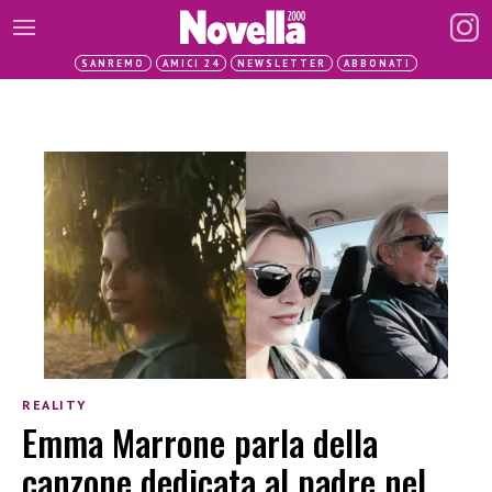
SANREMO
AMICI 24
NEWSLETTER
ABBONATI
REALITY
Emma Marrone parla della
canzone dedicata al padre nel