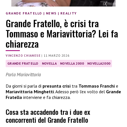
GRANDE FRATELLO
|
NEWS
|
REALITY
Grande Fratello, è crisi tra
Tommaso e Mariavittoria? Lei fa
chiarezza
VINCENZO CHIANESE
|
11 MARZO 2026
GRANDE FRATELLO
NOVELLA
NOVELLA 2000
NOVELLA2000
Parla Mariavittoria
Da giorni si parla di
presunta crisi
tra
Tommaso Franchi
e
Mariavittoria Minghetti
. Adesso però l’ex volto del
Grande
Fratello
interviene e fa chiarezza.
Cosa sta accadendo tra i due ex
concorrenti del Grande Fratello