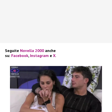
Seguite
Novella 2000
anche
su:
Facebook
,
Instagram
e
X
.