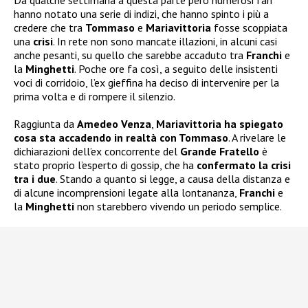
hanno notato una serie di indizi, che hanno spinto i più a
credere che tra
Tommaso
e
Mariavittoria
fosse scoppiata
una
crisi
. In rete non sono mancate illazioni, in alcuni casi
anche pesanti, su quello che sarebbe accaduto tra
Franchi
e
la
Minghetti
. Poche ore fa così, a seguito delle insistenti
voci di corridoio, l’ex gieffina ha deciso di intervenire per la
prima volta e di rompere il silenzio.
Raggiunta da
Amedeo Venza
,
Mariavittoria ha spiegato
cosa sta accadendo in realtà con Tommaso
. A rivelare le
dichiarazioni dell’ex concorrente del
Grande Fratello
è
stato proprio l’esperto di gossip, che ha
confermato la crisi
tra i due
. Stando a quanto si legge, a causa della distanza e
di alcune incomprensioni legate alla lontananza,
Franchi
e
la
Minghetti
non starebbero vivendo un periodo semplice.