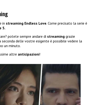
ming
e in
streaming
Endless Love
. Come precisato la serie è
e 5.
fare? potete sempre andare di
streaming
grazie
o a seconda delle vostre esigente è possibile vedere la
no un minuto.
ssime altre
anticipazioni
!