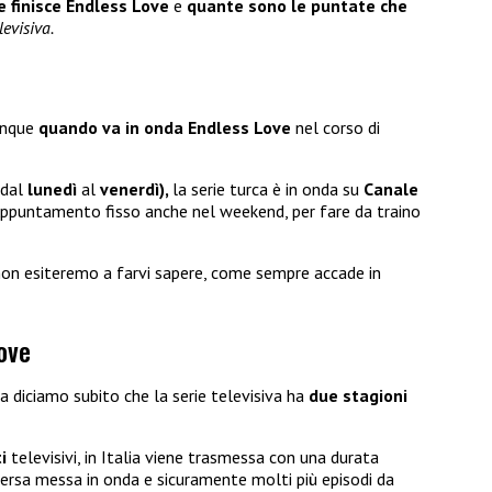
 finisce Endless Love
e
quante sono le puntate che
levisiva.
unque
quando va in onda Endless Love
nel corso di
 dal
lunedì
al
venerdì),
la serie turca è in onda su
Canale
. Appuntamento fisso anche nel weekend, per fare da traino
non esiteremo a farvi sapere, come sempre accade in
ove
 diciamo subito che la serie televisiva ha
due stagioni
i
televisivi, in Italia viene trasmessa con una durata
versa messa in onda e sicuramente molti più episodi da