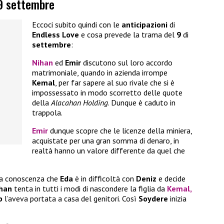
 9 settembre
Eccoci subito quindi con le
anticipazioni
di
Endless Love
e cosa prevede la trama del
9
di
settembre
:
Nihan
ed
Emir
discutono sul loro accordo
matrimoniale, quando in azienda irrompe
Kemal
, per far sapere al suo rivale che si è
impossessato in modo scorretto delle quote
della
Alacahan Holding
. Dunque è caduto in
trappola.
Emir
dunque scopre che le licenze della miniera,
acquistate per una gran somma di denaro, in
realtà hanno un valore differente da quel che
 a conoscenza che
Eda
è in difficoltà con
Deniz
e decide
han
tenta in tutti i modi di nascondere la figlia da
Kemal
,
p
l’aveva portata a casa del genitori. Così
Soydere
inizia