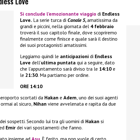
dless Love
Si conclude l’emozionante viaggio
di
Endless
Love.
La serie turca di
Canale 5,
amatissima da
grandi e piccini, nella giornata del
4 febbraio
troverà il suo capitolo finale, dove scopriremo
finalmente come finisce e quale sarà il destino
dei suoi protagonisti amatissimi.
Leggiamo quindi le
anticipazioni
di
Endless
Love
dell’
ultima puntata
qui a seguire, dato
che l’appuntamento sarà diviso tra le
14:10
e
le
21:30
. Ma partiamo per ordine.
ORE 14:10
aeroporto scortati da
Hakan
e
Adem
, uno dei suoi agenti
 ormai al sicuro,
Nihan
viene avvelenata e rapita da due
dei sospetti. Secondo lui tra gli uomini di
Hakan
si
ed
Emir
dei vari spostamenti che fanno.
nato insieme ad
Asu
. È ferito, ma non vuole di certo