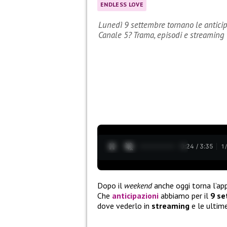
ENDLESS LOVE
Lunedì 9 settembre tornano le anticip
Canale 5? Trama, episodi e streaming
0:25 / 3:35
1
Dopo il
weekend
anche oggi torna l’a
Che
anticipazioni
abbiamo per il
9 s
dove vederlo in
streaming
e le ultim