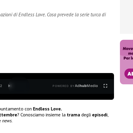
azioni di Endless Love. Cosa prevede la serie turca di
Ad
hub
Media
/
2
POWERED BY
ppuntamento con
Endless Love.
ettembre
? Conosciamo insieme la
trama
degli
episodi
,
e
news
.