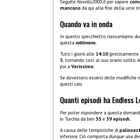
Seguite
Novella2000.it
per sapere
come
mancano
da qui alla fine della
serie te
Quando va in onda
In questo specchietto riassumiamo d
questa
settimana.
Tutti i giorni alle
14:10
(precisamente
5
, tornando così al suo orario solito
poi a
Verissimo
.
Se dovessero esserci delle modifiche 
questi casi.
Quanti episodi ha Endless L
Per poter rispondere a questa domanda
in Turchia da ben
35
e
39 episodi.
A causa delle tempistiche di
palinsest
inferiore. Ciò comporta dunque una di