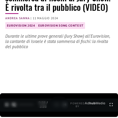
È rivolta tra il pubblico (VIDEO)
ANDREA SANNA
|
11 MAGGIO 2024
EUROVISION 2024
EUROVISION SONG CONTEST
Durante le ultime prove generali (Jury Show) all’Eurovision,
la cantante di Israele è stata sommersa di fischi: la rivolta
del pubblico
0:29 /
Ad
hub
Media
POWERED
1
/
2
3:35
BY