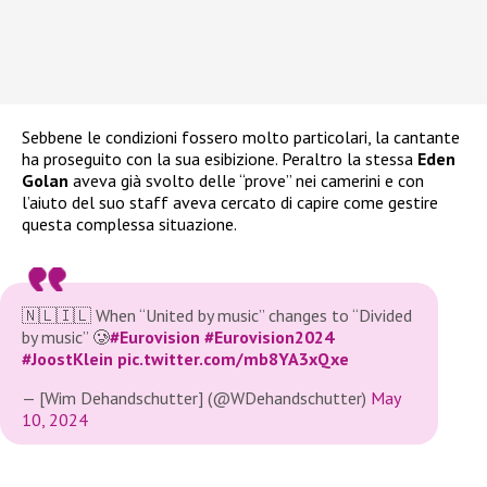
Sebbene le condizioni fossero molto particolari, la cantante
ha proseguito con la sua esibizione. Peraltro la stessa
Eden
Golan
aveva già svolto delle “prove” nei camerini e con
l’aiuto del suo staff aveva cercato di capire come gestire
questa complessa situazione.
🇳🇱🇮🇱 When “United by music” changes to “Divided
by music” 🥲
#Eurovision
#Eurovision2024
#JoostKlein
pic.twitter.com/mb8YA3xQxe
— [Wim Dehandschutter] (@WDehandschutter)
May
10, 2024