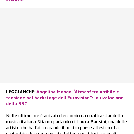
LEGGI ANCHE
:
Angelina Mango, “Atmosfera orribile e
tensione nel backstage dell’Eurovision”: la rivelazione
della BBC
Nelle ultime ore è arrivato l’encomio da un’altra star della
musica italiana. Stiamo parlando di
Laura Pausini
, una delle
artiste che ha fatto grande il nostro paese all’estero. La
cantautrice ha commentato l’ultimo post Instagram di