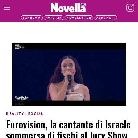
SANREMO
AMICI 24
NEWSLETTER
ABBONATI
REALITY
|
SOCIAL
Eurovision, la cantante di Israele
sommersa di fischi al Jury Show.