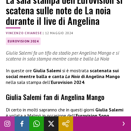
scatena sulle note de La noia
durante il live di Angelina
VINCENZO CHIANESE
|
12 MAGGIO 2024
EUROVISION 2024
Giulia Salemi fa un tifo da stadio per Angelina Mango e si
scatena in sala stampa mentre canta e balla La Noia
In queste ore
Giulia Salemi
si è mostrata
scatenata sui
social mentre balla e canta
La Noia
di Angelina Mango
nella sala stampa dell’
Eurovision 2024
.
Giulia Salemi fan di Angelina Mango
Di certo in molti sapranno che in questi giorni
Giulia Salemi
è volata a Malmö in occasione dell’
Eurovision Song
Contest 2024
, in qualità di inviata speciale. Per tutta la
settimana così l’influencer ci ha raccontato il dietro le