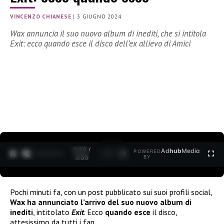
VINCENZO CHIANESE
|
3 GIUGNO 2024
Wax annuncia il suo nuovo album di inediti, che si intitola
Exit: ecco quando esce il disco dell’ex allievo di Amici
0:30 /
Ad
hub
Media
POWERED
1
/
2
3:35
BY
Pochi minuti fa, con un post pubblicato sui suoi profili social,
Wax ha annunciato l’arrivo del suo nuovo album di
inediti
, intitolato
Exit
. Ecco
quando esce
il disco,
attesissimo da tutti i fan.