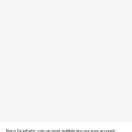
Poco fa infatti, con un post pubblicato sui suoi account