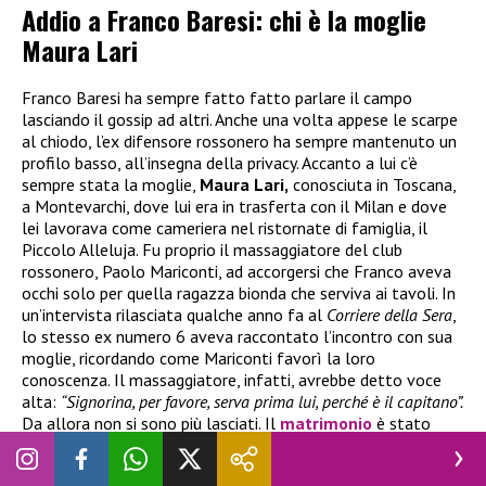
Addio a Franco Baresi: chi è la moglie
Maura Lari
Franco Baresi ha sempre fatto fatto parlare il campo
lasciando il gossip ad altri. Anche una volta appese le scarpe
al chiodo, l’ex difensore rossonero ha sempre mantenuto un
profilo basso, all’insegna della privacy. Accanto a lui c’è
sempre stata la moglie,
Maura Lari,
conosciuta in Toscana,
a Montevarchi, dove lui era in trasferta con il Milan e dove
lei lavorava come cameriera nel ristornate di famiglia, il
Piccolo Alleluja. Fu proprio il massaggiatore del club
rossonero, Paolo Mariconti, ad accorgersi che Franco aveva
occhi solo per quella ragazza bionda che serviva ai tavoli. In
un’intervista rilasciata qualche anno fa al
Corriere della Sera
,
lo stesso ex numero 6 aveva raccontato l’incontro con sua
moglie, ricordando come Mariconti favorì la loro
conoscenza. Il massaggiatore, infatti, avrebbe detto voce
alta:
“Signorina, per favore, serva prima lui, perché è il capitano”.
Da allora non si sono più lasciati. Il
matrimonio
è stato
celebrato il 10 settembre dell’1984.