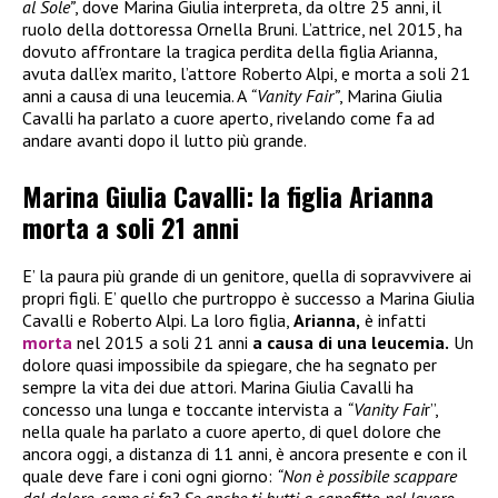
al Sole”
, dove Marina Giulia interpreta, da oltre 25 anni, il
ruolo della dottoressa Ornella Bruni. L’attrice, nel 2015, ha
dovuto affrontare la tragica perdita della figlia Arianna,
avuta dall’ex marito, l’attore Roberto Alpi, e morta a soli 21
anni a causa di una leucemia. A
“Vanity Fair”
, Marina Giulia
Cavalli ha parlato a cuore aperto, rivelando come fa ad
andare avanti dopo il lutto più grande.
Marina Giulia Cavalli: la figlia Arianna
morta a soli 21 anni
E’ la paura più grande di un genitore, quella di sopravvivere ai
propri figli. E’ quello che purtroppo è successo a Marina Giulia
Cavalli e Roberto Alpi. La loro figlia,
Arianna,
è infatti
morta
nel 2015 a soli 21 anni
a causa di una leucemia.
Un
dolore quasi impossibile da spiegare, che ha segnato per
sempre la vita dei due attori. Marina Giulia Cavalli ha
concesso una lunga e toccante intervista a
“Vanity Fai
r”,
nella quale ha parlato a cuore aperto, di quel dolore che
ancora oggi, a distanza di 11 anni, è ancora presente e con il
quale deve fare i coni ogni giorno:
“Non è possibile scappare