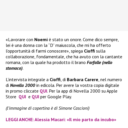
«Lavorare con
Noemi
è stato un onore. Come dico sempre,
lei è una donna con la “D” maiuscola, che mi ha offerto
l’opportunità di farmi conoscere», spiega
Cioffi
sulla
collaborazione, fondamentale, che ha avuto con la cantante
romana, con la quale ha prodotto il brano
Farfalle (nello
stomaco)
.
L’intervista integrale a
Cioffi
, di
Barbara Carere
, nel numero
di
Novella 2000
in edicola. Per avere la vostra copia digitale
in promo cliccate
QUI
. Per la app di Novella 2000 su Apple
Store
QUI
e
QUI
per Google Play.
(l’immagine di copertina è di Simone Cascioni)
LEGGI ANCHE: Alessia Macari: «Il mio parto da incubo»