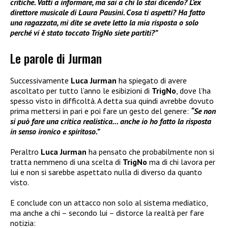
critiche. Vatti a informare, ma sai a chi lo stai dicendo? L’ex
direttore musicale di Laura Pausini. Cosa ti aspetti? Ha fatto
una ragazzata, mi dite se avete letto la mia risposta o solo
perché vi è stato toccato TrigNo siete partiti?”
Le parole di Jurman
Successivamente
Luca Jurman
ha spiegato di avere
ascoltato per tutto l’anno le esibizioni di
TrigNo
, dove l’ha
spesso visto in difficoltà. A detta sua quindi avrebbe dovuto
prima mettersi in pari e poi fare un gesto del genere:
“Se non
si può fare una critica realistica… anche io ho fatto la risposta
in senso ironico e spiritoso.”
Peraltro
Luca Jurman
ha pensato che probabilmente non si
tratta nemmeno di una scelta di
TrigNo
ma di chi lavora per
lui e non si sarebbe aspettato nulla di diverso da quanto
visto.
E conclude con un attacco non solo al sistema mediatico,
ma anche a chi – secondo lui – distorce la realtà per fare
notizia: