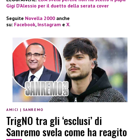
Gigi D’Alessio per il duetto della serata cover
Seguite
Novella 2000
anche
su:
Facebook
,
Instagram
e
X
.
AMICI
|
SANREMO
TrigNO tra gli ‘esclusi’ di
Sanremo svela come ha reagito