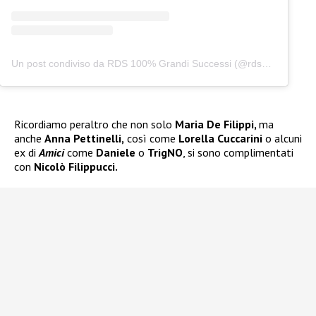
Un post condiviso da RDS 100% Grandi Successi (@rds_official)
Ricordiamo peraltro che non solo
Maria De Filippi,
ma
anche
Anna Pettinelli,
così come
Lorella Cuccarini
o alcuni
ex di
Amici
come
Daniele
o
TrigNO
, si sono complimentati
con
Nicolò Filippucci.