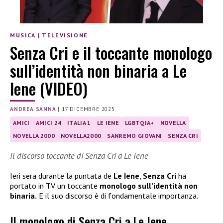
MUSICA
|
TELEVISIONE
Senza Cri e il toccante monologo
sull’identità non binaria a Le
Iene (VIDEO)
ANDREA SANNA
|
17 DICEMBRE 2025
AMICI
AMICI 24
ITALIA 1
LE IENE
LGBTQIA+
NOVELLA
NOVELLA 2000
NOVELLA2000
SANREMO GIOVANI
SENZA CRI
Il discorso toccante di Senza Cri a Le Iene
Ieri sera durante la puntata de
Le Iene
,
Senza Cri
ha
portato in TV un toccante
monologo sull’identità non
binaria.
E il suo discorso è di fondamentale importanza.
Il monologo di Senza Cri a Le Iene