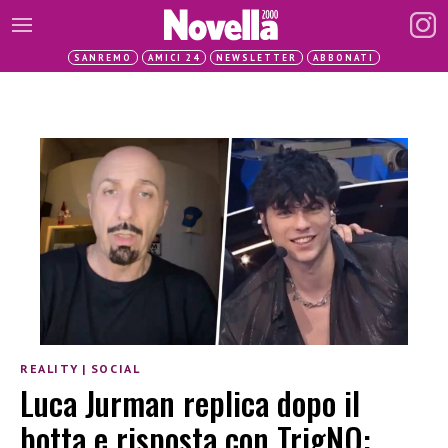
SANREMO
AMICI 24
NEWSLETTER
ABBONATI
REALITY
|
SOCIAL
Luca Jurman replica dopo il
botta e risposta con TrigNO: