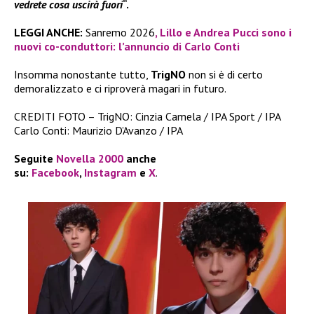
vedrete cosa uscirà fuori
“.
LEGGI ANCHE:
Sanremo 2026
, Lillo e Andrea Pucci sono i
nuovi co-conduttori: l’annuncio di Carlo Conti
Insomma nonostante tutto,
TrigNO
non si è di certo
demoralizzato e ci riproverà magari in futuro.
CREDITI FOTO – TrigNO: Cinzia Camela / IPA Sport / IPA
Carlo Conti: Maurizio D’Avanzo / IPA
Seguite
Novella 2000
anche
su:
Facebook
,
Instagram
e
X
.