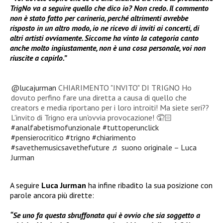
TrigNo va a seguire quello che dico io? Non credo. Il commento
non è stato fatto per carineria, perché altrimenti avrebbe
risposto in un altro modo, io ne ricevo di inviti ai concerti, di
altri artisti ovviamente. Siccome ha vinto la categoria canto
anche molto ingiustamente, non è una cosa personale, voi non
riuscite a capirlo.”
@lucajurman
CHIARIMENTO "INVITO" DI TRIGNO Ho
dovuto perfino fare una diretta a causa di quello che
creators e media riportano per i loro introiti! Ma siete seri??
L'invito di Trigno era un'ovvia provocazione! 🤦🏻
#analfabetismofunzionale
#tuttoperunclick
#pensierocritico
#trigno
#chiarimento
#savethemusicsavethefuture
♬ suono originale – Luca
Jurman
A seguire
Luca Jurman
ha infine ribadito la sua posizione con
parole ancora più dirette:
“Se uno fa questa sbruffonata qui è ovvio che sia soggetto a