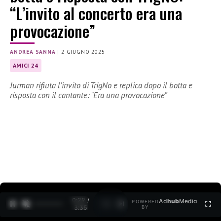
“L’invito al concerto era una
provocazione”
ANDREA SANNA
|
2 GIUGNO 2025
AMICI 24
Jurman rifiuta l’invito di TrigNo e replica dopo il botta e
risposta con il cantante: “Era una provocazione”
0:30 /
Ad
hub
Media
POWERED
1
/
2
3:35
BY